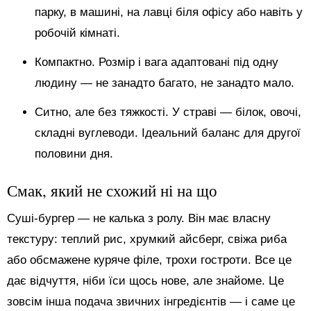
парку, в машині, на лавці біля офісу або навіть у
робочій кімнаті.
Компактно. Розмір і вага адаптовані під одну
людину — не занадто багато, не занадто мало.
Ситно, але без тяжкості. У страві — білок, овочі,
складні вуглеводи. Ідеальний баланс для другої
половини дня.
Смак, який не схожий ні на що
Суші-бургер — не калька з ролу. Він має власну
текстуру: теплий рис, хрумкий айсберг, свіжа риба
або обсмажене куряче філе, трохи гостроти. Все це
дає відчуття, ніби їси щось нове, але знайоме. Це
зовсім інша подача звичних інгредієнтів — і саме це