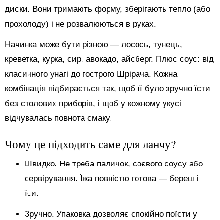
диски. Вони тримають форму, зберігають тепло (або
прохолоду) і не розвалюються в руках.
Начинка може бути різною — лосось, тунець,
креветка, курка, сир, авокадо, айсберг. Плюс соус: від
класичного унагі до гострого Шрірача. Кожна
комбінація підбирається так, щоб її було зручно їсти
без столових приборів, і щоб у кожному укусі
відчувалась повнота смаку.
Чому це підходить саме для ланчу?
Швидко. Не треба паличок, соєвого соусу або
сервірування. Їжа повністю готова — береш і
їси.
Зручно. Упаковка дозволяє спокійно поїсти у