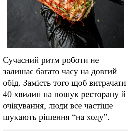
Сучасний ритм роботи не
залишає багато часу на довгий
обід. Замість того щоб витрачати
40 хвилин на пошук ресторану й
очікування, люди все частіше
шукають рішення “на ходу”.