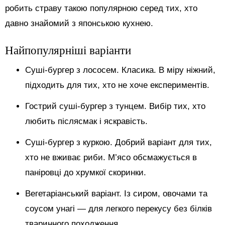
робить страву такою популярною серед тих, хто
давно знайомий з японською кухнею.
Найпопулярніші варіанти
Суші-бургер з лососем. Класика. В міру ніжний,
підходить для тих, хто не хоче експериментів.
Гострий суші-бургер з тунцем. Вибір тих, хто
любить післясмак і яскравість.
Суші-бургер з куркою. Добрий варіант для тих,
хто не вживає риби. М’ясо обсмажується в
паніровці до хрумкої скоринки.
Вегетаріанський варіант. Із сиром, овочами та
соусом унагі — для легкого перекусу без білків
тваринного походження.