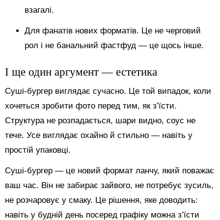
взагалі.
Для фанатів нових форматів. Це не черговий
рол і не банальний фастфуд — це щось інше.
І ще один аргумент — естетика
Суші-бургер виглядає сучасно. Це той випадок, коли
хочеться зробити фото перед тим, як з’їсти.
Структура не розпадається, шари видно, соус не
тече. Усе виглядає охайно й стильно — навіть у
простій упаковці.
Суші-бургер — це новий формат ланчу, який поважає
ваш час. Він не забирає зайвого, не потребує зусиль,
не розчаровує у смаку. Це рішення, яке доводить:
навіть у будній день посеред графіку можна з’їсти