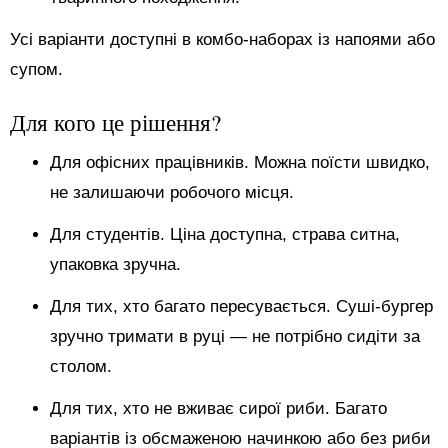
Усі варіанти доступні в комбо-наборах із напоями або
супом.
Для кого це рішення?
Для офісних працівників. Можна поїсти швидко,
не залишаючи робочого місця.
Для студентів. Ціна доступна, страва ситна,
упаковка зручна.
Для тих, хто багато пересувається. Суші-бургер
зручно тримати в руці — не потрібно сидіти за
столом.
Для тих, хто не вживає сирої риби. Багато
варіантів із обсмаженою начинкою або без риби