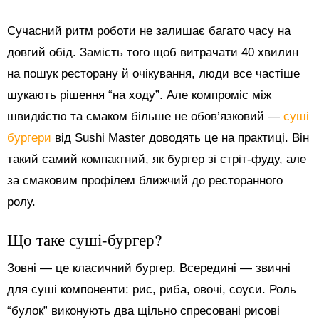
Сучасний ритм роботи не залишає багато часу на
довгий обід. Замість того щоб витрачати 40 хвилин
на пошук ресторану й очікування, люди все частіше
шукають рішення “на ходу”. Але компроміс між
швидкістю та смаком більше не обов’язковий —
суші
бургери
від Sushi Master доводять це на практиці. Він
такий самий компактний, як бургер зі стріт-фуду, але
за смаковим профілем ближчий до ресторанного
ролу.
Що таке суші-бургер?
Зовні — це класичний бургер. Всередині — звичні
для суші компоненти: рис, риба, овочі, соуси. Роль
“булок” виконують два щільно спресовані рисові