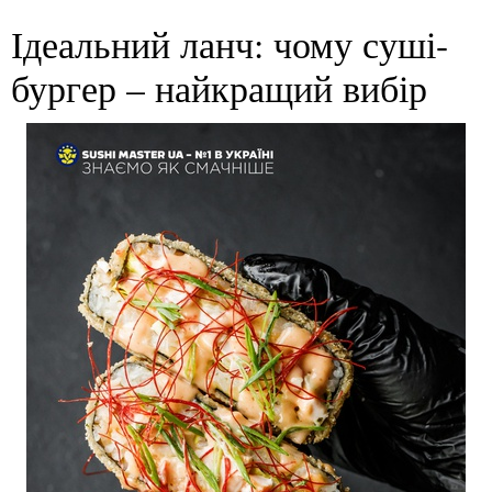
Ідеальний ланч: чому суші-
бургер – найкращий вибір