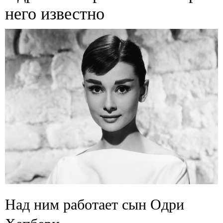
него известно
Над ним работает сын Одри
Хепберн