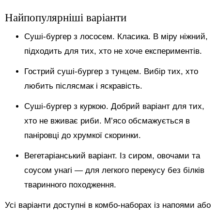
Найпопулярніші варіанти
Суші-бургер з лососем. Класика. В міру ніжний,
підходить для тих, хто не хоче експериментів.
Гострий суші-бургер з тунцем. Вибір тих, хто
любить післясмак і яскравість.
Суші-бургер з куркою. Добрий варіант для тих,
хто не вживає риби. М’ясо обсмажується в
паніровці до хрумкої скоринки.
Вегетаріанський варіант. Із сиром, овочами та
соусом унагі — для легкого перекусу без білків
тваринного походження.
Усі варіанти доступні в комбо-наборах із напоями або