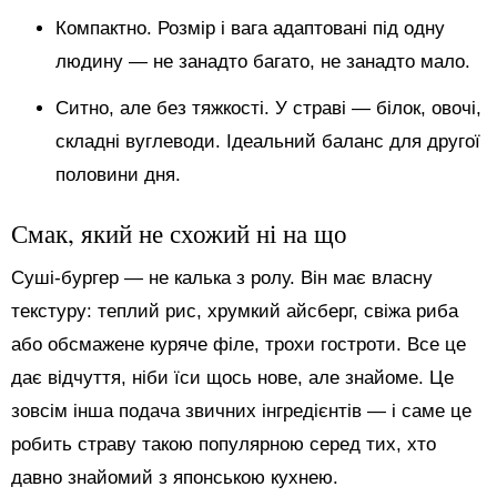
Компактно. Розмір і вага адаптовані під одну
людину — не занадто багато, не занадто мало.
Ситно, але без тяжкості. У страві — білок, овочі,
складні вуглеводи. Ідеальний баланс для другої
половини дня.
Смак, який не схожий ні на що
Суші-бургер — не калька з ролу. Він має власну
текстуру: теплий рис, хрумкий айсберг, свіжа риба
або обсмажене куряче філе, трохи гостроти. Все це
дає відчуття, ніби їси щось нове, але знайоме. Це
зовсім інша подача звичних інгредієнтів — і саме це
робить страву такою популярною серед тих, хто
давно знайомий з японською кухнею.