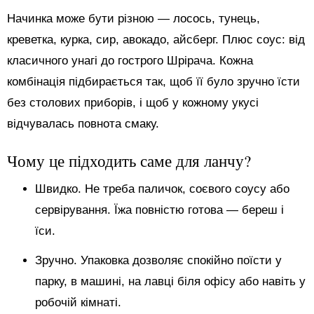
Начинка може бути різною — лосось, тунець,
креветка, курка, сир, авокадо, айсберг. Плюс соус: від
класичного унагі до гострого Шрірача. Кожна
комбінація підбирається так, щоб її було зручно їсти
без столових приборів, і щоб у кожному укусі
відчувалась повнота смаку.
Чому це підходить саме для ланчу?
Швидко. Не треба паличок, соєвого соусу або
сервірування. Їжа повністю готова — береш і
їси.
Зручно. Упаковка дозволяє спокійно поїсти у
парку, в машині, на лавці біля офісу або навіть у
робочій кімнаті.