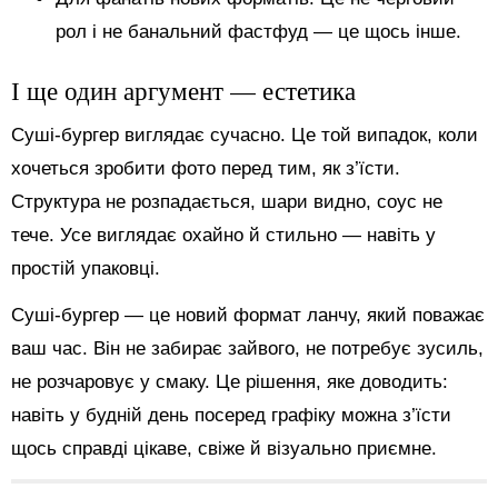
рол і не банальний фастфуд — це щось інше.
І ще один аргумент — естетика
Суші-бургер виглядає сучасно. Це той випадок, коли
хочеться зробити фото перед тим, як з’їсти.
Структура не розпадається, шари видно, соус не
тече. Усе виглядає охайно й стильно — навіть у
простій упаковці.
Суші-бургер — це новий формат ланчу, який поважає
ваш час. Він не забирає зайвого, не потребує зусиль,
не розчаровує у смаку. Це рішення, яке доводить:
навіть у будній день посеред графіку можна з’їсти
щось справді цікаве, свіже й візуально приємне.