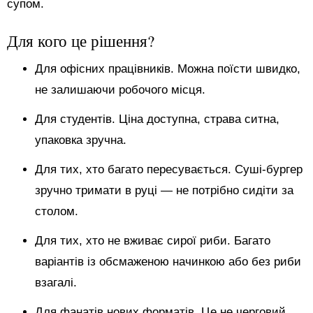
супом.
Для кого це рішення?
Для офісних працівників. Можна поїсти швидко,
не залишаючи робочого місця.
Для студентів. Ціна доступна, страва ситна,
упаковка зручна.
Для тих, хто багато пересувається. Суші-бургер
зручно тримати в руці — не потрібно сидіти за
столом.
Для тих, хто не вживає сирої риби. Багато
варіантів із обсмаженою начинкою або без риби
взагалі.
Для фанатів нових форматів. Це не черговий