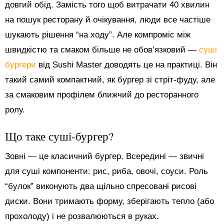
довгий обід. Замість того щоб витрачати 40 хвилин
на пошук ресторану й очікування, люди все частіше
шукають рішення “на ходу”. Але компроміс між
швидкістю та смаком більше не обов’язковий —
суші
бургери
від Sushi Master доводять це на практиці. Він
такий самий компактний, як бургер зі стріт-фуду, але
за смаковим профілем ближчий до ресторанного
ролу.
Що таке суші-бургер?
Зовні — це класичний бургер. Всередині — звичні
для суші компоненти: рис, риба, овочі, соуси. Роль
“булок” виконують два щільно спресовані рисові
диски. Вони тримають форму, зберігають тепло (або
прохолоду) і не розвалюються в руках.