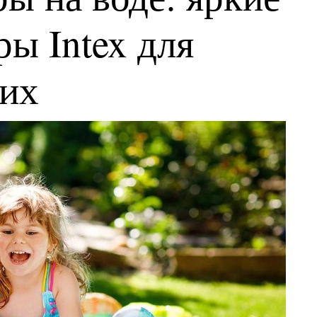
ы Intex для
ких