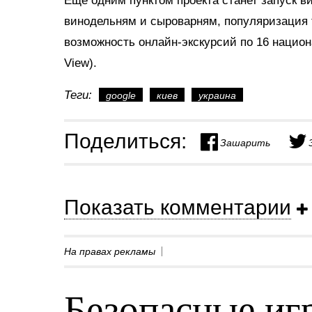
Еще одним пунктом проекта станет запуск 
винодельням и сыроварням, популяризация 
возможность онлайн-экскурсий по 16 национ
View).
Теги:
google
киев
украина
Поделиться:
Зашарить
Показать комментарии
На правах рекламы
Безопасные игр