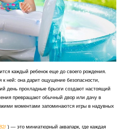
мится каждый ребенок еще до своего рождения.
я к ней: она дарит ощущение безопасности,
тний день прохладные брызги создают настоящий
ечения превращают обычный двор или дачу в
такими моментами запоминаются игры в надувных
882/
) — это миниатюрный аквапарк, где каждая