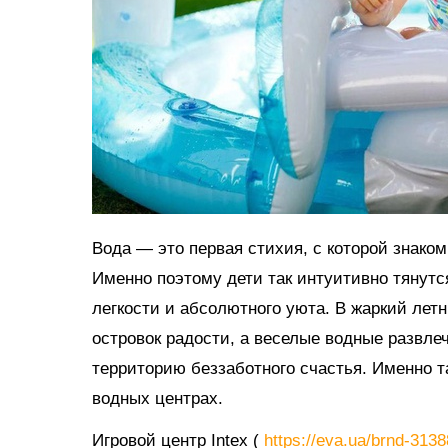
Вода — это первая стихия, с которой знако
Именно поэтому дети так интуитивно тянутс
легкости и абсолютного уюта. В жаркий ле
островок радости, а веселые водные развл
территорию беззаботного счастья. Именно 
водных центрах.
Игровой центр Intex (
https://eva.ua/brnd-313