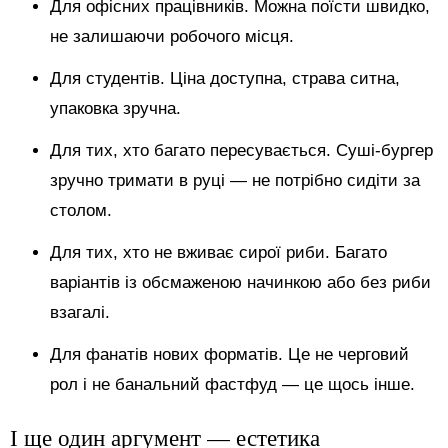
Для офісних працівників. Можна поїсти швидко,
не залишаючи робочого місця.
Для студентів. Ціна доступна, страва ситна,
упаковка зручна.
Для тих, хто багато пересувається. Суші-бургер
зручно тримати в руці — не потрібно сидіти за
столом.
Для тих, хто не вживає сирої риби. Багато
варіантів із обсмаженою начинкою або без риби
взагалі.
Для фанатів нових форматів. Це не черговий
рол і не банальний фастфуд — це щось інше.
І ще один аргумент — естетика