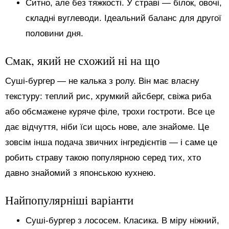
Ситно, але без тяжкості. У страві — білок, овочі,
складні вуглеводи. Ідеальний баланс для другої
половини дня.
Смак, який не схожий ні на що
Суші-бургер — не калька з ролу. Він має власну
текстуру: теплий рис, хрумкий айсберг, свіжа риба
або обсмажене куряче філе, трохи гостроти. Все це
дає відчуття, ніби їси щось нове, але знайоме. Це
зовсім інша подача звичних інгредієнтів — і саме це
робить страву такою популярною серед тих, хто
давно знайомий з японською кухнею.
Найпопулярніші варіанти
Суші-бургер з лососем. Класика. В міру ніжний,