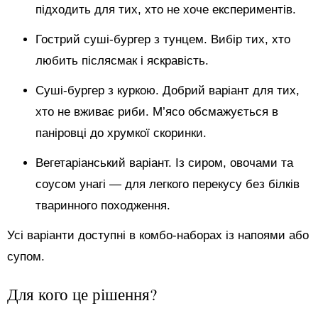
підходить для тих, хто не хоче експериментів.
Гострий суші-бургер з тунцем. Вибір тих, хто
любить післясмак і яскравість.
Суші-бургер з куркою. Добрий варіант для тих,
хто не вживає риби. М’ясо обсмажується в
паніровці до хрумкої скоринки.
Вегетаріанський варіант. Із сиром, овочами та
соусом унагі — для легкого перекусу без білків
тваринного походження.
Усі варіанти доступні в комбо-наборах із напоями або
супом.
Для кого це рішення?