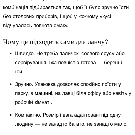
комбінація підбирається так, щоб її було зручно їсти
без столових приборів, і щоб у кожному укусі
відчувалась повнота смаку.
Чому це підходить саме для ланчу?
Швидко. Не треба паличок, соєвого соусу або
сервірування. Їжа повністю готова — береш і
їси.
Зручно. Упаковка дозволяє спокійно поїсти у
парку, в машині, на лавці біля офісу або навіть у
робочій кімнаті.
Компактно. Розмір і вага адаптовані під одну
людину — не занадто багато, не занадто мало.