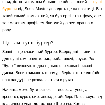
швидкістю та смаком більше не обов’язковий —
суші
бургери
від Sushi Master доводять це на практиці. Він
такий самий компактний, як бургер зі стріт-фуду, але
за смаковим профілем ближчий до ресторанного
ролу.
Що таке суші-бургер?
Зовні — це класичний бургер. Всередині — звичні
для суші компоненти: рис, риба, овочі, соуси. Роль
“булок” виконують два щільно спресовані рисові
диски. Вони тримають форму, зберігають тепло (або
прохолоду) і не розвалюються в руках.
Начинка може бути різною — лосось, тунець,
креветка, курка, сир, авокадо, айсберг. Плюс соус: від
класичного унагі до гострого Шрірача. Кожна