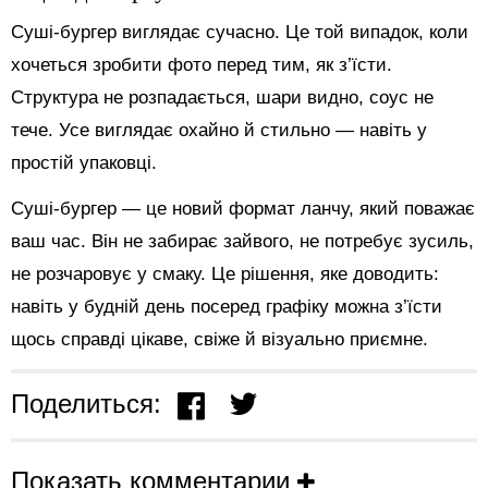
Суші-бургер виглядає сучасно. Це той випадок, коли
хочеться зробити фото перед тим, як з’їсти.
Структура не розпадається, шари видно, соус не
тече. Усе виглядає охайно й стильно — навіть у
простій упаковці.
Суші-бургер — це новий формат ланчу, який поважає
ваш час. Він не забирає зайвого, не потребує зусиль,
не розчаровує у смаку. Це рішення, яке доводить:
навіть у будній день посеред графіку можна з’їсти
щось справді цікаве, свіже й візуально приємне.
Поделиться:
Показать комментарии