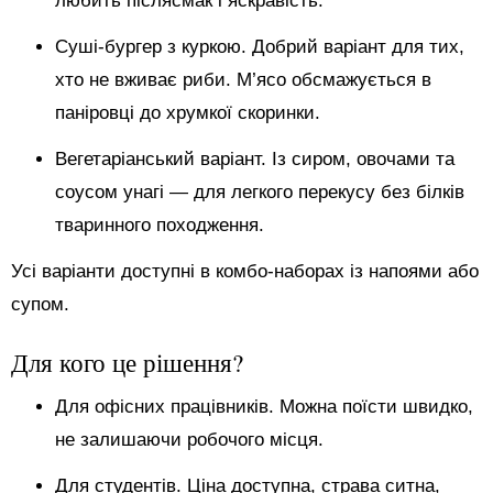
любить післясмак і яскравість.
Суші-бургер з куркою. Добрий варіант для тих,
хто не вживає риби. М’ясо обсмажується в
паніровці до хрумкої скоринки.
Вегетаріанський варіант. Із сиром, овочами та
соусом унагі — для легкого перекусу без білків
тваринного походження.
Усі варіанти доступні в комбо-наборах із напоями або
супом.
Для кого це рішення?
Для офісних працівників. Можна поїсти швидко,
не залишаючи робочого місця.
Для студентів. Ціна доступна, страва ситна,