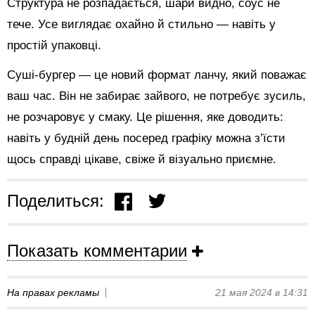
Структура не розпадається, шари видно, соус не
тече. Усе виглядає охайно й стильно — навіть у
простій упаковці.
Суші-бургер — це новий формат ланчу, який поважає
ваш час. Він не забирає зайвого, не потребує зусиль,
не розчаровує у смаку. Це рішення, яке доводить:
навіть у будній день посеред графіку можна з’їсти
щось справді цікаве, свіже й візуально приємне.
Поделиться:
Показать комментарии
На правах рекламы
21 мая 2024 в 14:31