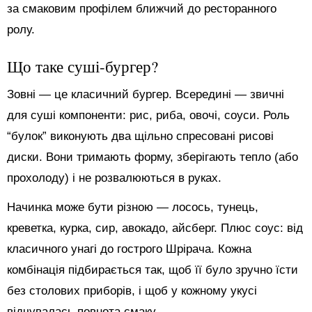
за смаковим профілем ближчий до ресторанного
ролу.
Що таке суші-бургер?
Зовні — це класичний бургер. Всередині — звичні
для суші компоненти: рис, риба, овочі, соуси. Роль
“булок” виконують два щільно спресовані рисові
диски. Вони тримають форму, зберігають тепло (або
прохолоду) і не розвалюються в руках.
Начинка може бути різною — лосось, тунець,
креветка, курка, сир, авокадо, айсберг. Плюс соус: від
класичного унагі до гострого Шрірача. Кожна
комбінація підбирається так, щоб її було зручно їсти
без столових приборів, і щоб у кожному укусі
відчувалась повнота смаку.