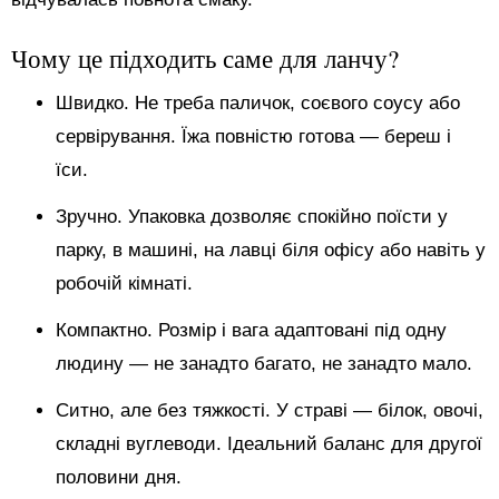
Чому це підходить саме для ланчу?
Швидко. Не треба паличок, соєвого соусу або
сервірування. Їжа повністю готова — береш і
їси.
Зручно. Упаковка дозволяє спокійно поїсти у
парку, в машині, на лавці біля офісу або навіть у
робочій кімнаті.
Компактно. Розмір і вага адаптовані під одну
людину — не занадто багато, не занадто мало.
Ситно, але без тяжкості. У страві — білок, овочі,
складні вуглеводи. Ідеальний баланс для другої
половини дня.