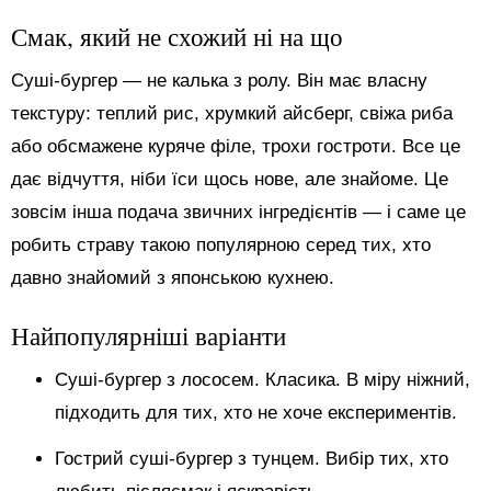
Смак, який не схожий ні на що
Суші-бургер — не калька з ролу. Він має власну
текстуру: теплий рис, хрумкий айсберг, свіжа риба
або обсмажене куряче філе, трохи гостроти. Все це
дає відчуття, ніби їси щось нове, але знайоме. Це
зовсім інша подача звичних інгредієнтів — і саме це
робить страву такою популярною серед тих, хто
давно знайомий з японською кухнею.
Найпопулярніші варіанти
Суші-бургер з лососем. Класика. В міру ніжний,
підходить для тих, хто не хоче експериментів.
Гострий суші-бургер з тунцем. Вибір тих, хто