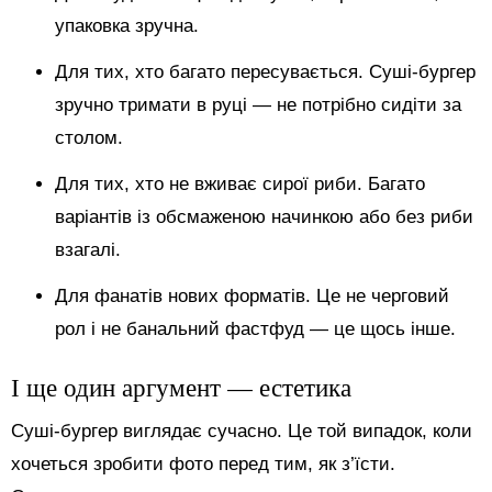
упаковка зручна.
Для тих, хто багато пересувається. Суші-бургер
зручно тримати в руці — не потрібно сидіти за
столом.
Для тих, хто не вживає сирої риби. Багато
варіантів із обсмаженою начинкою або без риби
взагалі.
Для фанатів нових форматів. Це не черговий
рол і не банальний фастфуд — це щось інше.
І ще один аргумент — естетика
Суші-бургер виглядає сучасно. Це той випадок, коли
хочеться зробити фото перед тим, як з’їсти.