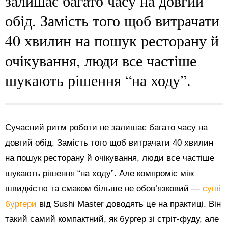
залишає багато часу на довгий
обід. Замість того щоб витрачати
40 хвилин на пошук ресторану й
очікування, люди все частіше
шукають рішення “на ходу”.
Сучасний ритм роботи не залишає багато часу на
довгий обід. Замість того щоб витрачати 40 хвилин
на пошук ресторану й очікування, люди все частіше
шукають рішення “на ходу”. Але компроміс між
швидкістю та смаком більше не обов’язковий —
суші
бургери
від Sushi Master доводять це на практиці. Він
такий самий компактний, як бургер зі стріт-фуду, але