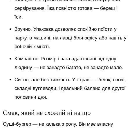
сервірування. Їжа повністю готова — береш і
їси.
Зручно. Упаковка дозволяє спокійно поїсти у
парку, в машині, на лавці біля офісу або навіть у
робочій кімнаті.
Компактно. Розмір і вага адаптовані під одну
людину — не занадто багато, не занадто мало.
Ситно, але без тяжкості. У страві — білок, овочі,
складні вуглеводи. Ідеальний баланс для другої
половини дня.
Смак, який не схожий ні на що
Суші-бургер — не калька з ролу. Він має власну