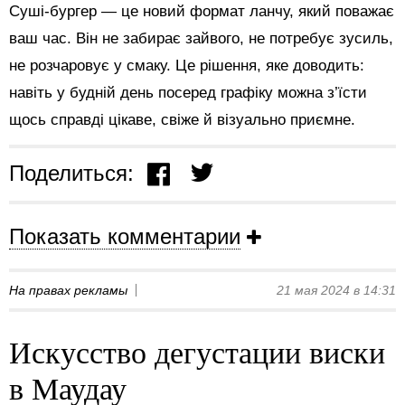
Суші-бургер — це новий формат ланчу, який поважає
ваш час. Він не забирає зайвого, не потребує зусиль,
не розчаровує у смаку. Це рішення, яке доводить:
навіть у будній день посеред графіку можна з’їсти
щось справді цікаве, свіже й візуально приємне.
Поделиться:
Показать комментарии
На правах рекламы
21 мая 2024 в 14:31
Искусство дегустации виски
в Маудау