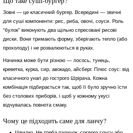
Що таке суші-бургер?
Зовні — це класичний бургер. Всередині — звичні
для суші компоненти: рис, риба, овочі, соуси. Роль
“булок” виконують два щільно спресовані рисові
диски. Вони тримають форму, зберігають тепло (або
прохолоду) і не розвалюються в руках.
Начинка може бути різною — лосось, тунець,
креветка, курка, сир, авокадо, айсберг. Плюс соус: від
класичного унагі до гострого Шрірача. Кожна
комбінація підбирається так, щоб її було зручно їсти
без столових приборів, і щоб у кожному укусі
відчувалась повнота смаку.
Чому це підходить саме для ланчу?
Швидко. Не треба паличок, соєвого соусу або