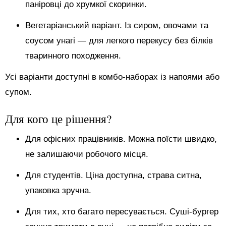
паніровці до хрумкої скоринки.
Вегетаріанський варіант. Із сиром, овочами та
соусом унагі — для легкого перекусу без білків
тваринного походження.
Усі варіанти доступні в комбо-наборах із напоями або
супом.
Для кого це рішення?
Для офісних працівників. Можна поїсти швидко,
не залишаючи робочого місця.
Для студентів. Ціна доступна, страва ситна,
упаковка зручна.
Для тих, хто багато пересувається. Суші-бургер