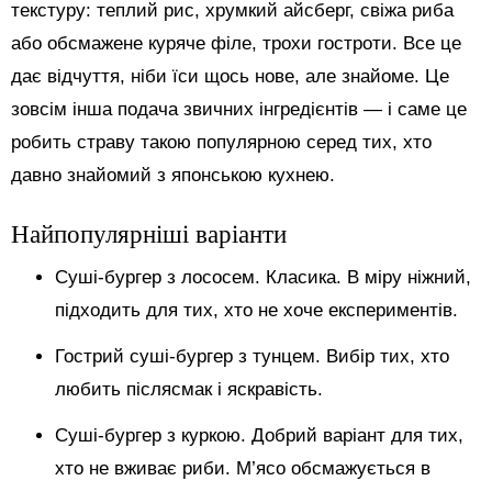
текстуру: теплий рис, хрумкий айсберг, свіжа риба
або обсмажене куряче філе, трохи гостроти. Все це
дає відчуття, ніби їси щось нове, але знайоме. Це
зовсім інша подача звичних інгредієнтів — і саме це
робить страву такою популярною серед тих, хто
давно знайомий з японською кухнею.
Найпопулярніші варіанти
Суші-бургер з лососем. Класика. В міру ніжний,
підходить для тих, хто не хоче експериментів.
Гострий суші-бургер з тунцем. Вибір тих, хто
любить післясмак і яскравість.
Суші-бургер з куркою. Добрий варіант для тих,
хто не вживає риби. М’ясо обсмажується в