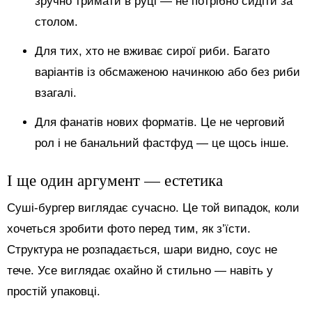
зручно тримати в руці — не потрібно сидіти за
столом.
Для тих, хто не вживає сирої риби. Багато
варіантів із обсмаженою начинкою або без риби
взагалі.
Для фанатів нових форматів. Це не черговий
рол і не банальний фастфуд — це щось інше.
І ще один аргумент — естетика
Суші-бургер виглядає сучасно. Це той випадок, коли
хочеться зробити фото перед тим, як з’їсти.
Структура не розпадається, шари видно, соус не
тече. Усе виглядає охайно й стильно — навіть у
простій упаковці.