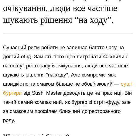
очікування, люди все частіше
шукають рішення “на ходу”.
Сучасний ритм роботи не залишає багато часу на
довгий обід. Замість того щоб витрачати 40 хвилин
на пошук ресторану й очікування, люди все частіше
шукають рішення “на ходу”. Але компроміс між
швидкістю та смаком більше не обов’язковий —
суші
бургери
від Sushi Master доводять це на практиці. Він
такий самий компактний, як бургер зі стріт-фуду, але
за смаковим профілем ближчий до ресторанного
ролу.