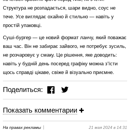
Структура не розпадається, шари видно, соус не
тече. Усе виглядає охайно й стильно — навіть у
простій упаковці.
Суші-бургер — це новий формат ланчу, який поважає
ваш час. Він не забирає зайвого, не потребує зусиль,
не розчаровує у смаку. Це рішення, яке доводить:
навіть у будній день посеред графіку можна з’їсти
щось справді цікаве, свіже й візуально приємне.
Поделиться:
Показать комментарии
На правах рекламы
21 мая 2024 в 14:31