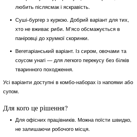
любить післясмак і яскравість.
Суші-бургер з куркою. Добрий варіант для тих,
хто не вживає риби. М’ясо обсмажується в
паніровці до хрумкої скоринки.
Вегетаріанський варіант. Із сиром, овочами та
соусом унагі — для легкого перекусу без білків
тваринного походження.
Усі варіанти доступні в комбо-наборах із напоями або
супом.
Для кого це рішення?
Для офісних працівників. Можна поїсти швидко,
не залишаючи робочого місця.