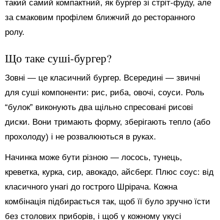
такий самий компактний, як бургер зі стріт-фуду, але
за смаковим профілем ближчий до ресторанного
ролу.
Що таке суші-бургер?
Зовні — це класичний бургер. Всередині — звичні
для суші компоненти: рис, риба, овочі, соуси. Роль
“булок” виконують два щільно спресовані рисові
диски. Вони тримають форму, зберігають тепло (або
прохолоду) і не розвалюються в руках.
Начинка може бути різною — лосось, тунець,
креветка, курка, сир, авокадо, айсберг. Плюс соус: від
класичного унагі до гострого Шрірача. Кожна
комбінація підбирається так, щоб її було зручно їсти
без столових приборів, і щоб у кожному укусі