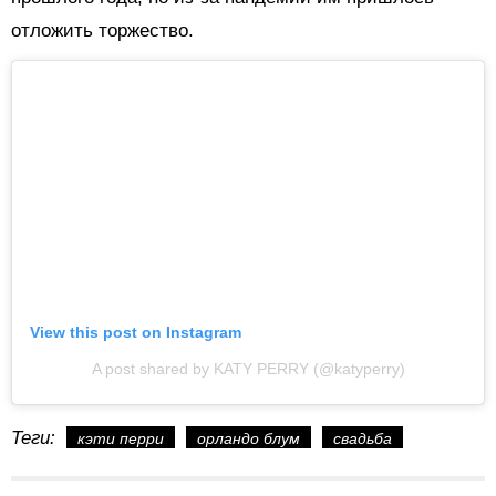
отложить торжество.
View this post on Instagram
A post shared by KATY PERRY (@katyperry)
Теги:
кэти перри
орландо блум
свадьба