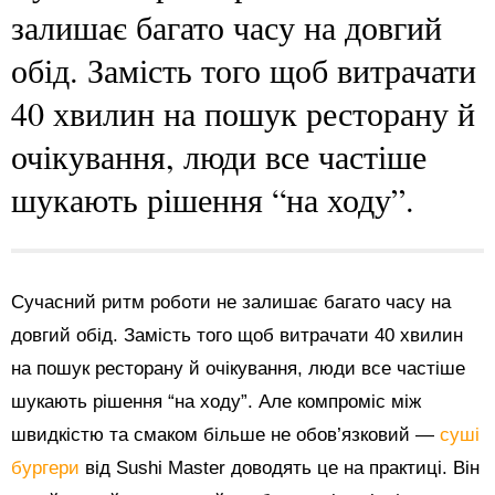
залишає багато часу на довгий
обід. Замість того щоб витрачати
40 хвилин на пошук ресторану й
очікування, люди все частіше
шукають рішення “на ходу”.
Сучасний ритм роботи не залишає багато часу на
довгий обід. Замість того щоб витрачати 40 хвилин
на пошук ресторану й очікування, люди все частіше
шукають рішення “на ходу”. Але компроміс між
швидкістю та смаком більше не обов’язковий —
суші
бургери
від Sushi Master доводять це на практиці. Він