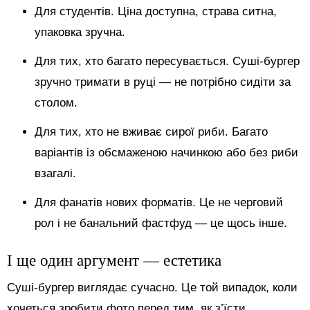
Для студентів. Ціна доступна, страва ситна,
упаковка зручна.
Для тих, хто багато пересувається. Суші-бургер
зручно тримати в руці — не потрібно сидіти за
столом.
Для тих, хто не вживає сирої риби. Багато
варіантів із обсмаженою начинкою або без риби
взагалі.
Для фанатів нових форматів. Це не черговий
рол і не банальний фастфуд — це щось інше.
І ще один аргумент — естетика
Суші-бургер виглядає сучасно. Це той випадок, коли
хочеться зробити фото перед тим, як з’їсти.