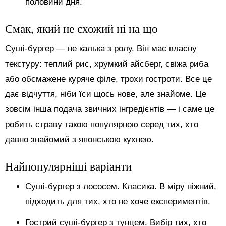
половини дня.
Смак, який не схожий ні на що
Суші-бургер — не калька з ролу. Він має власну
текстуру: теплий рис, хрумкий айсберг, свіжа риба
або обсмажене куряче філе, трохи гостроти. Все це
дає відчуття, ніби їси щось нове, але знайоме. Це
зовсім інша подача звичних інгредієнтів — і саме це
робить страву такою популярною серед тих, хто
давно знайомий з японською кухнею.
Найпопулярніші варіанти
Суші-бургер з лососем. Класика. В міру ніжний,
підходить для тих, хто не хоче експериментів.
Гострий суші-бургер з тунцем. Вибір тих, хто