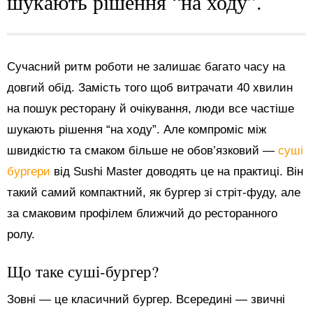
шукають рішення “на ходу”.
Сучасний ритм роботи не залишає багато часу на
довгий обід. Замість того щоб витрачати 40 хвилин
на пошук ресторану й очікування, люди все частіше
шукають рішення “на ходу”. Але компроміс між
швидкістю та смаком більше не обов’язковий —
суші
бургери
від Sushi Master доводять це на практиці. Він
такий самий компактний, як бургер зі стріт-фуду, але
за смаковим профілем ближчий до ресторанного
ролу.
Що таке суші-бургер?
Зовні — це класичний бургер. Всередині — звичні