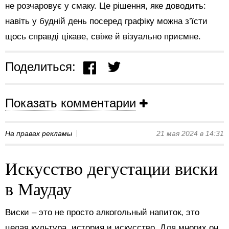
не розчаровує у смаку. Це рішення, яке доводить:
навіть у будній день посеред графіку можна з’їсти
щось справді цікаве, свіже й візуально приємне.
Поделиться:
Показать комментарии
На правах рекламы
21 мая 2024 в 14:31
Искусство дегустации виски
в Маудау
Виски – это не просто алкогольный напиток, это
целая культура, история и искусство. Для многих он