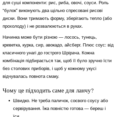
для суші компоненти: рис, риба, овочі, соуси. Роль
“булок” виконують два щільно спресовані рисові
диски. Вони тримають форму, зберігають тепло (або
прохолоду) і не розвалюються в руках.
Начинка може бути різною — лосось, тунець,
креветка, курка, сир, авокадо, айсберг. Плюс соус: від
класичного унагі до гострого Шрірача. Кожна
комбінація підбирається так, щоб її було зручно їсти
без столових приборів, і щоб у кожному укусі
відчувалась повнота смаку.
Чому це підходить саме для ланчу?
Швидко. Не треба паличок, соєвого соусу або
сервірування. Їжа повністю готова — береш і
їси.