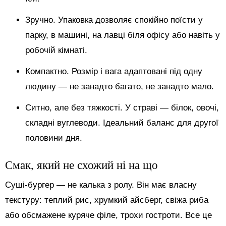
Зручно. Упаковка дозволяє спокійно поїсти у
парку, в машині, на лавці біля офісу або навіть у
робочій кімнаті.
Компактно. Розмір і вага адаптовані під одну
людину — не занадто багато, не занадто мало.
Ситно, але без тяжкості. У страві — білок, овочі,
складні вуглеводи. Ідеальний баланс для другої
половини дня.
Смак, який не схожий ні на що
Суші-бургер — не калька з ролу. Він має власну
текстуру: теплий рис, хрумкий айсберг, свіжа риба
або обсмажене куряче філе, трохи гостроти. Все це