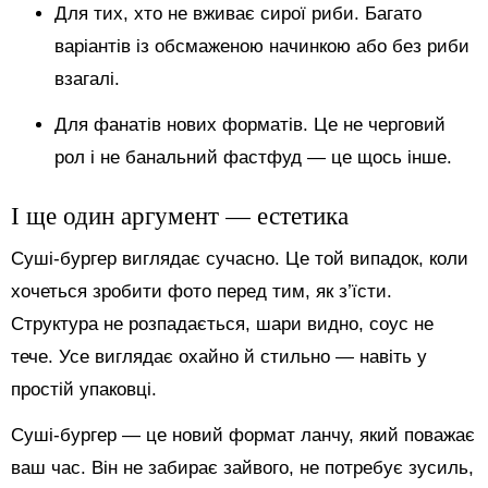
Для тих, хто не вживає сирої риби. Багато
варіантів із обсмаженою начинкою або без риби
взагалі.
Для фанатів нових форматів. Це не черговий
рол і не банальний фастфуд — це щось інше.
І ще один аргумент — естетика
Суші-бургер виглядає сучасно. Це той випадок, коли
хочеться зробити фото перед тим, як з’їсти.
Структура не розпадається, шари видно, соус не
тече. Усе виглядає охайно й стильно — навіть у
простій упаковці.
Суші-бургер — це новий формат ланчу, який поважає
ваш час. Він не забирає зайвого, не потребує зусиль,