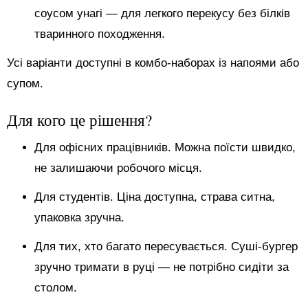
соусом унагі — для легкого перекусу без білків
тваринного походження.
Усі варіанти доступні в комбо-наборах із напоями або
супом.
Для кого це рішення?
Для офісних працівників. Можна поїсти швидко,
не залишаючи робочого місця.
Для студентів. Ціна доступна, страва ситна,
упаковка зручна.
Для тих, хто багато пересувається. Суші-бургер
зручно тримати в руці — не потрібно сидіти за
столом.