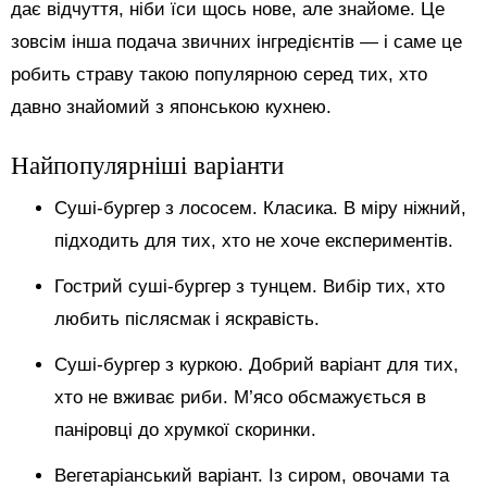
дає відчуття, ніби їси щось нове, але знайоме. Це
зовсім інша подача звичних інгредієнтів — і саме це
робить страву такою популярною серед тих, хто
давно знайомий з японською кухнею.
Найпопулярніші варіанти
Суші-бургер з лососем. Класика. В міру ніжний,
підходить для тих, хто не хоче експериментів.
Гострий суші-бургер з тунцем. Вибір тих, хто
любить післясмак і яскравість.
Суші-бургер з куркою. Добрий варіант для тих,
хто не вживає риби. М’ясо обсмажується в
паніровці до хрумкої скоринки.
Вегетаріанський варіант. Із сиром, овочами та