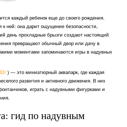
мится каждый ребенок еще до своего рождения.
я к ней: она дарит ощущение безопасности,
тний день прохладные брызги создают настоящий
ечения превращают обычный двор или дачу в
такими моментами запоминаются игры в надувных
882/
) — это миниатюрный аквапарк, где каждая
еселого развития и активного движения. В них
 фонтанчиков, играть с надувными фигурками и
ния.
га: гид по надувным