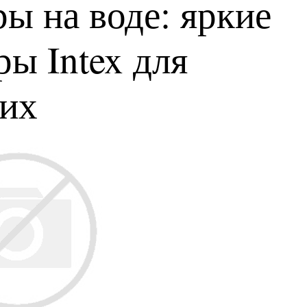
ы на воде: яркие
ы Intex для
ких