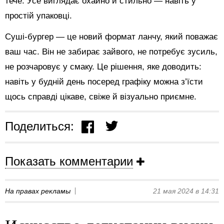
тече. Усе виглядає охайно й стильно — навіть у
простій упаковці.
Суші-бургер — це новий формат ланчу, який поважає
ваш час. Він не забирає зайвого, не потребує зусиль,
не розчаровує у смаку. Це рішення, яке доводить:
навіть у будній день посеред графіку можна з’їсти
щось справді цікаве, свіже й візуально приємне.
Поделиться:
Показать комментарии
На правах рекламы
21 мая 2024 в 14:31