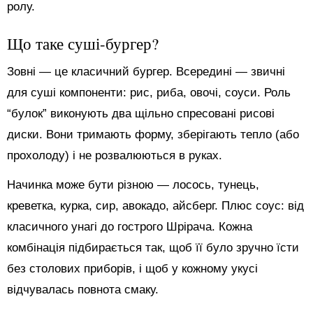
ролу.
Що таке суші-бургер?
Зовні — це класичний бургер. Всередині — звичні
для суші компоненти: рис, риба, овочі, соуси. Роль
“булок” виконують два щільно спресовані рисові
диски. Вони тримають форму, зберігають тепло (або
прохолоду) і не розвалюються в руках.
Начинка може бути різною — лосось, тунець,
креветка, курка, сир, авокадо, айсберг. Плюс соус: від
класичного унагі до гострого Шрірача. Кожна
комбінація підбирається так, щоб її було зручно їсти
без столових приборів, і щоб у кожному укусі
відчувалась повнота смаку.