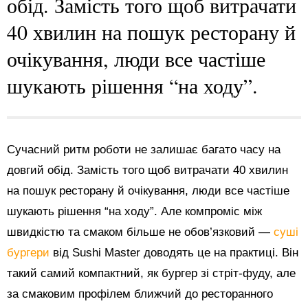
обід. Замість того щоб витрачати
40 хвилин на пошук ресторану й
очікування, люди все частіше
шукають рішення “на ходу”.
Сучасний ритм роботи не залишає багато часу на
довгий обід. Замість того щоб витрачати 40 хвилин
на пошук ресторану й очікування, люди все частіше
шукають рішення “на ходу”. Але компроміс між
швидкістю та смаком більше не обов’язковий —
суші
бургери
від Sushi Master доводять це на практиці. Він
такий самий компактний, як бургер зі стріт-фуду, але
за смаковим профілем ближчий до ресторанного