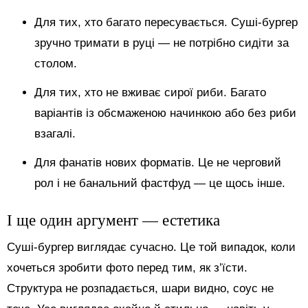
Для тих, хто багато пересувається. Суші-бургер
зручно тримати в руці — не потрібно сидіти за
столом.
Для тих, хто не вживає сирої риби. Багато
варіантів із обсмаженою начинкою або без риби
взагалі.
Для фанатів нових форматів. Це не черговий
рол і не банальний фастфуд — це щось інше.
І ще один аргумент — естетика
Суші-бургер виглядає сучасно. Це той випадок, коли
хочеться зробити фото перед тим, як з’їсти.
Структура не розпадається, шари видно, соус не