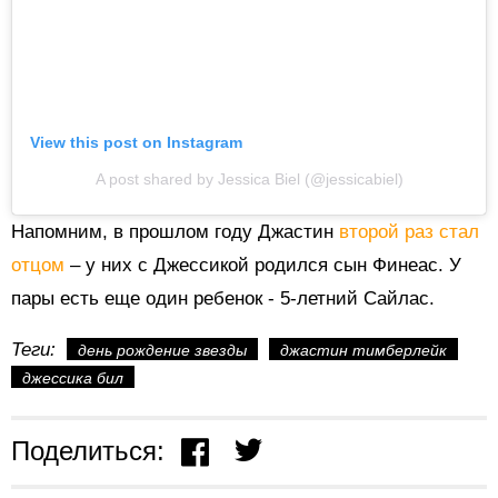
View this post on Instagram
A post shared by Jessica Biel (@jessicabiel)
Напомним, в прошлом году Джастин
второй раз стал
отцом
– у них с Джессикой родился сын Финеас. У
пары есть еще один ребенок - 5-летний Сайлас.
Теги:
день рождение звезды
джастин тимберлейк
джессика бил
Поделиться: