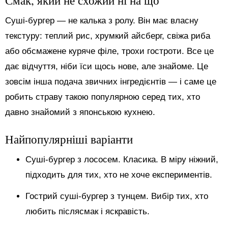
Суші-бургер — не калька з ролу. Він має власну
текстуру: теплий рис, хрумкий айсберг, свіжа риба
або обсмажене куряче філе, трохи гостроти. Все це
дає відчуття, ніби їси щось нове, але знайоме. Це
зовсім інша подача звичних інгредієнтів — і саме це
робить страву такою популярною серед тих, хто
давно знайомий з японською кухнею.
Найпопулярніші варіанти
Суші-бургер з лососем. Класика. В міру ніжний,
підходить для тих, хто не хоче експериментів.
Гострий суші-бургер з тунцем. Вибір тих, хто
любить післясмак і яскравість.