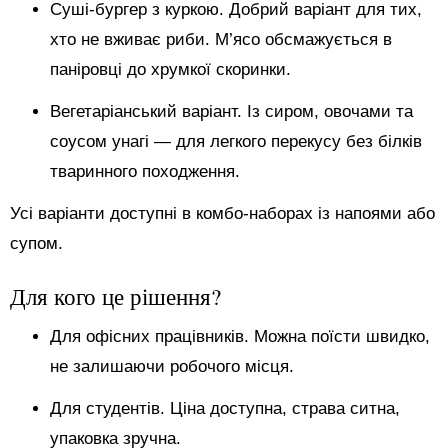
Суші-бургер з куркою. Добрий варіант для тих,
хто не вживає риби. М’ясо обсмажується в
паніровці до хрумкої скоринки.
Вегетаріанський варіант. Із сиром, овочами та
соусом унагі — для легкого перекусу без білків
тваринного походження.
Усі варіанти доступні в комбо-наборах із напоями або
супом.
Для кого це рішення?
Для офісних працівників. Можна поїсти швидко,
не залишаючи робочого місця.
Для студентів. Ціна доступна, страва ситна,
упаковка зручна.