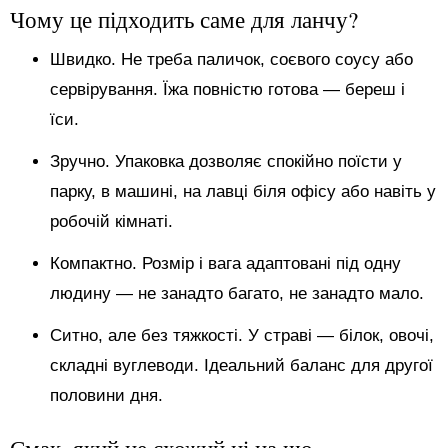
Чому це підходить саме для ланчу?
Швидко. Не треба паличок, соєвого соусу або
сервірування. Їжа повністю готова — береш і
їси.
Зручно. Упаковка дозволяє спокійно поїсти у
парку, в машині, на лавці біля офісу або навіть у
робочій кімнаті.
Компактно. Розмір і вага адаптовані під одну
людину — не занадто багато, не занадто мало.
Ситно, але без тяжкості. У страві — білок, овочі,
складні вуглеводи. Ідеальний баланс для другої
половини дня.
Смак, який не схожий ні на що