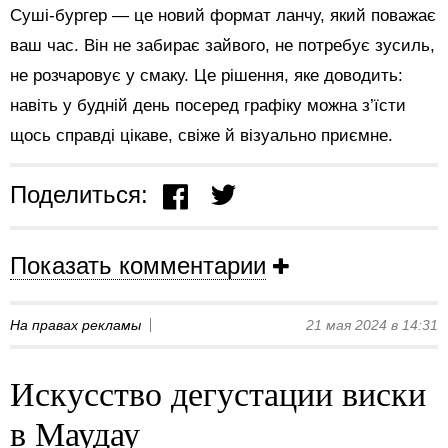
Суші-бургер — це новий формат ланчу, який поважає
ваш час. Він не забирає зайвого, не потребує зусиль,
не розчаровує у смаку. Це рішення, яке доводить:
навіть у будній день посеред графіку можна з’їсти
щось справді цікаве, свіже й візуально приємне.
Поделиться:
Показать комментарии
На правах рекламы
21 мая 2024 в 14:31
Искусство дегустации виски
в Маудау