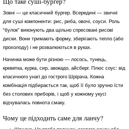
Що таке суші-бургер?
Зовні — це класичний бургер. Всередині — звичні
для суші компоненти: рис, риба, овочі, соуси. Роль
“булок” виконують два щільно спресовані рисові
диски. Вони тримають форму, зберігають тепло (або
прохолоду) і не розвалюються в руках.
Начинка може бути різною — лосось, тунець,
креветка, курка, сир, авокадо, айсберг. Плюс соус: від
класичного унагі до гострого Шрірача. Кожна
комбінація підбирається так, щоб її було зручно їсти
без столових приборів, і щоб у кожному укусі
відчувалась повнота смаку.
Чому це підходить саме для ланчу?