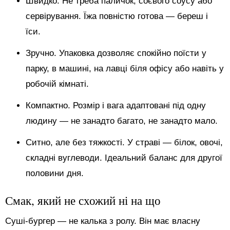
Швидко. Не треба паличок, соєвого соусу або
сервірування. Їжа повністю готова — береш і
їси.
Зручно. Упаковка дозволяє спокійно поїсти у
парку, в машині, на лавці біля офісу або навіть у
робочій кімнаті.
Компактно. Розмір і вага адаптовані під одну
людину — не занадто багато, не занадто мало.
Ситно, але без тяжкості. У страві — білок, овочі,
складні вуглеводи. Ідеальний баланс для другої
половини дня.
Смак, який не схожий ні на що
Суші-бургер — не калька з ролу. Він має власну