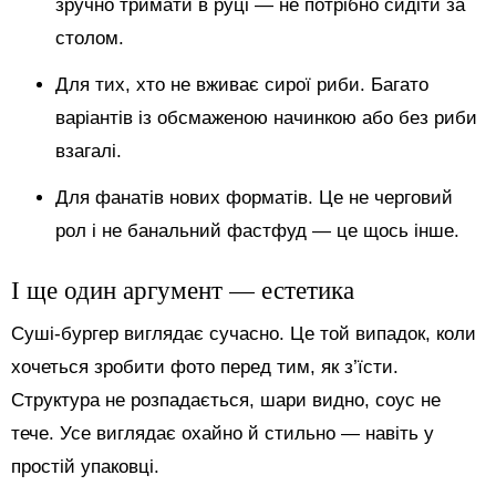
зручно тримати в руці — не потрібно сидіти за
столом.
Для тих, хто не вживає сирої риби. Багато
варіантів із обсмаженою начинкою або без риби
взагалі.
Для фанатів нових форматів. Це не черговий
рол і не банальний фастфуд — це щось інше.
І ще один аргумент — естетика
Суші-бургер виглядає сучасно. Це той випадок, коли
хочеться зробити фото перед тим, як з’їсти.
Структура не розпадається, шари видно, соус не
тече. Усе виглядає охайно й стильно — навіть у
простій упаковці.