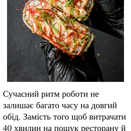
Сучасний ритм роботи не
залишає багато часу на довгий
обід. Замість того щоб витрачати
40 хвилин на пошук ресторану й