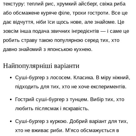
текстуру: теплий рис, хрумкий айсберг, свіжа риба
або обсмажене куряче філе, трохи гостроти. Все це
дає відчуття, ніби їси щось нове, але знайоме. Це
зовсім інша подача звичних інгредієнтів — і саме це
робить страву такою популярною серед тих, хто
давно знайомий з японською кухнею.
Найпопулярніші варіанти
Суші-бургер з лососем. Класика. В міру ніжний,
підходить для тих, хто не хоче експериментів.
Гострий суші-бургер з тунцем. Вибір тих, хто
любить післясмак і яскравість.
Суші-бургер з куркою. Добрий варіант для тих,
хто не вживає риби. М’ясо обсмажується в