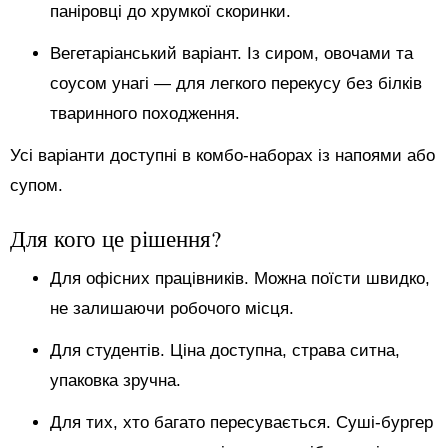
паніровці до хрумкої скоринки.
Вегетаріанський варіант. Із сиром, овочами та
соусом унагі — для легкого перекусу без білків
тваринного походження.
Усі варіанти доступні в комбо-наборах із напоями або
супом.
Для кого це рішення?
Для офісних працівників. Можна поїсти швидко,
не залишаючи робочого місця.
Для студентів. Ціна доступна, страва ситна,
упаковка зручна.
Для тих, хто багато пересувається. Суші-бургер