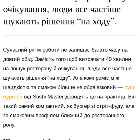
очікування, люди все частіше
шукають рішення “на ходу”.
Сучасний ритм роботи не залишає багато часу на
довгий обід. Замість того щоб витрачати 40 хвилин
на пошук ресторану й очікування, люди все частіше
шукають рішення “на ходу”. Але компроміс між
швидкістю та смаком більше не обов’язковий —
суші
бургери
від Sushi Master доводять це на практиці. Він
такий самий компактний, як бургер зі стріт-фуду, але
за смаковим профілем ближчий до ресторанного
ролу.