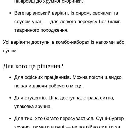
паніровці до хрумкої скоринки.
Вегетаріанський варіант. Із сиром, овочами та
соусом унагі — для легкого перекусу без білків
тваринного походження.
Усі варіанти доступні в комбо-наборах із напоями або
супом.
Для кого це рішення?
Для офісних працівників. Можна поїсти швидко,
не залишаючи робочого місця.
Для студентів. Ціна доступна, страва ситна,
упаковка зручна.
Для тих, хто багато пересувається. Суші-бургер
зручно тримати в руці — не потрібно сидіти за