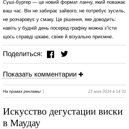
Суші-бургер — це новий формат ланчу, який поважає
ваш час. Він не забирає зайвого, не потребує зусиль,
не розчаровує у смаку. Це рішення, яке доводить:
навіть у будній день посеред графіку можна з’їсти
щось справді цікаве, свіже й візуально приємне.
Поделиться:
Показать комментарии
На правах рекламы
21 мая 2024 в 14:31
Искусство дегустации виски
в Маудау