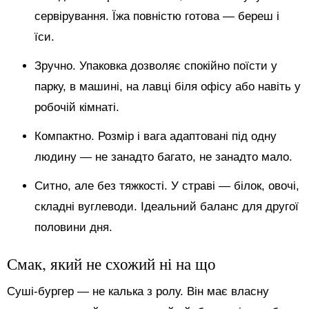
сервірування. Їжа повністю готова — береш і
їси.
Зручно. Упаковка дозволяє спокійно поїсти у
парку, в машині, на лавці біля офісу або навіть у
робочій кімнаті.
Компактно. Розмір і вага адаптовані під одну
людину — не занадто багато, не занадто мало.
Ситно, але без тяжкості. У страві — білок, овочі,
складні вуглеводи. Ідеальний баланс для другої
половини дня.
Смак, який не схожий ні на що
Суші-бургер — не калька з ролу. Він має власну