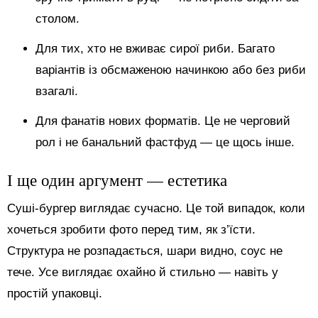
столом.
Для тих, хто не вживає сирої риби. Багато
варіантів із обсмаженою начинкою або без риби
взагалі.
Для фанатів нових форматів. Це не черговий
рол і не банальний фастфуд — це щось інше.
І ще один аргумент — естетика
Суші-бургер виглядає сучасно. Це той випадок, коли
хочеться зробити фото перед тим, як з’їсти.
Структура не розпадається, шари видно, соус не
тече. Усе виглядає охайно й стильно — навіть у
простій упаковці.