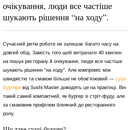
очікування, люди все частіше
шукають рішення “на ходу”.
Сучасний ритм роботи не залишає багато часу на
довгий обід. Замість того щоб витрачати 40 хвилин
на пошук ресторану й очікування, люди все частіше
шукають рішення “на ходу”. Але компроміс між
швидкістю та смаком більше не обов’язковий —
суші
бургери
від Sushi Master доводять це на практиці. Він
такий самий компактний, як бургер зі стріт-фуду, але
за смаковим профілем ближчий до ресторанного
ролу.
Що таке суші-бургер?