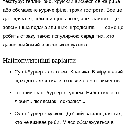
текстуру: теплий рис, хрумкий айсберг, свіжа риба
або обсмажене куряче філе, трохи гостроти. Все це
дає відчуття, ніби їси щось нове, але знайоме. Це
зовсім інша подача звичних інгредієнтів — і саме це
робить страву такою популярною серед тих, хто
давно знайомий з японською кухнею.
Найпопулярніші варіанти
Суші-бургер з лососем. Класика. В міру ніжний,
підходить для тих, хто не хоче експериментів.
Гострий суші-бургер з тунцем. Вибір тих, хто
любить післясмак і яскравість.
Суші-бургер з куркою. Добрий варіант для тих,
хто не вживає риби. М’ясо обсмажується в