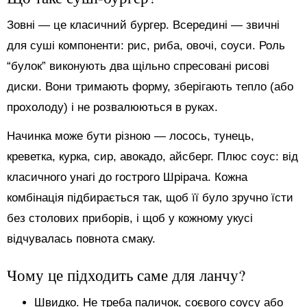
Зовні — це класичний бургер. Всередині — звичні
для суші компоненти: рис, риба, овочі, соуси. Роль
“булок” виконують два щільно спресовані рисові
диски. Вони тримають форму, зберігають тепло (або
прохолоду) і не розвалюються в руках.
Начинка може бути різною — лосось, тунець,
креветка, курка, сир, авокадо, айсберг. Плюс соус: від
класичного унагі до гострого Шрірача. Кожна
комбінація підбирається так, щоб її було зручно їсти
без столових приборів, і щоб у кожному укусі
відчувалась повнота смаку.
Чому це підходить саме для ланчу?
Швидко. Не треба паличок, соєвого соусу або