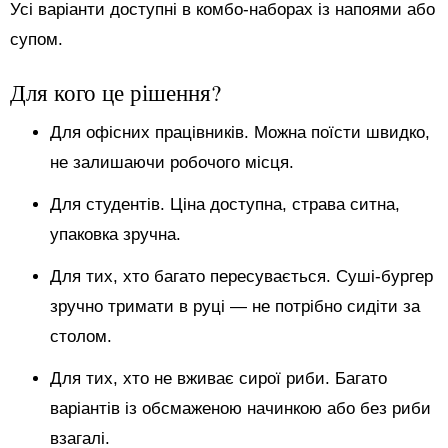
Усі варіанти доступні в комбо-наборах із напоями або
супом.
Для кого це рішення?
Для офісних працівників. Можна поїсти швидко,
не залишаючи робочого місця.
Для студентів. Ціна доступна, страва ситна,
упаковка зручна.
Для тих, хто багато пересувається. Суші-бургер
зручно тримати в руці — не потрібно сидіти за
столом.
Для тих, хто не вживає сирої риби. Багато
варіантів із обсмаженою начинкою або без риби
взагалі.