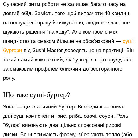
Сучасний ритм роботи не залишає багато часу на
довгий обід. Замість того щоб витрачати 40 хвилин
на пошук ресторану й очікування, люди все частіше
шукають рішення “на ходу”. Але компроміс між
швидкістю та смаком більше не обов’язковий —
суші
бургери
від Sushi Master доводять це на практиці. Він
такий самий компактний, як бургер зі стріт-фуду, але
за смаковим профілем ближчий до ресторанного
ролу.
Що таке суші-бургер?
Зовні — це класичний бургер. Всередині — звичні
для суші компоненти: рис, риба, овочі, соуси. Роль
“булок” виконують два щільно спресовані рисові
диски. Вони тримають форму, зберігають тепло (або