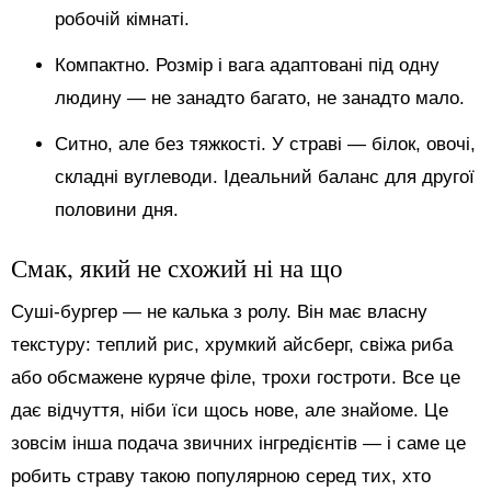
робочій кімнаті.
Компактно. Розмір і вага адаптовані під одну
людину — не занадто багато, не занадто мало.
Ситно, але без тяжкості. У страві — білок, овочі,
складні вуглеводи. Ідеальний баланс для другої
половини дня.
Смак, який не схожий ні на що
Суші-бургер — не калька з ролу. Він має власну
текстуру: теплий рис, хрумкий айсберг, свіжа риба
або обсмажене куряче філе, трохи гостроти. Все це
дає відчуття, ніби їси щось нове, але знайоме. Це
зовсім інша подача звичних інгредієнтів — і саме це
робить страву такою популярною серед тих, хто