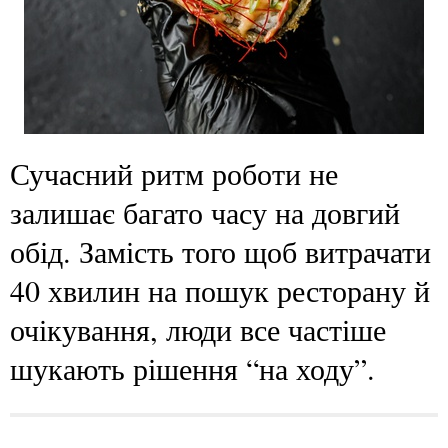
Сучасний ритм роботи не
залишає багато часу на довгий
обід. Замість того щоб витрачати
40 хвилин на пошук ресторану й
очікування, люди все частіше
шукають рішення “на ходу”.