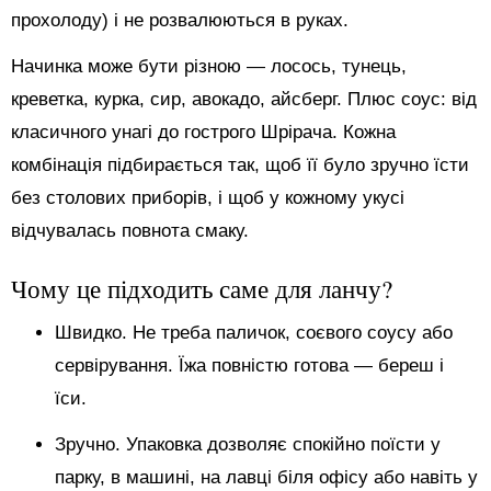
прохолоду) і не розвалюються в руках.
Начинка може бути різною — лосось, тунець,
креветка, курка, сир, авокадо, айсберг. Плюс соус: від
класичного унагі до гострого Шрірача. Кожна
комбінація підбирається так, щоб її було зручно їсти
без столових приборів, і щоб у кожному укусі
відчувалась повнота смаку.
Чому це підходить саме для ланчу?
Швидко. Не треба паличок, соєвого соусу або
сервірування. Їжа повністю готова — береш і
їси.
Зручно. Упаковка дозволяє спокійно поїсти у
парку, в машині, на лавці біля офісу або навіть у