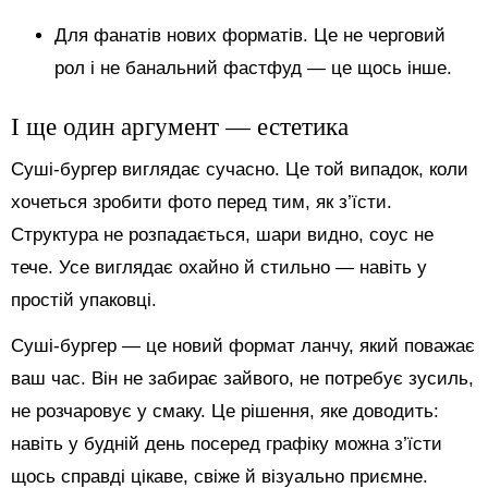
Для фанатів нових форматів. Це не черговий
рол і не банальний фастфуд — це щось інше.
І ще один аргумент — естетика
Суші-бургер виглядає сучасно. Це той випадок, коли
хочеться зробити фото перед тим, як з’їсти.
Структура не розпадається, шари видно, соус не
тече. Усе виглядає охайно й стильно — навіть у
простій упаковці.
Суші-бургер — це новий формат ланчу, який поважає
ваш час. Він не забирає зайвого, не потребує зусиль,
не розчаровує у смаку. Це рішення, яке доводить:
навіть у будній день посеред графіку можна з’їсти
щось справді цікаве, свіже й візуально приємне.