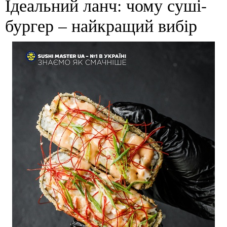
Ідеальний ланч: чому суші-
бургер – найкращий вибір