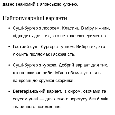
давно знайомий з японською кухнею.
Найпопулярніші варіанти
Суші-бургер з лососем. Класика. В міру ніжний,
підходить для тих, хто не хоче експериментів.
Гострий суші-бургер з тунцем. Вибір тих, хто
любить післясмак і яскравість.
Суші-бургер з куркою. Добрий варіант для тих,
хто не вживає риби. М’ясо обсмажується в
паніровці до хрумкої скоринки.
Вегетаріанський варіант. Із сиром, овочами та
соусом унагі — для легкого перекусу без білків
тваринного походження.