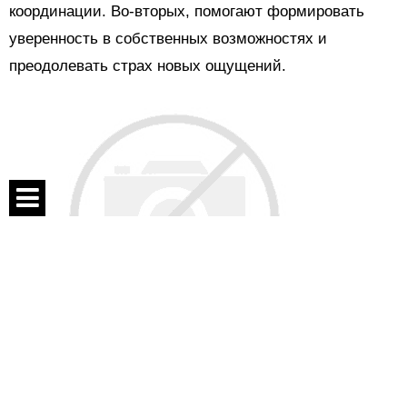
координации. Во-вторых, помогают формировать
уверенность в собственных возможностях и
преодолевать страх новых ощущений.
Спецпроекты
Контакты
О проекте
Соглашение
Во время коллективных игр дети учатся
Реклама
взаимодействовать друг с другом, договариваться,