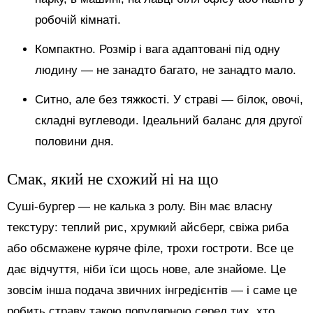
робочій кімнаті.
Компактно. Розмір і вага адаптовані під одну
людину — не занадто багато, не занадто мало.
Ситно, але без тяжкості. У страві — білок, овочі,
складні вуглеводи. Ідеальний баланс для другої
половини дня.
Смак, який не схожий ні на що
Суші-бургер — не калька з ролу. Він має власну
текстуру: теплий рис, хрумкий айсберг, свіжа риба
або обсмажене куряче філе, трохи гостроти. Все це
дає відчуття, ніби їси щось нове, але знайоме. Це
зовсім інша подача звичних інгредієнтів — і саме це
робить страву такою популярною серед тих, хто