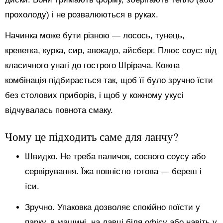
прохолоду) і не розвалюються в руках.
Начинка може бути різною — лосось, тунець,
креветка, курка, сир, авокадо, айсберг. Плюс соус: від
класичного унагі до гострого Шрірача. Кожна
комбінація підбирається так, щоб її було зручно їсти
без столових приборів, і щоб у кожному укусі
відчувалась повнота смаку.
Чому це підходить саме для ланчу?
Швидко. Не треба паличок, соєвого соусу або
сервірування. Їжа повністю готова — береш і
їси.
Зручно. Упаковка дозволяє спокійно поїсти у
парку, в машині, на лавці біля офісу або навіть у