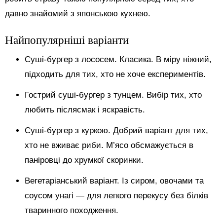
давно знайомий з японською кухнею.
Найпопулярніші варіанти
Суші-бургер з лососем. Класика. В міру ніжний,
підходить для тих, хто не хоче експериментів.
Гострий суші-бургер з тунцем. Вибір тих, хто
любить післясмак і яскравість.
Суші-бургер з куркою. Добрий варіант для тих,
хто не вживає риби. М’ясо обсмажується в
паніровці до хрумкої скоринки.
Вегетаріанський варіант. Із сиром, овочами та
соусом унагі — для легкого перекусу без білків
тваринного походження.