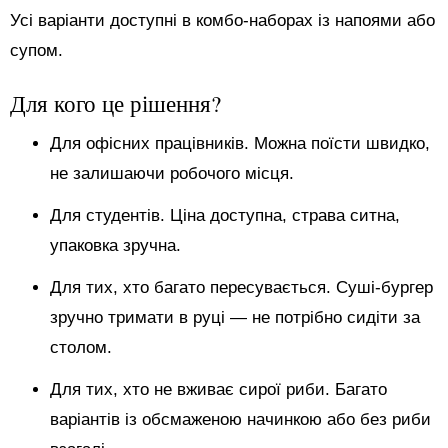
Усі варіанти доступні в комбо-наборах із напоями або
супом.
Для кого це рішення?
Для офісних працівників. Можна поїсти швидко,
не залишаючи робочого місця.
Для студентів. Ціна доступна, страва ситна,
упаковка зручна.
Для тих, хто багато пересувається. Суші-бургер
зручно тримати в руці — не потрібно сидіти за
столом.
Для тих, хто не вживає сирої риби. Багато
варіантів із обсмаженою начинкою або без риби