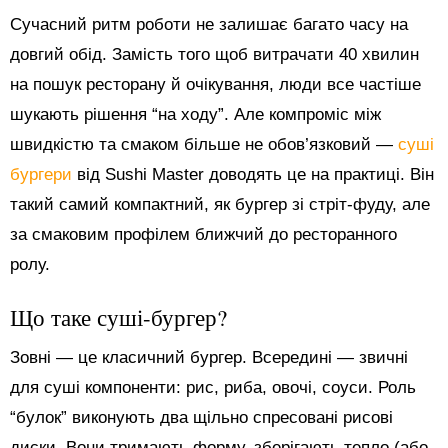
Сучасний ритм роботи не залишає багато часу на
довгий обід. Замість того щоб витрачати 40 хвилин
на пошук ресторану й очікування, люди все частіше
шукають рішення “на ходу”. Але компроміс між
швидкістю та смаком більше не обов’язковий —
суші
бургери
від Sushi Master доводять це на практиці. Він
такий самий компактний, як бургер зі стріт-фуду, але
за смаковим профілем ближчий до ресторанного
ролу.
Що таке суші-бургер?
Зовні — це класичний бургер. Всередині — звичні
для суші компоненти: рис, риба, овочі, соуси. Роль
“булок” виконують два щільно спресовані рисові
диски. Вони тримають форму, зберігають тепло (або