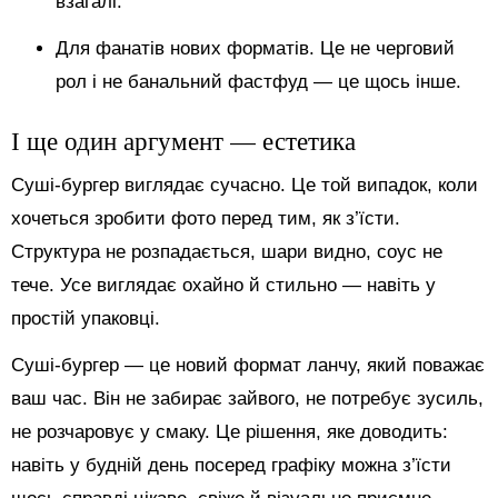
взагалі.
Для фанатів нових форматів. Це не черговий
рол і не банальний фастфуд — це щось інше.
І ще один аргумент — естетика
Суші-бургер виглядає сучасно. Це той випадок, коли
хочеться зробити фото перед тим, як з’їсти.
Структура не розпадається, шари видно, соус не
тече. Усе виглядає охайно й стильно — навіть у
простій упаковці.
Суші-бургер — це новий формат ланчу, який поважає
ваш час. Він не забирає зайвого, не потребує зусиль,
не розчаровує у смаку. Це рішення, яке доводить:
навіть у будній день посеред графіку можна з’їсти