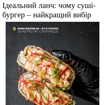
Ідеальний ланч: чому суші-
бургер – найкращий вибір