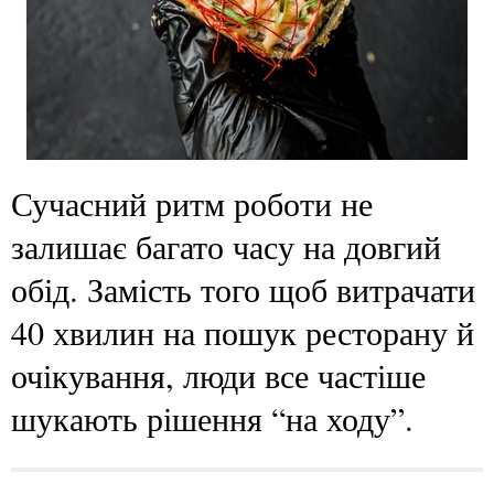
Сучасний ритм роботи не
залишає багато часу на довгий
обід. Замість того щоб витрачати
40 хвилин на пошук ресторану й
очікування, люди все частіше
шукають рішення “на ходу”.