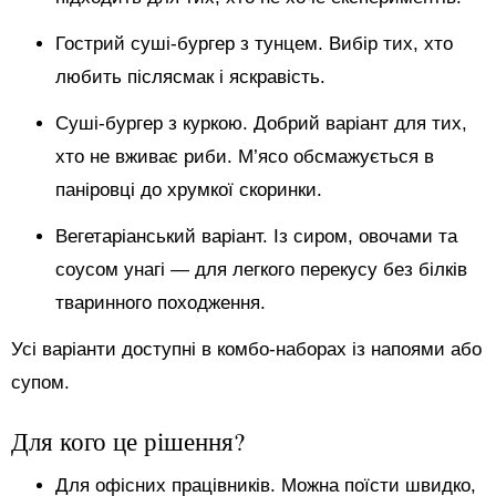
Гострий суші-бургер з тунцем. Вибір тих, хто
любить післясмак і яскравість.
Суші-бургер з куркою. Добрий варіант для тих,
хто не вживає риби. М’ясо обсмажується в
паніровці до хрумкої скоринки.
Вегетаріанський варіант. Із сиром, овочами та
соусом унагі — для легкого перекусу без білків
тваринного походження.
Усі варіанти доступні в комбо-наборах із напоями або
супом.
Для кого це рішення?
Для офісних працівників. Можна поїсти швидко,