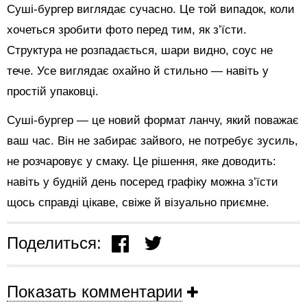
Суші-бургер виглядає сучасно. Це той випадок, коли
хочеться зробити фото перед тим, як з’їсти.
Структура не розпадається, шари видно, соус не
тече. Усе виглядає охайно й стильно — навіть у
простій упаковці.
Суші-бургер — це новий формат ланчу, який поважає
ваш час. Він не забирає зайвого, не потребує зусиль,
не розчаровує у смаку. Це рішення, яке доводить:
навіть у будній день посеред графіку можна з’їсти
щось справді цікаве, свіже й візуально приємне.
Поделиться:
Показать комментарии