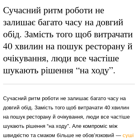
Сучасний ритм роботи не
залишає багато часу на довгий
обід. Замість того щоб витрачати
40 хвилин на пошук ресторану й
очікування, люди все частіше
шукають рішення “на ходу”.
Сучасний ритм роботи не залишає багато часу на
довгий обід. Замість того щоб витрачати 40 хвилин
на пошук ресторану й очікування, люди все частіше
шукають рішення “на ходу”. Але компроміс між
швидкістю та смаком більше не обов’язковий —
суші