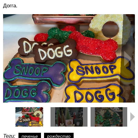
Догга.
Теги:
печенье
рождество