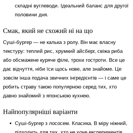
складні вуглеводи. Ідеальний баланс для другої
половини дня.
Смак, який не схожий ні на що
Суші-бургер — не калька з ролу. Він має власну
текстуру: теплий рис, хрумкий айсберг, свіжа риба
або обсмажене куряче філе, трохи гостроти. Все це
дає відчуття, ніби їси щось нове, але знайоме. Це
зовсім інша подача звичних інгредієнтів — і саме це
робить страву такою популярною серед тих, хто
давно знайомий з японською кухнею.
Найпопулярніші варіанти
Суші-бургер з лососем. Класика. В міру ніжний,
підходить для тих, хто не хоче експериментів.