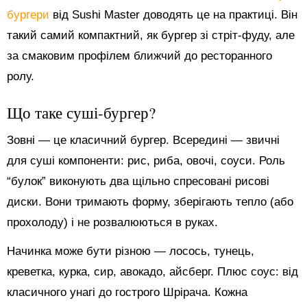
бургери
від Sushi Master доводять це на практиці. Він
такий самий компактний, як бургер зі стріт-фуду, але
за смаковим профілем ближчий до ресторанного
ролу.
Що таке суші-бургер?
Зовні — це класичний бургер. Всередині — звичні
для суші компоненти: рис, риба, овочі, соуси. Роль
“булок” виконують два щільно спресовані рисові
диски. Вони тримають форму, зберігають тепло (або
прохолоду) і не розвалюються в руках.
Начинка може бути різною — лосось, тунець,
креветка, курка, сир, авокадо, айсберг. Плюс соус: від
класичного унагі до гострого Шрірача. Кожна