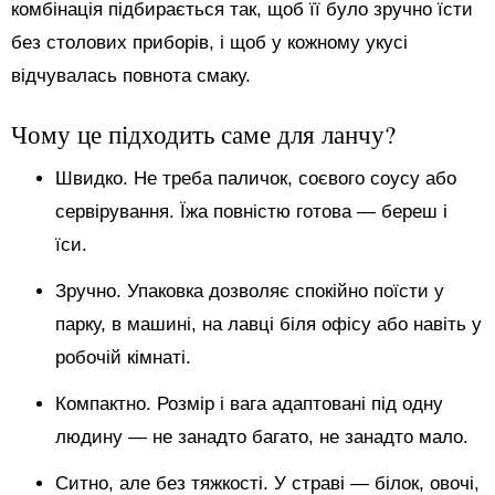
комбінація підбирається так, щоб її було зручно їсти
без столових приборів, і щоб у кожному укусі
відчувалась повнота смаку.
Чому це підходить саме для ланчу?
Швидко. Не треба паличок, соєвого соусу або
сервірування. Їжа повністю готова — береш і
їси.
Зручно. Упаковка дозволяє спокійно поїсти у
парку, в машині, на лавці біля офісу або навіть у
робочій кімнаті.
Компактно. Розмір і вага адаптовані під одну
людину — не занадто багато, не занадто мало.
Ситно, але без тяжкості. У страві — білок, овочі,