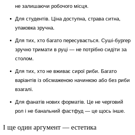
не залишаючи робочого місця.
Для студентів. Ціна доступна, страва ситна,
упаковка зручна.
Для тих, хто багато пересувається. Суші-бургер
зручно тримати в руці — не потрібно сидіти за
столом.
Для тих, хто не вживає сирої риби. Багато
варіантів із обсмаженою начинкою або без риби
взагалі.
Для фанатів нових форматів. Це не черговий
рол і не банальний фастфуд — це щось інше.
І ще один аргумент — естетика