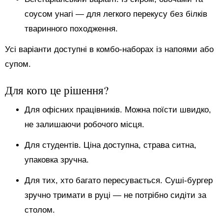
соусом унагі — для легкого перекусу без білків
тваринного походження.
Усі варіанти доступні в комбо-наборах із напоями або
супом.
Для кого це рішення?
Для офісних працівників. Можна поїсти швидко,
не залишаючи робочого місця.
Для студентів. Ціна доступна, страва ситна,
упаковка зручна.
Для тих, хто багато пересувається. Суші-бургер
зручно тримати в руці — не потрібно сидіти за
столом.