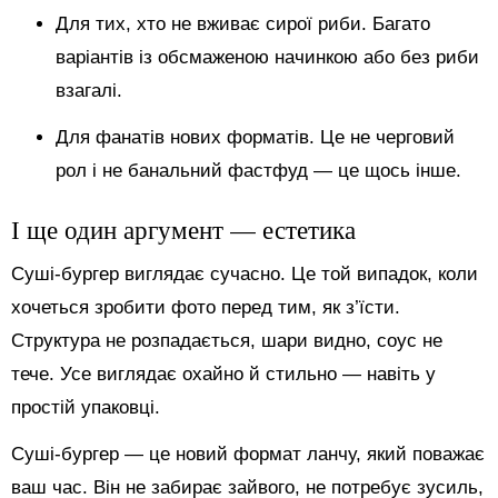
Для тих, хто не вживає сирої риби. Багато
варіантів із обсмаженою начинкою або без риби
взагалі.
Для фанатів нових форматів. Це не черговий
рол і не банальний фастфуд — це щось інше.
І ще один аргумент — естетика
Суші-бургер виглядає сучасно. Це той випадок, коли
хочеться зробити фото перед тим, як з’їсти.
Структура не розпадається, шари видно, соус не
тече. Усе виглядає охайно й стильно — навіть у
простій упаковці.
Суші-бургер — це новий формат ланчу, який поважає
ваш час. Він не забирає зайвого, не потребує зусиль,