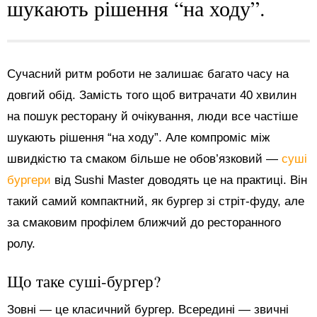
шукають рішення “на ходу”.
Сучасний ритм роботи не залишає багато часу на
довгий обід. Замість того щоб витрачати 40 хвилин
на пошук ресторану й очікування, люди все частіше
шукають рішення “на ходу”. Але компроміс між
швидкістю та смаком більше не обов’язковий —
суші
бургери
від Sushi Master доводять це на практиці. Він
такий самий компактний, як бургер зі стріт-фуду, але
за смаковим профілем ближчий до ресторанного
ролу.
Що таке суші-бургер?
Зовні — це класичний бургер. Всередині — звичні