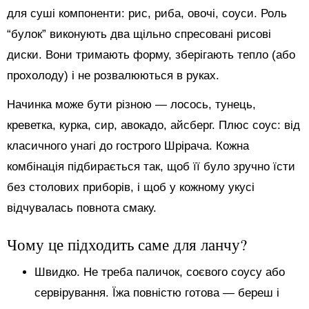
для суші компоненти: рис, риба, овочі, соуси. Роль
“булок” виконують два щільно спресовані рисові
диски. Вони тримають форму, зберігають тепло (або
прохолоду) і не розвалюються в руках.
Начинка може бути різною — лосось, тунець,
креветка, курка, сир, авокадо, айсберг. Плюс соус: від
класичного унагі до гострого Шрірача. Кожна
комбінація підбирається так, щоб її було зручно їсти
без столових приборів, і щоб у кожному укусі
відчувалась повнота смаку.
Чому це підходить саме для ланчу?
Швидко. Не треба паличок, соєвого соусу або
сервірування. Їжа повністю готова — береш і