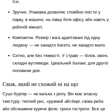
їси.
Зручно. Упаковка дозволяє спокійно поїсти у
парку, в машині, на лавці біля офісу або навіть у
робочій кімнаті.
Компактно. Розмір і вага адаптовані під одну
людину — не занадто багато, не занадто мало.
Ситно, але без тяжкості. У страві — білок, овочі,
складні вуглеводи. Ідеальний баланс для другої
половини дня.
Смак, який не схожий ні на що
Суші-бургер — не калька з ролу. Він має власну
текстуру: теплий рис, хрумкий айсберг, свіжа риба
або обсмажене куряче філе, трохи гостроти. Все це