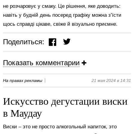
не розчаровує у смаку. Це рішення, яке доводить:
навіть у будній день посеред графіку можна з’їсти
щось справді цікаве, свіже й візуально приємне.
Поделиться:
Показать комментарии
На правах рекламы
21 мая 2024 в 14:31
Искусство дегустации виски
в Маудау
Виски – это не просто алкогольный напиток, это