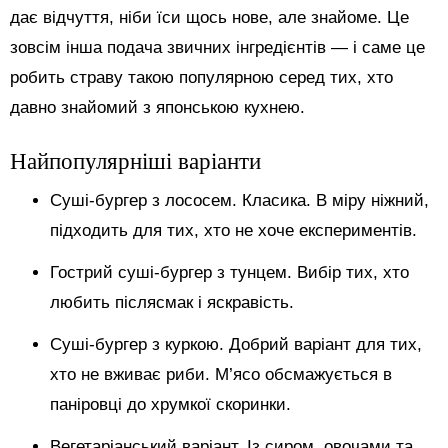
дає відчуття, ніби їси щось нове, але знайоме. Це
зовсім інша подача звичних інгредієнтів — і саме це
робить страву такою популярною серед тих, хто
давно знайомий з японською кухнею.
Найпопулярніші варіанти
Суші-бургер з лососем. Класика. В міру ніжний,
підходить для тих, хто не хоче експериментів.
Гострий суші-бургер з тунцем. Вибір тих, хто
любить післясмак і яскравість.
Суші-бургер з куркою. Добрий варіант для тих,
хто не вживає риби. М’ясо обсмажується в
паніровці до хрумкої скоринки.
Вегетаріанський варіант. Із сиром, овочами та