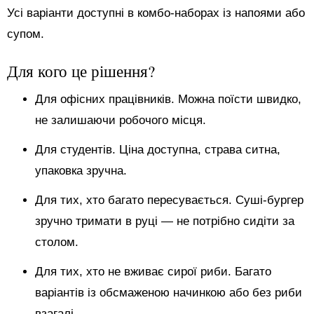
Усі варіанти доступні в комбо-наборах із напоями або
супом.
Для кого це рішення?
Для офісних працівників. Можна поїсти швидко,
не залишаючи робочого місця.
Для студентів. Ціна доступна, страва ситна,
упаковка зручна.
Для тих, хто багато пересувається. Суші-бургер
зручно тримати в руці — не потрібно сидіти за
столом.
Для тих, хто не вживає сирої риби. Багато
варіантів із обсмаженою начинкою або без риби
взагалі.