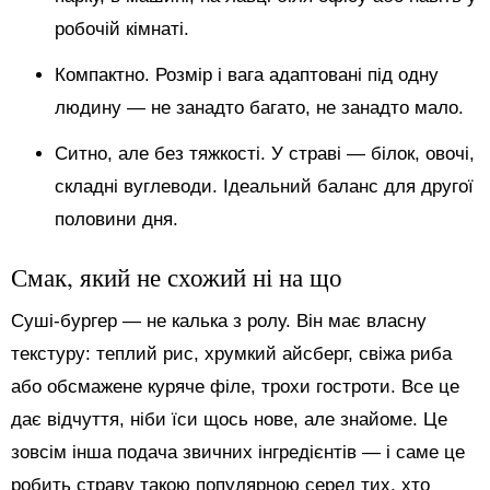
робочій кімнаті.
Компактно. Розмір і вага адаптовані під одну
людину — не занадто багато, не занадто мало.
Ситно, але без тяжкості. У страві — білок, овочі,
складні вуглеводи. Ідеальний баланс для другої
половини дня.
Смак, який не схожий ні на що
Суші-бургер — не калька з ролу. Він має власну
текстуру: теплий рис, хрумкий айсберг, свіжа риба
або обсмажене куряче філе, трохи гостроти. Все це
дає відчуття, ніби їси щось нове, але знайоме. Це
зовсім інша подача звичних інгредієнтів — і саме це
робить страву такою популярною серед тих, хто