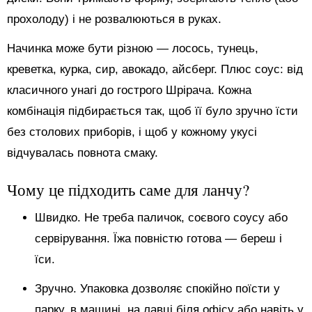
прохолоду) і не розвалюються в руках.
Начинка може бути різною — лосось, тунець,
креветка, курка, сир, авокадо, айсберг. Плюс соус: від
класичного унагі до гострого Шрірача. Кожна
комбінація підбирається так, щоб її було зручно їсти
без столових приборів, і щоб у кожному укусі
відчувалась повнота смаку.
Чому це підходить саме для ланчу?
Швидко. Не треба паличок, соєвого соусу або
сервірування. Їжа повністю готова — береш і
їси.
Зручно. Упаковка дозволяє спокійно поїсти у
парку, в машині, на лавці біля офісу або навіть у