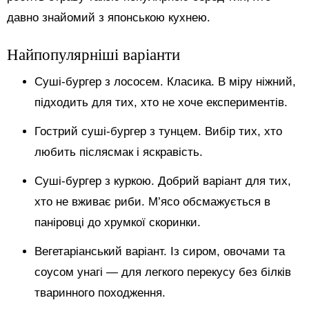
давно знайомий з японською кухнею.
Найпопулярніші варіанти
Суші-бургер з лососем. Класика. В міру ніжний,
підходить для тих, хто не хоче експериментів.
Гострий суші-бургер з тунцем. Вибір тих, хто
любить післясмак і яскравість.
Суші-бургер з куркою. Добрий варіант для тих,
хто не вживає риби. М’ясо обсмажується в
паніровці до хрумкої скоринки.
Вегетаріанський варіант. Із сиром, овочами та
соусом унагі — для легкого перекусу без білків
тваринного походження.