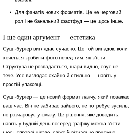
Для фанатів нових форматів. Це не черговий
рол і не банальний фастфуд — це щось інше.
І ще один аргумент — естетика
Суші-бургер виглядає сучасно. Це той випадок, коли
хочеться зробити фото перед тим, як з’їсти.
Структура не розпадається, шари видно, соус не
тече. Усе виглядає охайно й стильно — навіть у
простій упаковці.
Суші-бургер — це новий формат ланчу, який поважає
ваш час. Він не забирає зайвого, не потребує зусиль,
не розчаровує у смаку. Це рішення, яке доводить:
навіть у будній день посеред графіку можна з’їсти
щось справді цікаве, свіже й візуально приємне.