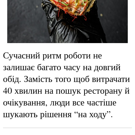
Сучасний ритм роботи не
залишає багато часу на довгий
обід. Замість того щоб витрачати
40 хвилин на пошук ресторану й
очікування, люди все частіше
шукають рішення “на ходу”.