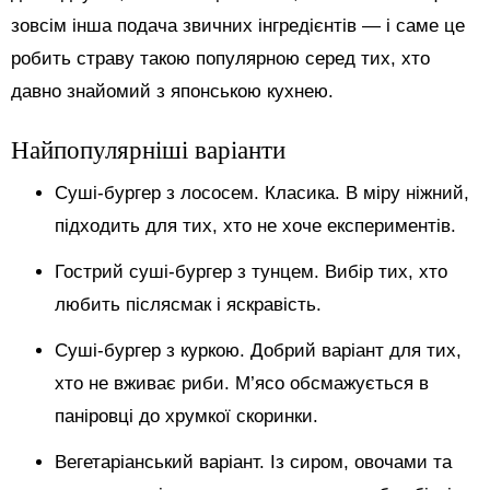
зовсім інша подача звичних інгредієнтів — і саме це
робить страву такою популярною серед тих, хто
давно знайомий з японською кухнею.
Найпопулярніші варіанти
Суші-бургер з лососем. Класика. В міру ніжний,
підходить для тих, хто не хоче експериментів.
Гострий суші-бургер з тунцем. Вибір тих, хто
любить післясмак і яскравість.
Суші-бургер з куркою. Добрий варіант для тих,
хто не вживає риби. М’ясо обсмажується в
паніровці до хрумкої скоринки.
Вегетаріанський варіант. Із сиром, овочами та