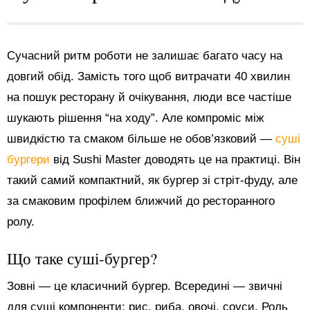
Сучасний ритм роботи не залишає багато часу на
довгий обід. Замість того щоб витрачати 40 хвилин
на пошук ресторану й очікування, люди все частіше
шукають рішення “на ходу”. Але компроміс між
швидкістю та смаком більше не обов’язковий —
суші
бургери
від Sushi Master доводять це на практиці. Він
такий самий компактний, як бургер зі стріт-фуду, але
за смаковим профілем ближчий до ресторанного
ролу.
Що таке суші-бургер?
Зовні — це класичний бургер. Всередині — звичні
для суші компоненти: рис, риба, овочі, соуси. Роль