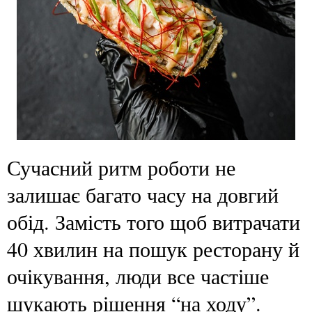
Сучасний ритм роботи не
залишає багато часу на довгий
обід. Замість того щоб витрачати
40 хвилин на пошук ресторану й
очікування, люди все частіше
шукають рішення “на ходу”.