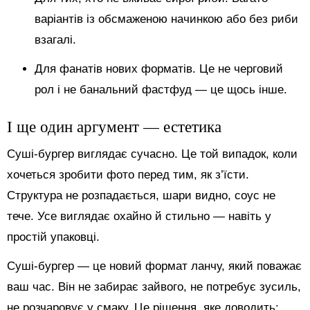
варіантів із обсмаженою начинкою або без риби
взагалі.
Для фанатів нових форматів. Це не черговий
рол і не банальний фастфуд — це щось інше.
І ще один аргумент — естетика
Суші-бургер виглядає сучасно. Це той випадок, коли
хочеться зробити фото перед тим, як з’їсти.
Структура не розпадається, шари видно, соус не
тече. Усе виглядає охайно й стильно — навіть у
простій упаковці.
Суші-бургер — це новий формат ланчу, який поважає
ваш час. Він не забирає зайвого, не потребує зусиль,
не розчаровує у смаку. Це рішення, яке доводить: