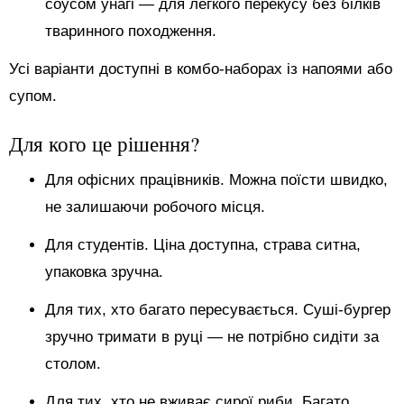
соусом унагі — для легкого перекусу без білків
тваринного походження.
Усі варіанти доступні в комбо-наборах із напоями або
супом.
Для кого це рішення?
Для офісних працівників. Можна поїсти швидко,
не залишаючи робочого місця.
Для студентів. Ціна доступна, страва ситна,
упаковка зручна.
Для тих, хто багато пересувається. Суші-бургер
зручно тримати в руці — не потрібно сидіти за
столом.
Для тих, хто не вживає сирої риби. Багато