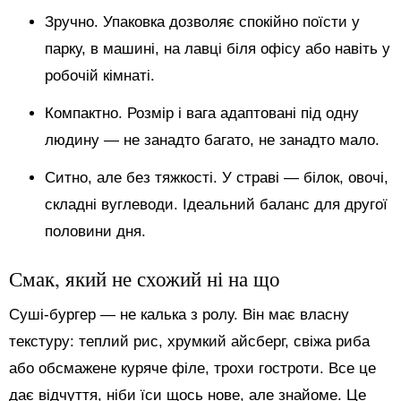
Зручно. Упаковка дозволяє спокійно поїсти у
парку, в машині, на лавці біля офісу або навіть у
робочій кімнаті.
Компактно. Розмір і вага адаптовані під одну
людину — не занадто багато, не занадто мало.
Ситно, але без тяжкості. У страві — білок, овочі,
складні вуглеводи. Ідеальний баланс для другої
половини дня.
Смак, який не схожий ні на що
Суші-бургер — не калька з ролу. Він має власну
текстуру: теплий рис, хрумкий айсберг, свіжа риба
або обсмажене куряче філе, трохи гостроти. Все це
дає відчуття, ніби їси щось нове, але знайоме. Це