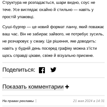
Структура не розпадається, шари видно, соус не
тече. Усе виглядає охайно й стильно — навіть у
простій упаковці.
Суші-бургер — це новий формат ланчу, який поважає
ваш час. Він не забирає зайвого, не потребує зусиль,
не розчаровує у смаку. Це рішення, яке доводить:
навіть у будній день посеред графіку можна з’їсти
щось справді цікаве, свіже й візуально приємне.
Поделиться:
Показать комментарии
На правах рекламы
21 мая 2024 в 14:31