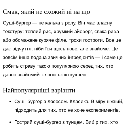
Смак, який не схожий ні на що
Суші-бургер — не калька з ролу. Він має власну
текстуру: теплий рис, хрумкий айсберг, свіжа риба
або обсмажене куряче філе, трохи гостроти. Все це
дає відчуття, ніби їси щось нове, але знайоме. Це
зовсім інша подача звичних інгредієнтів — і саме це
робить страву такою популярною серед тих, хто
давно знайомий з японською кухнею.
Найпопулярніші варіанти
Суші-бургер з лососем. Класика. В міру ніжний,
підходить для тих, хто не хоче експериментів.
Гострий суші-бургер з тунцем. Вибір тих, хто