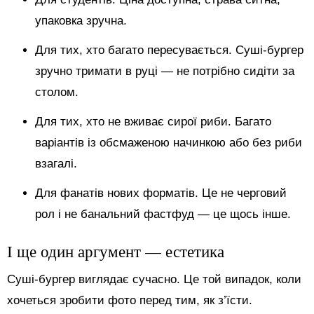
упаковка зручна.
Для тих, хто багато пересувається. Суші-бургер
зручно тримати в руці — не потрібно сидіти за
столом.
Для тих, хто не вживає сирої риби. Багато
варіантів із обсмаженою начинкою або без риби
взагалі.
Для фанатів нових форматів. Це не черговий
рол і не банальний фастфуд — це щось інше.
І ще один аргумент — естетика
Суші-бургер виглядає сучасно. Це той випадок, коли
хочеться зробити фото перед тим, як з’їсти.