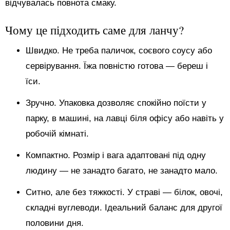
відчувалась повнота смаку.
Чому це підходить саме для ланчу?
Швидко. Не треба паличок, соєвого соусу або
сервірування. Їжа повністю готова — береш і
їси.
Зручно. Упаковка дозволяє спокійно поїсти у
парку, в машині, на лавці біля офісу або навіть у
робочій кімнаті.
Компактно. Розмір і вага адаптовані під одну
людину — не занадто багато, не занадто мало.
Ситно, але без тяжкості. У страві — білок, овочі,
складні вуглеводи. Ідеальний баланс для другої
половини дня.