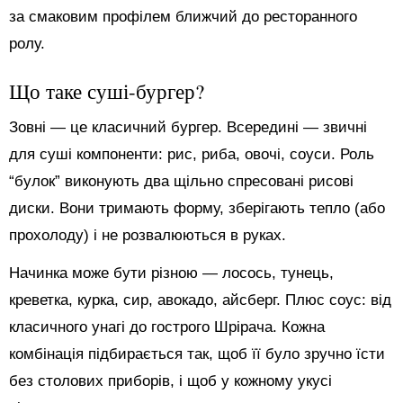
за смаковим профілем ближчий до ресторанного
ролу.
Що таке суші-бургер?
Зовні — це класичний бургер. Всередині — звичні
для суші компоненти: рис, риба, овочі, соуси. Роль
“булок” виконують два щільно спресовані рисові
диски. Вони тримають форму, зберігають тепло (або
прохолоду) і не розвалюються в руках.
Начинка може бути різною — лосось, тунець,
креветка, курка, сир, авокадо, айсберг. Плюс соус: від
класичного унагі до гострого Шрірача. Кожна
комбінація підбирається так, щоб її було зручно їсти
без столових приборів, і щоб у кожному укусі