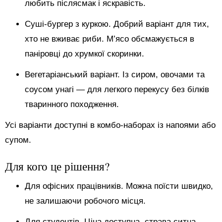
любить післясмак і яскравість.
Суші-бургер з куркою. Добрий варіант для тих,
хто не вживає риби. М’ясо обсмажується в
паніровці до хрумкої скоринки.
Вегетаріанський варіант. Із сиром, овочами та
соусом унагі — для легкого перекусу без білків
тваринного походження.
Усі варіанти доступні в комбо-наборах із напоями або
супом.
Для кого це рішення?
Для офісних працівників. Можна поїсти швидко,
не залишаючи робочого місця.
Для студентів. Ціна доступна, страва ситна,