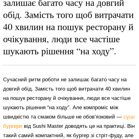
залишає багато часу на довгий
обід. Замість того щоб витрачати
40 хвилин на пошук ресторану й
очікування, люди все частіше
шукають рішення “на ходу”.
Сучасний ритм роботи не залишає багато часу на
довгий обід. Замість того щоб витрачати 40 хвилин
на пошук ресторану й очікування, люди все частіше
шукають рішення “на ходу”. Але компроміс між
швидкістю та смаком більше не обов’язковий —
суші
бургери
від Sushi Master доводять це на практиці. Він
такий самий компактний, як бургер зі стріт-фуду, але