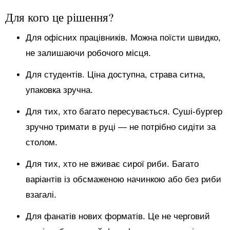
Для кого це рішення?
Для офісних працівників. Можна поїсти швидко,
не залишаючи робочого місця.
Для студентів. Ціна доступна, страва ситна,
упаковка зручна.
Для тих, хто багато пересувається. Суші-бургер
зручно тримати в руці — не потрібно сидіти за
столом.
Для тих, хто не вживає сирої риби. Багато
варіантів із обсмаженою начинкою або без риби
взагалі.
Для фанатів нових форматів. Це не черговий