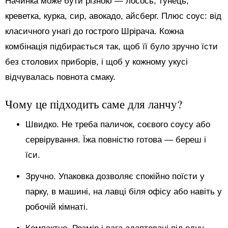
Начинка може бути різною — лосось, тунець,
креветка, курка, сир, авокадо, айсберг. Плюс соус: від
класичного унагі до гострого Шрірача. Кожна
комбінація підбирається так, щоб її було зручно їсти
без столових приборів, і щоб у кожному укусі
відчувалась повнота смаку.
Чому це підходить саме для ланчу?
Швидко. Не треба паличок, соєвого соусу або
сервірування. Їжа повністю готова — береш і
їси.
Зручно. Упаковка дозволяє спокійно поїсти у
парку, в машині, на лавці біля офісу або навіть у
робочій кімнаті.