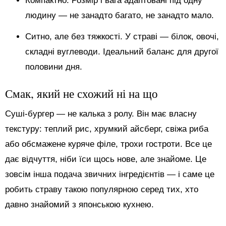
Компактно. Розмір і вага адаптовані під одну
людину — не занадто багато, не занадто мало.
Ситно, але без тяжкості. У страві — білок, овочі,
складні вуглеводи. Ідеальний баланс для другої
половини дня.
Смак, який не схожий ні на що
Суші-бургер — не калька з ролу. Він має власну
текстуру: теплий рис, хрумкий айсберг, свіжа риба
або обсмажене куряче філе, трохи гостроти. Все це
дає відчуття, ніби їси щось нове, але знайоме. Це
зовсім інша подача звичних інгредієнтів — і саме це
робить страву такою популярною серед тих, хто
давно знайомий з японською кухнею.