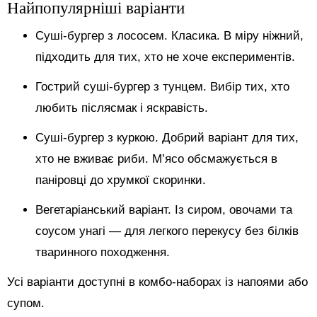
Найпопулярніші варіанти
Суші-бургер з лососем. Класика. В міру ніжний,
підходить для тих, хто не хоче експериментів.
Гострий суші-бургер з тунцем. Вибір тих, хто
любить післясмак і яскравість.
Суші-бургер з куркою. Добрий варіант для тих,
хто не вживає риби. М’ясо обсмажується в
паніровці до хрумкої скоринки.
Вегетаріанський варіант. Із сиром, овочами та
соусом унагі — для легкого перекусу без білків
тваринного походження.
Усі варіанти доступні в комбо-наборах із напоями або
супом.