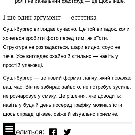
рол і не банальний фастфуд — це щось інше.
І ще один аргумент — естетика
Суші-бургер виглядає сучасно. Це той випадок, коли
хочеться зробити фото перед тим, як з’їсти.
Структура не розпадається, шари видно, соус не
тече. Усе виглядає охайно й стильно — навіть у
простій упаковці.
Суші-бургер — це новий формат ланчу, який поважає
ваш час. Він не забирає зайвого, не потребує зусиль,
не розчаровує у смаку. Це рішення, яке доводить:
навіть у будній день посеред графіку можна з’їсти
щось справді цікаве, свіже й візуально приємне.
Поделиться: