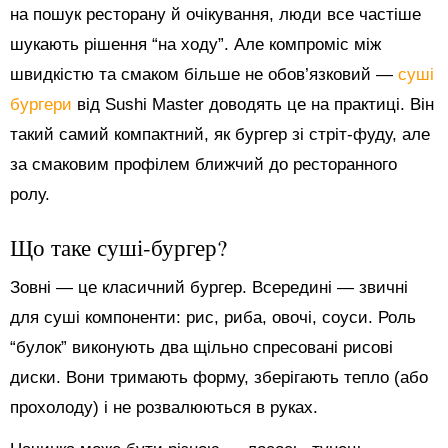
на пошук ресторану й очікування, люди все частіше
шукають рішення “на ходу”. Але компроміс між
швидкістю та смаком більше не обов’язковий —
суші
бургери
від Sushi Master доводять це на практиці. Він
такий самий компактний, як бургер зі стріт-фуду, але
за смаковим профілем ближчий до ресторанного
ролу.
Що таке суші-бургер?
Зовні — це класичний бургер. Всередині — звичні
для суші компоненти: рис, риба, овочі, соуси. Роль
“булок” виконують два щільно спресовані рисові
диски. Вони тримають форму, зберігають тепло (або
прохолоду) і не розвалюються в руках.