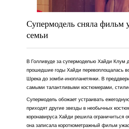
Супермодель сняла фильм у
семьи
В Голливуде за супермоделью Хайди Клум д
прошедшие годы Хайди перевоплощалась во 
Шрека до зомби-инопланетянки. В преддвер
самыми талантливыми костюмерами, стилис
Супермодель обожает устраивать ежегодную 
приходят другие звезды в необычных костюм
коронавируса Хайди решила ограничиться о
она записала короткометражный фильм ужас