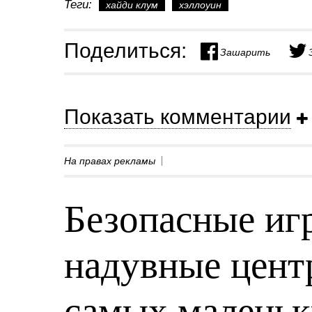
Теги:
хайди клум
хэллоуин
Поделиться:
Зашарить
Показать комментарии
На правах рекламы
Безопасные игр
надувные центр
самых малень