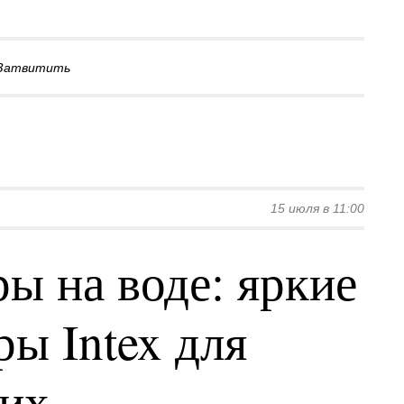
Затвитить
15 июля в 11:00
ы на воде: яркие
ы Intex для
ких