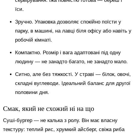
сервірування. Їжа повністю готова — береш і
їси.
Зручно. Упаковка дозволяє спокійно поїсти у
парку, в машині, на лавці біля офісу або навіть у
робочій кімнаті.
Компактно. Розмір і вага адаптовані під одну
людину — не занадто багато, не занадто мало.
Ситно, але без тяжкості. У страві — білок, овочі,
складні вуглеводи. Ідеальний баланс для другої
половини дня.
Смак, який не схожий ні на що
Суші-бургер — не калька з ролу. Він має власну
текстуру: теплий рис, хрумкий айсберг, свіжа риба