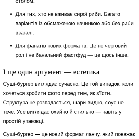
столом.
Для тих, хто не вживає сирої риби. Багато
варіантів із обсмаженою начинкою або без риби
взагалі.
Для фанатів нових форматів. Це не черговий
рол і не банальний фастфуд — це щось інше.
І ще один аргумент — естетика
Суші-бургер виглядає сучасно. Це той випадок, коли
хочеться зробити фото перед тим, як з’їсти.
Структура не розпадається, шари видно, соус не
тече. Усе виглядає охайно й стильно — навіть у
простій упаковці.
Суші-бургер — це новий формат ланчу, який поважає