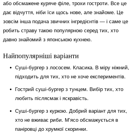
або обсмажене куряче філе, трохи гостроти. Все це
дає відчуття, ніби їси щось нове, але знайоме. Це
зовсім інша подача звичних інгредієнтів — і саме це
робить страву такою популярною серед тих, хто
давно знайомий з японською кухнею.
Найпопулярніші варіанти
Суші-бургер з лососем. Класика. В міру ніжний,
підходить для тих, хто не хоче експериментів.
Гострий суші-бургер з тунцем. Вибір тих, хто
любить післясмак і яскравість.
Суші-бургер з куркою. Добрий варіант для тих,
хто не вживає риби. М’ясо обсмажується в
паніровці до хрумкої скоринки.