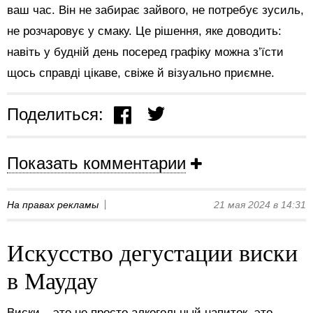
ваш час. Він не забирає зайвого, не потребує зусиль,
не розчаровує у смаку. Це рішення, яке доводить:
навіть у будній день посеред графіку можна з’їсти
щось справді цікаве, свіже й візуально приємне.
Поделиться:
Показать комментарии
На правах рекламы
21 мая 2024 в 14:31
Искусство дегустации виски
в Маудау
Виски – это не просто алкогольный напиток, это