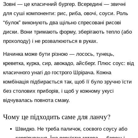
Зовні — це класичний бургер. Всередині — звичні
для суші компоненти: рис, риба, овочі, соуси. Роль
“булок” виконують два щільно спресовані рисові
диски. Вони тримають форму, зберігають тепло (або
прохолоду) і не розвалюються в руках.
Начинка може бути різною — лосось, тунець,
креветка, курка, сир, авокадо, айсберг. Плюс соус: від
класичного унагі до гострого Шрірача. Кожна
комбінація підбирається так, щоб її було зручно їсти
без столових приборів, і щоб у кожному укусі
відчувалась повнота смаку.
Чому це підходить саме для ланчу?
Швидко. Не треба паличок, соєвого соусу або