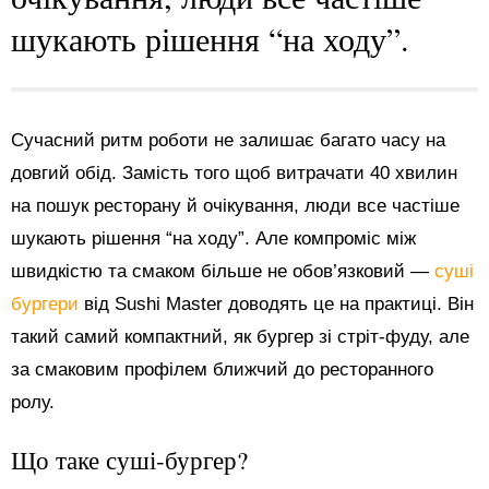
шукають рішення “на ходу”.
Сучасний ритм роботи не залишає багато часу на
довгий обід. Замість того щоб витрачати 40 хвилин
на пошук ресторану й очікування, люди все частіше
шукають рішення “на ходу”. Але компроміс між
швидкістю та смаком більше не обов’язковий —
суші
бургери
від Sushi Master доводять це на практиці. Він
такий самий компактний, як бургер зі стріт-фуду, але
за смаковим профілем ближчий до ресторанного
ролу.
Що таке суші-бургер?