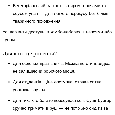
Вегетаріанський варіант. Із сиром, овочами та
соусом унагі — для легкого перекусу без білків
тваринного походження.
Усі варіанти доступні в комбо-наборах із напоями або
супом.
Для кого це рішення?
Для офісних працівників. Можна поїсти швидко,
не залишаючи робочого місця.
Для студентів. Ціна доступна, страва ситна,
упаковка зручна.
Для тих, хто багато пересувається. Суші-бургер
зручно тримати в руці — не потрібно сидіти за