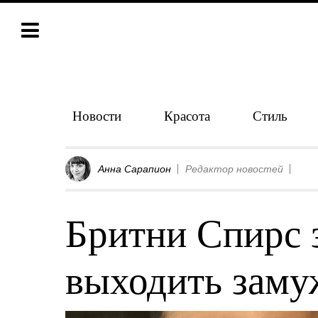
Новости
Красота
Стиль
Анна Сарапион
Редактор новостей
Бритни Спирс 
выходить заму