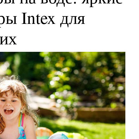
ы Intex для
ких