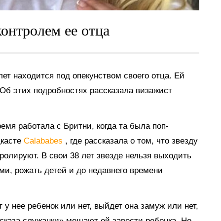
онтролем ее отца
лет находится под опекунством своего отца. Ей
 Об этих подробностях рассказала визажист
мя работала с Бритни, когда та была поп-
дкасте
Calababes
, где рассказала о том, что звезду
ролируют. В свои 38 лет звезде нельзя выходить
ми, рожать детей и до недавнего времени
 у нее ребенок или нет, выйдет она замуж или нет,
ссказа служанки» мешают ей завести ребенка. Не