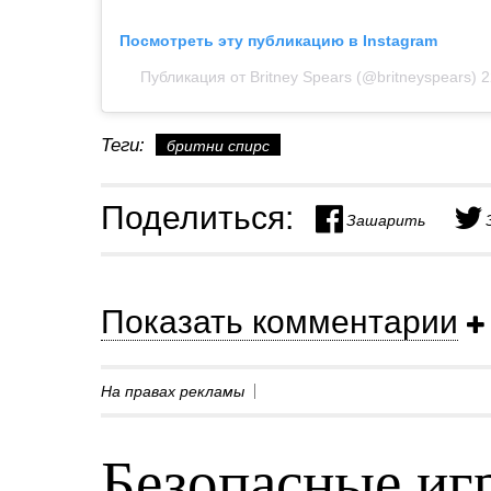
Посмотреть эту публикацию в Instagram
Публикация от Britney Spears (@britneyspears)
2
Теги:
бритни спирс
Поделиться:
Зашарить
Показать комментарии
На правах рекламы
Безопасные игр