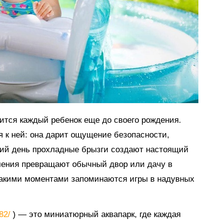
мится каждый ребенок еще до своего рождения.
я к ней: она дарит ощущение безопасности,
тний день прохладные брызги создают настоящий
ечения превращают обычный двор или дачу в
такими моментами запоминаются игры в надувных
882/
) — это миниатюрный аквапарк, где каждая