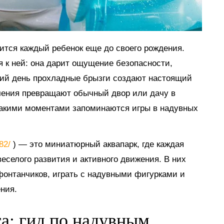
мится каждый ребенок еще до своего рождения.
я к ней: она дарит ощущение безопасности,
тний день прохладные брызги создают настоящий
ечения превращают обычный двор или дачу в
такими моментами запоминаются игры в надувных
882/
) — это миниатюрный аквапарк, где каждая
еселого развития и активного движения. В них
 фонтанчиков, играть с надувными фигурками и
ния.
га: гид по надувным