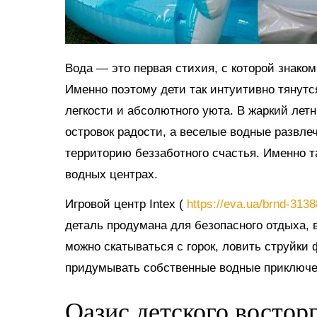
Вода — это первая стихия, с которой знако
Именно поэтому дети так интуитивно тянутс
легкости и абсолютного уюта. В жаркий ле
островок радости, а веселые водные развл
территорию беззаботного счастья. Именно 
водных центрах.
Игровой центр Intex (
https://eva.ua/brnd-313
деталь продумана для безопасного отдыха, в
можно скатываться с горок, ловить струйки
придумывать собственные водные приключе
Оазис детского востор