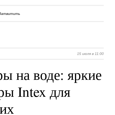
Затвитить
15 июля в 11:00
ы на воде: яркие
ы Intex для
ких