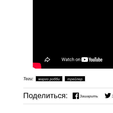
Теги:
марго робби
трейлер
Поделиться:
Зашарить