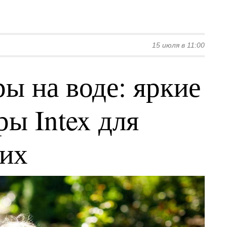
15 июля в 11:00
ы на воде: яркие
ы Intex для
ких