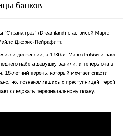
ицы банков
 "Страна грез" (Dreamland) с актрисой Марго
 Майлс Джорис-Пейрафитт.
ликой депрессии, в 1930-х. Марго Робби играет
леднего набега девушку ранили, и теперь она в
ч. 18-летний парень, который мечтает спасти
анс, но, познакомившись с преступницей, герой
шает следовать первоначальному плану.