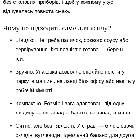
без столових приборів, і щоб у кожному укусі
відчувалась повнота смаку.
Чому це підходить саме для ланчу?
Швидко. Не треба паличок, соєвого соусу або
сервірування. Їжа повністю готова — береш і
їси.
Зручно. Упаковка дозволяє спокійно поїсти у
парку, в машині, на лавці біля офісу або навіть у
робочій кімнаті.
Компактно. Розмір і вага адаптовані під одну
людину — не занадто багато, не занадто мало.
Ситно, але без тяжкості. У страві — білок, овочі,
складні вуглеводи. Ідеальний баланс для другої