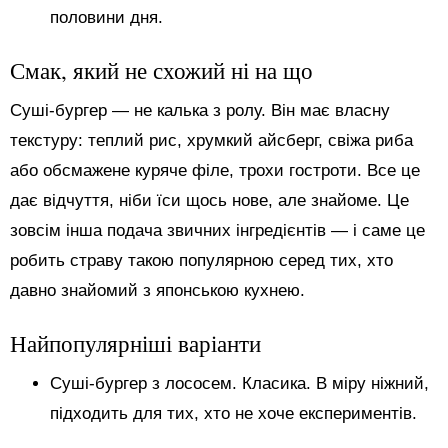
половини дня.
Смак, який не схожий ні на що
Суші-бургер — не калька з ролу. Він має власну
текстуру: теплий рис, хрумкий айсберг, свіжа риба
або обсмажене куряче філе, трохи гостроти. Все це
дає відчуття, ніби їси щось нове, але знайоме. Це
зовсім інша подача звичних інгредієнтів — і саме це
робить страву такою популярною серед тих, хто
давно знайомий з японською кухнею.
Найпопулярніші варіанти
Суші-бургер з лососем. Класика. В міру ніжний,
підходить для тих, хто не хоче експериментів.