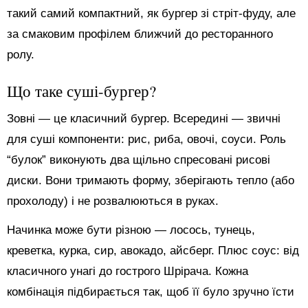
такий самий компактний, як бургер зі стріт-фуду, але
за смаковим профілем ближчий до ресторанного
ролу.
Що таке суші-бургер?
Зовні — це класичний бургер. Всередині — звичні
для суші компоненти: рис, риба, овочі, соуси. Роль
“булок” виконують два щільно спресовані рисові
диски. Вони тримають форму, зберігають тепло (або
прохолоду) і не розвалюються в руках.
Начинка може бути різною — лосось, тунець,
креветка, курка, сир, авокадо, айсберг. Плюс соус: від
класичного унагі до гострого Шрірача. Кожна
комбінація підбирається так, щоб її було зручно їсти