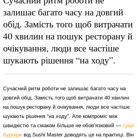
залишає багато часу на довгий
обід. Замість того щоб витрачати
40 хвилин на пошук ресторану й
очікування, люди все частіше
шукають рішення “на ходу”.
Сучасний ритм роботи не залишає багато часу на
довгий обід. Замість того щоб витрачати 40 хвилин
на пошук ресторану й очікування, люди все частіше
шукають рішення “на ходу”. Але компроміс між
швидкістю та смаком більше не обов’язковий —
суші
бургери
від Sushi Master доводять це на практиці. Він