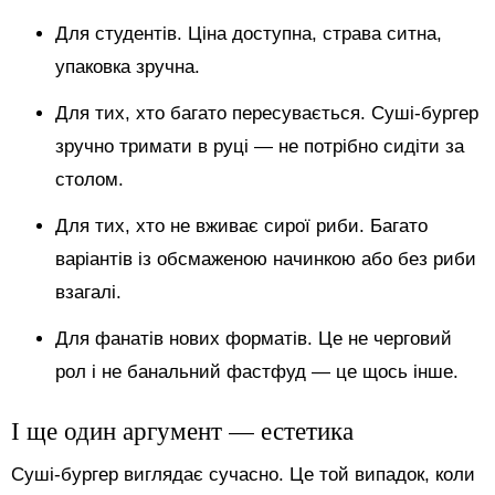
Для студентів. Ціна доступна, страва ситна,
упаковка зручна.
Для тих, хто багато пересувається. Суші-бургер
зручно тримати в руці — не потрібно сидіти за
столом.
Для тих, хто не вживає сирої риби. Багато
варіантів із обсмаженою начинкою або без риби
взагалі.
Для фанатів нових форматів. Це не черговий
рол і не банальний фастфуд — це щось інше.
І ще один аргумент — естетика
Суші-бургер виглядає сучасно. Це той випадок, коли