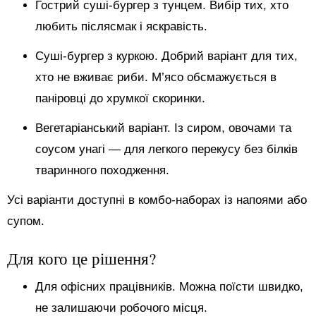
Гострий суші-бургер з тунцем. Вибір тих, хто
любить післясмак і яскравість.
Суші-бургер з куркою. Добрий варіант для тих,
хто не вживає риби. М’ясо обсмажується в
паніровці до хрумкої скоринки.
Вегетаріанський варіант. Із сиром, овочами та
соусом унагі — для легкого перекусу без білків
тваринного походження.
Усі варіанти доступні в комбо-наборах із напоями або
супом.
Для кого це рішення?
Для офісних працівників. Можна поїсти швидко,
не залишаючи робочого місця.