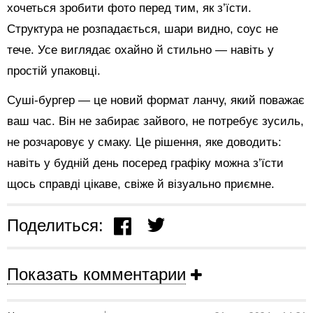
хочеться зробити фото перед тим, як з’їсти.
Структура не розпадається, шари видно, соус не
тече. Усе виглядає охайно й стильно — навіть у
простій упаковці.
Суші-бургер — це новий формат ланчу, який поважає
ваш час. Він не забирає зайвого, не потребує зусиль,
не розчаровує у смаку. Це рішення, яке доводить:
навіть у будній день посеред графіку можна з’їсти
щось справді цікаве, свіже й візуально приємне.
Поделиться:
Показать комментарии