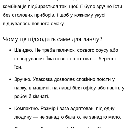
комбінація підбирається так, щоб її було зручно їсти
без столових приборів, і щоб у кожному укусі
відчувалась повнота смаку.
Чому це підходить саме для ланчу?
Швидко. Не треба паличок, соєвого соусу або
сервірування. Їжа повністю готова — береш і
їси.
Зручно. Упаковка дозволяє спокійно поїсти у
парку, в машині, на лавці біля офісу або навіть у
робочій кімнаті.
Компактно. Розмір і вага адаптовані під одну
людину — не занадто багато, не занадто мало.