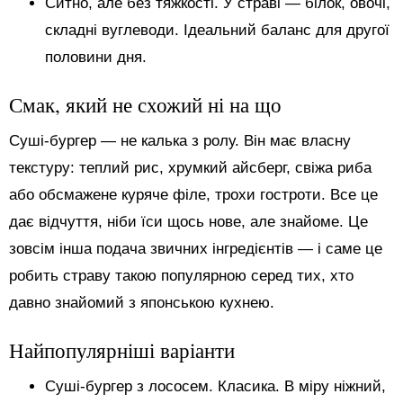
Ситно, але без тяжкості. У страві — білок, овочі,
складні вуглеводи. Ідеальний баланс для другої
половини дня.
Смак, який не схожий ні на що
Суші-бургер — не калька з ролу. Він має власну
текстуру: теплий рис, хрумкий айсберг, свіжа риба
або обсмажене куряче філе, трохи гостроти. Все це
дає відчуття, ніби їси щось нове, але знайоме. Це
зовсім інша подача звичних інгредієнтів — і саме це
робить страву такою популярною серед тих, хто
давно знайомий з японською кухнею.
Найпопулярніші варіанти
Суші-бургер з лососем. Класика. В міру ніжний,