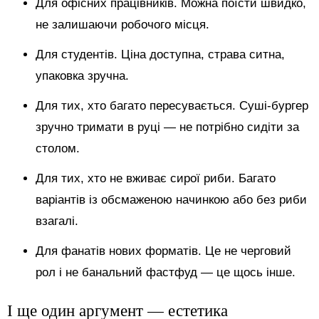
Для офісних працівників. Можна поїсти швидко,
не залишаючи робочого місця.
Для студентів. Ціна доступна, страва ситна,
упаковка зручна.
Для тих, хто багато пересувається. Суші-бургер
зручно тримати в руці — не потрібно сидіти за
столом.
Для тих, хто не вживає сирої риби. Багато
варіантів із обсмаженою начинкою або без риби
взагалі.
Для фанатів нових форматів. Це не черговий
рол і не банальний фастфуд — це щось інше.
І ще один аргумент — естетика