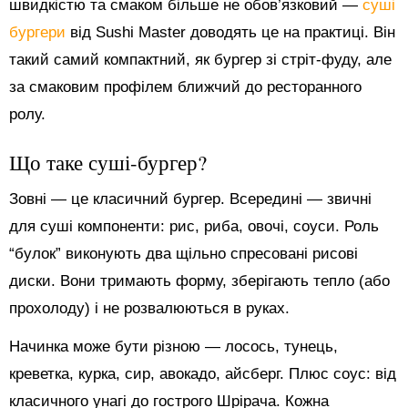
швидкістю та смаком більше не обов’язковий —
суші
бургери
від Sushi Master доводять це на практиці. Він
такий самий компактний, як бургер зі стріт-фуду, але
за смаковим профілем ближчий до ресторанного
ролу.
Що таке суші-бургер?
Зовні — це класичний бургер. Всередині — звичні
для суші компоненти: рис, риба, овочі, соуси. Роль
“булок” виконують два щільно спресовані рисові
диски. Вони тримають форму, зберігають тепло (або
прохолоду) і не розвалюються в руках.
Начинка може бути різною — лосось, тунець,
креветка, курка, сир, авокадо, айсберг. Плюс соус: від
класичного унагі до гострого Шрірача. Кожна