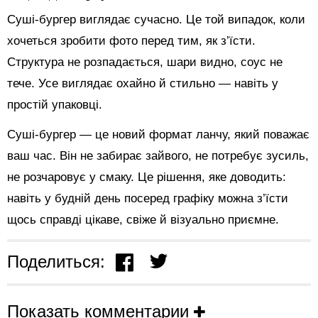
Суші-бургер виглядає сучасно. Це той випадок, коли
хочеться зробити фото перед тим, як з’їсти.
Структура не розпадається, шари видно, соус не
тече. Усе виглядає охайно й стильно — навіть у
простій упаковці.
Суші-бургер — це новий формат ланчу, який поважає
ваш час. Він не забирає зайвого, не потребує зусиль,
не розчаровує у смаку. Це рішення, яке доводить:
навіть у будній день посеред графіку можна з’їсти
щось справді цікаве, свіже й візуально приємне.
Поделиться:
Показать комментарии