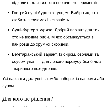
підходить для тих, хто не хоче експериментів.
Гострий суші-бургер з тунцем. Вибір тих, хто
любить післясмак і яскравість.
Суші-бургер з куркою. Добрий варіант для тих,
хто не вживає риби. М’ясо обсмажується в
паніровці до хрумкої скоринки.
Вегетаріанський варіант. Із сиром, овочами та
соусом унагі — для легкого перекусу без білків
тваринного походження.
Усі варіанти доступні в комбо-наборах із напоями або
супом.
Для кого це рішення?