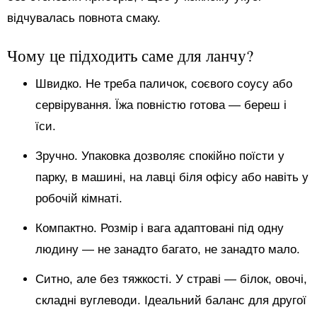
відчувалась повнота смаку.
Чому це підходить саме для ланчу?
Швидко. Не треба паличок, соєвого соусу або
сервірування. Їжа повністю готова — береш і
їси.
Зручно. Упаковка дозволяє спокійно поїсти у
парку, в машині, на лавці біля офісу або навіть у
робочій кімнаті.
Компактно. Розмір і вага адаптовані під одну
людину — не занадто багато, не занадто мало.
Ситно, але без тяжкості. У страві — білок, овочі,
складні вуглеводи. Ідеальний баланс для другої