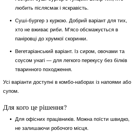
любить післясмак і яскравість.
Суші-бургер з куркою. Добрий варіант для тих,
хто не вживає риби. М’ясо обсмажується в
паніровці до хрумкої скоринки.
Вегетаріанський варіант. Із сиром, овочами та
соусом унагі — для легкого перекусу без білків
тваринного походження.
Усі варіанти доступні в комбо-наборах із напоями або
супом.
Для кого це рішення?
Для офісних працівників. Можна поїсти швидко,
не залишаючи робочого місця.