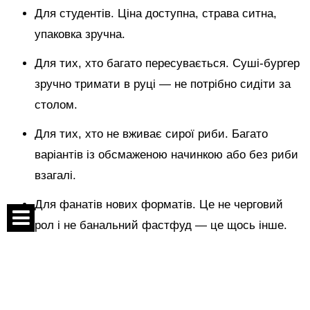
Для студентів. Ціна доступна, страва ситна,
упаковка зручна.
Для тих, хто багато пересувається. Суші-бургер
зручно тримати в руці — не потрібно сидіти за
столом.
Для тих, хто не вживає сирої риби. Багато
варіантів із обсмаженою начинкою або без риби
взагалі.
Для фанатів нових форматів. Це не черговий
рол і не банальний фастфуд — це щось інше.
І ще один аргумент — естетика
Спецпроекты
Контакты
Суші-бургер виглядає сучасно. Це той випадок, коли