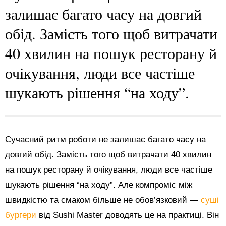
залишає багато часу на довгий
обід. Замість того щоб витрачати
40 хвилин на пошук ресторану й
очікування, люди все частіше
шукають рішення “на ходу”.
Сучасний ритм роботи не залишає багато часу на
довгий обід. Замість того щоб витрачати 40 хвилин
на пошук ресторану й очікування, люди все частіше
шукають рішення “на ходу”. Але компроміс між
швидкістю та смаком більше не обов’язковий —
суші
бургери
від Sushi Master доводять це на практиці. Він