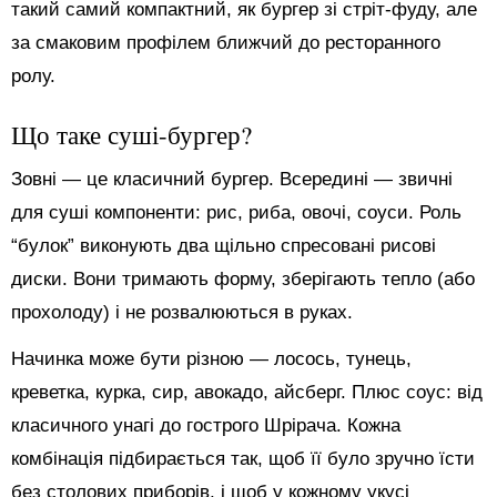
такий самий компактний, як бургер зі стріт-фуду, але
за смаковим профілем ближчий до ресторанного
ролу.
Що таке суші-бургер?
Зовні — це класичний бургер. Всередині — звичні
для суші компоненти: рис, риба, овочі, соуси. Роль
“булок” виконують два щільно спресовані рисові
диски. Вони тримають форму, зберігають тепло (або
прохолоду) і не розвалюються в руках.
Начинка може бути різною — лосось, тунець,
креветка, курка, сир, авокадо, айсберг. Плюс соус: від
класичного унагі до гострого Шрірача. Кожна
комбінація підбирається так, щоб її було зручно їсти
без столових приборів, і щоб у кожному укусі