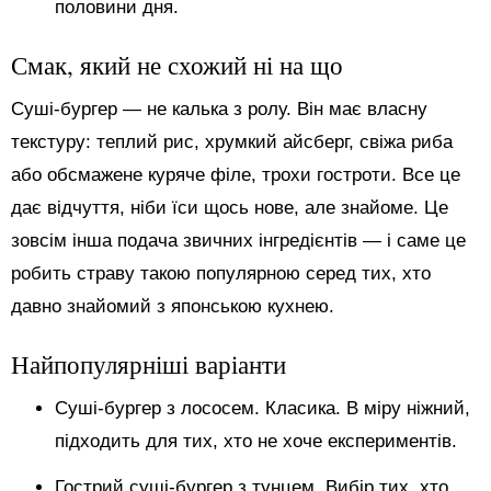
половини дня.
Смак, який не схожий ні на що
Суші-бургер — не калька з ролу. Він має власну
текстуру: теплий рис, хрумкий айсберг, свіжа риба
або обсмажене куряче філе, трохи гостроти. Все це
дає відчуття, ніби їси щось нове, але знайоме. Це
зовсім інша подача звичних інгредієнтів — і саме це
робить страву такою популярною серед тих, хто
давно знайомий з японською кухнею.
Найпопулярніші варіанти
Суші-бургер з лососем. Класика. В міру ніжний,
підходить для тих, хто не хоче експериментів.
Гострий суші-бургер з тунцем. Вибір тих, хто