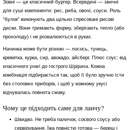
Зовні — це класичний бургер. Всередині — звичні
для суші компоненти: рис, риба, овочі, соуси. Роль
“булок” виконують два щільно спресовані рисові
диски. Вони тримають форму, зберігають тепло (або
прохолоду) і не розвалюються в руках.
Начинка може бути різною — лосось, тунець,
креветка, курка, сир, авокадо, айсберг. Плюс соус: від
класичного унагі до гострого Шрірача. Кожна
комбінація підбирається так, щоб її було зручно їсти
без столових приборів, і щоб у кожному укусі
відчувалась повнота смаку.
Чому це підходить саме для ланчу?
Швидко. Не треба паличок, соєвого соусу або
сервірування. Їжа повністю готова — береш і