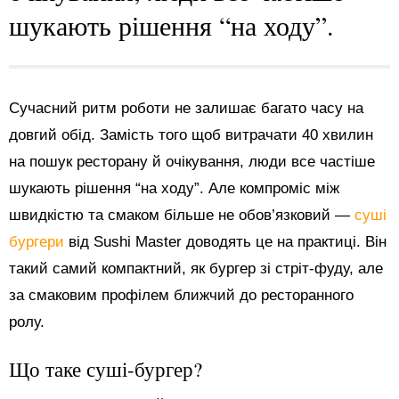
шукають рішення “на ходу”.
Сучасний ритм роботи не залишає багато часу на
довгий обід. Замість того щоб витрачати 40 хвилин
на пошук ресторану й очікування, люди все частіше
шукають рішення “на ходу”. Але компроміс між
швидкістю та смаком більше не обов’язковий —
суші
бургери
від Sushi Master доводять це на практиці. Він
такий самий компактний, як бургер зі стріт-фуду, але
за смаковим профілем ближчий до ресторанного
ролу.
Що таке суші-бургер?