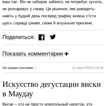
ваш час. Він не забирає зайвого, не потребує зусиль,
не розчаровує у смаку. Це рішення, яке доводить:
навіть у будній день посеред графіку можна з’їсти
щось справді цікаве, свіже й візуально приємне.
Поделиться:
Показать комментарии
На правах рекламы
21 мая 2024 в 14:31
Искусство дегустации виски
в Маудау
Виски – это не просто алкогольный напиток, это