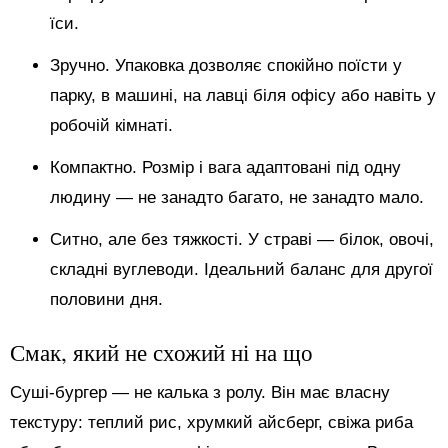
їси.
Зручно. Упаковка дозволяє спокійно поїсти у
парку, в машині, на лавці біля офісу або навіть у
робочій кімнаті.
Компактно. Розмір і вага адаптовані під одну
людину — не занадто багато, не занадто мало.
Ситно, але без тяжкості. У страві — білок, овочі,
складні вуглеводи. Ідеальний баланс для другої
половини дня.
Смак, який не схожий ні на що
Суші-бургер — не калька з ролу. Він має власну
текстуру: теплий рис, хрумкий айсберг, свіжа риба