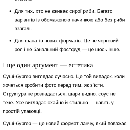
Для тих, хто не вживає сирої риби. Багато
варіантів із обсмаженою начинкою або без риби
взагалі.
Для фанатів нових форматів. Це не черговий
рол і не банальний фастфуд — це щось інше.
І ще один аргумент — естетика
Суші-бургер виглядає сучасно. Це той випадок, коли
хочеться зробити фото перед тим, як з’їсти.
Структура не розпадається, шари видно, соус не
тече. Усе виглядає охайно й стильно — навіть у
простій упаковці.
Суші-бургер — це новий формат ланчу, який поважає