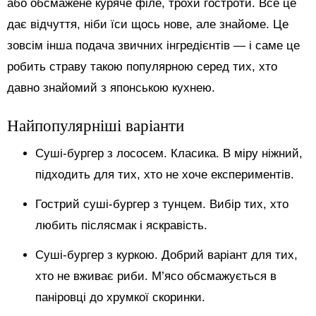
або обсмажене куряче філе, трохи гостроти. Все це
дає відчуття, ніби їси щось нове, але знайоме. Це
зовсім інша подача звичних інгредієнтів — і саме це
робить страву такою популярною серед тих, хто
давно знайомий з японською кухнею.
Найпопулярніші варіанти
Суші-бургер з лососем. Класика. В міру ніжний,
підходить для тих, хто не хоче експериментів.
Гострий суші-бургер з тунцем. Вибір тих, хто
любить післясмак і яскравість.
Суші-бургер з куркою. Добрий варіант для тих,
хто не вживає риби. М’ясо обсмажується в
паніровці до хрумкої скоринки.