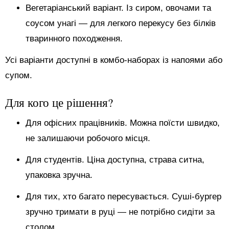
Вегетаріанський варіант. Із сиром, овочами та
соусом унагі — для легкого перекусу без білків
тваринного походження.
Усі варіанти доступні в комбо-наборах із напоями або
супом.
Для кого це рішення?
Для офісних працівників. Можна поїсти швидко,
не залишаючи робочого місця.
Для студентів. Ціна доступна, страва ситна,
упаковка зручна.
Для тих, хто багато пересувається. Суші-бургер
зручно тримати в руці — не потрібно сидіти за
столом.