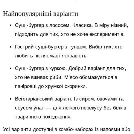
Найпопулярніші варіанти
Суші-бургер з лососем. Класика. В міру ніжний,
підходить для тих, хто не хоче експериментів.
Гострий суші-бургер з тунцем. Вибір тих, хто
любить післясмак і яскравість.
Суші-бургер з куркою. Добрий варіант для тих,
хто не вживає риби. М’ясо обсмажується в
паніровці до хрумкої скоринки.
Вегетаріанський варіант. Із сиром, овочами та
соусом унагі — для легкого перекусу без білків
тваринного походження.
Усі варіанти доступні в комбо-наборах із напоями або