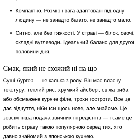
Компактно. Розмір і вага адаптовані під одну
людину — не занадто багато, не занадто мало.
Ситно, але без тяжкості. У страві — білок, овочі,
складні вуглеводи. Ідеальний баланс для другої
половини дня.
Смак, який не схожий ні на що
Суші-бургер — не калька з ролу. Він має власну
текстуру: теплий рис, хрумкий айсберг, свіжа риба
або обсмажене куряче філе, трохи гостроти. Все це
дає відчуття, ніби їси щось нове, але знайоме. Це
зовсім інша подача звичних інгредієнтів — і саме це
робить страву такою популярною серед тих, хто
давно знайомий з японською кухнею.