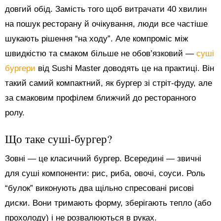
довгий обід. Замість того щоб витрачати 40 хвилин
на пошук ресторану й очікування, люди все частіше
шукають рішення “на ходу”. Але компроміс між
швидкістю та смаком більше не обов’язковий —
суші
бургери
від Sushi Master доводять це на практиці. Він
такий самий компактний, як бургер зі стріт-фуду, але
за смаковим профілем ближчий до ресторанного
ролу.
Що таке суші-бургер?
Зовні — це класичний бургер. Всередині — звичні
для суші компоненти: рис, риба, овочі, соуси. Роль
“булок” виконують два щільно спресовані рисові
диски. Вони тримають форму, зберігають тепло (або
прохолоду) і не розвалюються в руках.