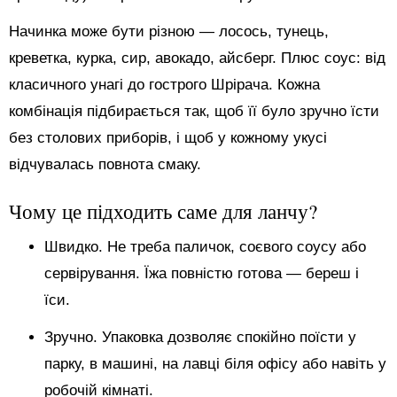
Начинка може бути різною — лосось, тунець,
креветка, курка, сир, авокадо, айсберг. Плюс соус: від
класичного унагі до гострого Шрірача. Кожна
комбінація підбирається так, щоб її було зручно їсти
без столових приборів, і щоб у кожному укусі
відчувалась повнота смаку.
Чому це підходить саме для ланчу?
Швидко. Не треба паличок, соєвого соусу або
сервірування. Їжа повністю готова — береш і
їси.
Зручно. Упаковка дозволяє спокійно поїсти у
парку, в машині, на лавці біля офісу або навіть у
робочій кімнаті.