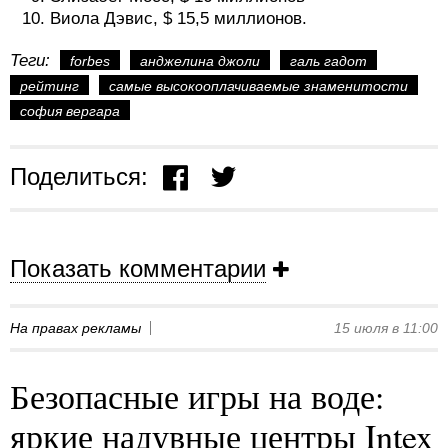
Виола Дэвис, $ 15,5 миллионов.
Теги:
forbes
анджелина джоли
галь гадот
рейтинг
самые высокооплачиваемые знаменитости
софия вергара
Поделиться:
Показать комментарии
На правах рекламы
15 июля в 11:00
Безопасные игры на воде:
яркие надувные центры Intex