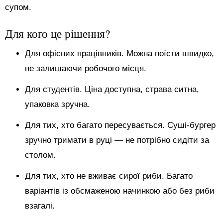
супом.
Для кого це рішення?
Для офісних працівників. Можна поїсти швидко,
не залишаючи робочого місця.
Для студентів. Ціна доступна, страва ситна,
упаковка зручна.
Для тих, хто багато пересувається. Суші-бургер
зручно тримати в руці — не потрібно сидіти за
столом.
Для тих, хто не вживає сирої риби. Багато
варіантів із обсмаженою начинкою або без риби
взагалі.