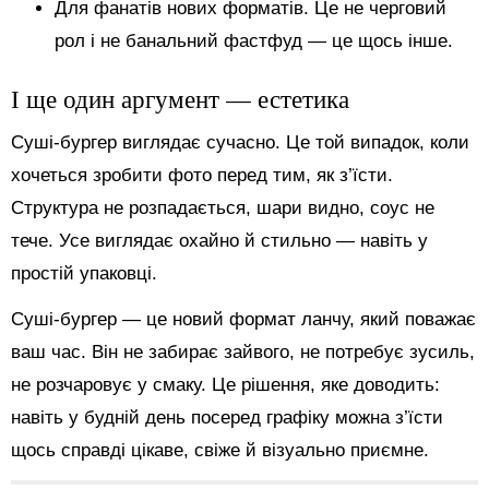
Для фанатів нових форматів. Це не черговий
рол і не банальний фастфуд — це щось інше.
І ще один аргумент — естетика
Суші-бургер виглядає сучасно. Це той випадок, коли
хочеться зробити фото перед тим, як з’їсти.
Структура не розпадається, шари видно, соус не
тече. Усе виглядає охайно й стильно — навіть у
простій упаковці.
Суші-бургер — це новий формат ланчу, який поважає
ваш час. Він не забирає зайвого, не потребує зусиль,
не розчаровує у смаку. Це рішення, яке доводить:
навіть у будній день посеред графіку можна з’їсти
щось справді цікаве, свіже й візуально приємне.