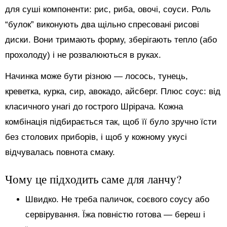
для суші компоненти: рис, риба, овочі, соуси. Роль
“булок” виконують два щільно спресовані рисові
диски. Вони тримають форму, зберігають тепло (або
прохолоду) і не розвалюються в руках.
Начинка може бути різною — лосось, тунець,
креветка, курка, сир, авокадо, айсберг. Плюс соус: від
класичного унагі до гострого Шрірача. Кожна
комбінація підбирається так, щоб її було зручно їсти
без столових приборів, і щоб у кожному укусі
відчувалась повнота смаку.
Чому це підходить саме для ланчу?
Швидко. Не треба паличок, соєвого соусу або
сервірування. Їжа повністю готова — береш і