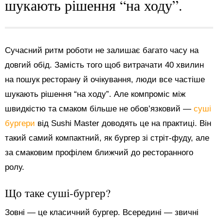
шукають рішення “на ходу”.
Сучасний ритм роботи не залишає багато часу на
довгий обід. Замість того щоб витрачати 40 хвилин
на пошук ресторану й очікування, люди все частіше
шукають рішення “на ходу”. Але компроміс між
швидкістю та смаком більше не обов’язковий —
суші
бургери
від Sushi Master доводять це на практиці. Він
такий самий компактний, як бургер зі стріт-фуду, але
за смаковим профілем ближчий до ресторанного
ролу.
Що таке суші-бургер?
Зовні — це класичний бургер. Всередині — звичні