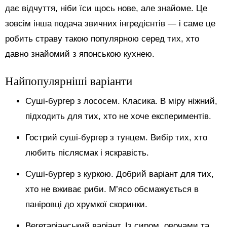
дає відчуття, ніби їси щось нове, але знайоме. Це
зовсім інша подача звичних інгредієнтів — і саме це
робить страву такою популярною серед тих, хто
давно знайомий з японською кухнею.
Найпопулярніші варіанти
Суші-бургер з лососем. Класика. В міру ніжний,
підходить для тих, хто не хоче експериментів.
Гострий суші-бургер з тунцем. Вибір тих, хто
любить післясмак і яскравість.
Суші-бургер з куркою. Добрий варіант для тих,
хто не вживає риби. М’ясо обсмажується в
паніровці до хрумкої скоринки.
Вегетаріанський варіант. Із сиром, овочами та