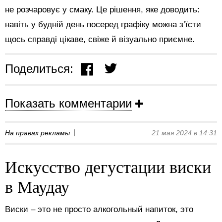
не розчаровує у смаку. Це рішення, яке доводить:
навіть у будній день посеред графіку можна з’їсти
щось справді цікаве, свіже й візуально приємне.
Поделиться:
Показать комментарии
На правах рекламы
21 мая 2024 в 14:31
Искусство дегустации виски
в Маудау
Виски – это не просто алкогольный напиток, это