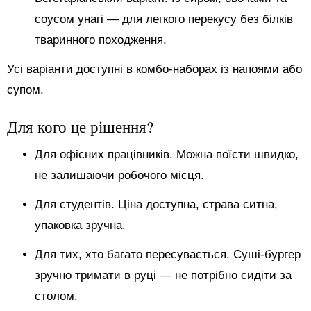
соусом унагі — для легкого перекусу без білків
тваринного походження.
Усі варіанти доступні в комбо-наборах із напоями або
супом.
Для кого це рішення?
Для офісних працівників. Можна поїсти швидко,
не залишаючи робочого місця.
Для студентів. Ціна доступна, страва ситна,
упаковка зручна.
Для тих, хто багато пересувається. Суші-бургер
зручно тримати в руці — не потрібно сидіти за
столом.