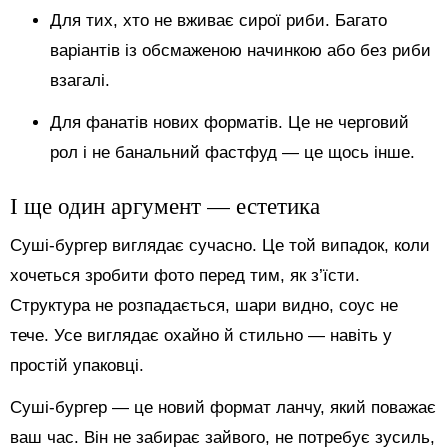
Для тих, хто не вживає сирої риби. Багато
варіантів із обсмаженою начинкою або без риби
взагалі.
Для фанатів нових форматів. Це не черговий
рол і не банальний фастфуд — це щось інше.
І ще один аргумент — естетика
Суші-бургер виглядає сучасно. Це той випадок, коли
хочеться зробити фото перед тим, як з’їсти.
Структура не розпадається, шари видно, соус не
тече. Усе виглядає охайно й стильно — навіть у
простій упаковці.
Суші-бургер — це новий формат ланчу, який поважає
ваш час. Він не забирає зайвого, не потребує зусиль,