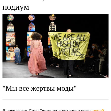
подиум
"Мы все жертвы моды"
В парижском Саду Тюильри с
остоялся
показ
новой