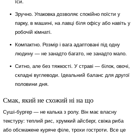
їси.
Зручно. Упаковка дозволяє спокійно поїсти у
парку, в машині, на лавці біля офісу або навіть у
робочій кімнаті.
Компактно. Розмір і вага адаптовані під одну
людину — не занадто багато, не занадто мало.
Ситно, але без тяжкості. У страві — білок, овочі,
складні вуглеводи. Ідеальний баланс для другої
половини дня.
Смак, який не схожий ні на що
Суші-бургер — не калька з ролу. Він має власну
текстуру: теплий рис, хрумкий айсберг, свіжа риба
або обсмажене куряче філе, трохи гостроти. Все це