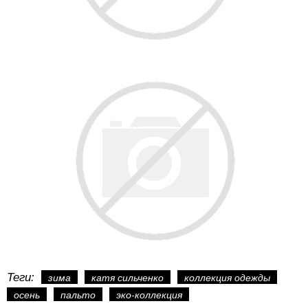
Теги:
зима
катя сильченко
коллекция одежды
осень
пальто
эко-коллекция