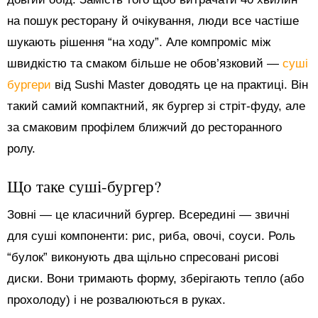
на пошук ресторану й очікування, люди все частіше
шукають рішення “на ходу”. Але компроміс між
швидкістю та смаком більше не обов’язковий —
суші
бургери
від Sushi Master доводять це на практиці. Він
такий самий компактний, як бургер зі стріт-фуду, але
за смаковим профілем ближчий до ресторанного
ролу.
Що таке суші-бургер?
Зовні — це класичний бургер. Всередині — звичні
для суші компоненти: рис, риба, овочі, соуси. Роль
“булок” виконують два щільно спресовані рисові
диски. Вони тримають форму, зберігають тепло (або
прохолоду) і не розвалюються в руках.