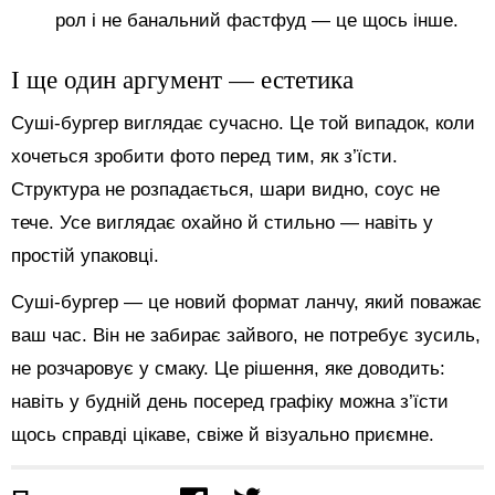
рол і не банальний фастфуд — це щось інше.
І ще один аргумент — естетика
Суші-бургер виглядає сучасно. Це той випадок, коли
хочеться зробити фото перед тим, як з’їсти.
Структура не розпадається, шари видно, соус не
тече. Усе виглядає охайно й стильно — навіть у
простій упаковці.
Суші-бургер — це новий формат ланчу, який поважає
ваш час. Він не забирає зайвого, не потребує зусиль,
не розчаровує у смаку. Це рішення, яке доводить:
навіть у будній день посеред графіку можна з’їсти
щось справді цікаве, свіже й візуально приємне.