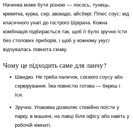
Начинка може бути різною — лосось, тунець,
креветка, курка, сир, авокадо, айсберг. Плюс соус: від
класичного унагі до гострого Шрірача. Кожна
комбінація підбирається так, щоб її було зручно їсти
без столових приборів, і щоб у кожному укусі
відчувалась повнота смаку.
Чому це підходить саме для ланчу?
Швидко. Не треба паличок, соєвого соусу або
сервірування. Їжа повністю готова — береш і
їси.
Зручно. Упаковка дозволяє спокійно поїсти у
парку, в машині, на лавці біля офісу або навіть у
робочій кімнаті.