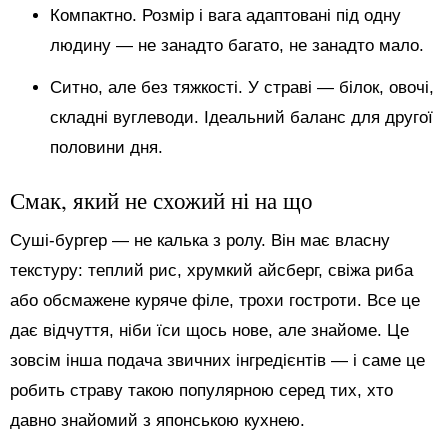
Компактно. Розмір і вага адаптовані під одну
людину — не занадто багато, не занадто мало.
Ситно, але без тяжкості. У страві — білок, овочі,
складні вуглеводи. Ідеальний баланс для другої
половини дня.
Смак, який не схожий ні на що
Суші-бургер — не калька з ролу. Він має власну
текстуру: теплий рис, хрумкий айсберг, свіжа риба
або обсмажене куряче філе, трохи гостроти. Все це
дає відчуття, ніби їси щось нове, але знайоме. Це
зовсім інша подача звичних інгредієнтів — і саме це
робить страву такою популярною серед тих, хто
давно знайомий з японською кухнею.