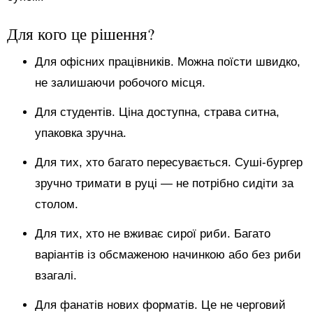
Для кого це рішення?
Для офісних працівників. Можна поїсти швидко,
не залишаючи робочого місця.
Для студентів. Ціна доступна, страва ситна,
упаковка зручна.
Для тих, хто багато пересувається. Суші-бургер
зручно тримати в руці — не потрібно сидіти за
столом.
Для тих, хто не вживає сирої риби. Багато
варіантів із обсмаженою начинкою або без риби
взагалі.
Для фанатів нових форматів. Це не черговий