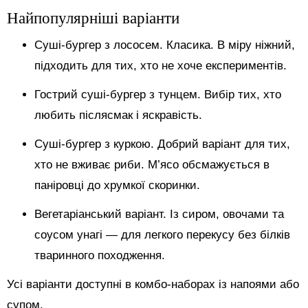
Найпопулярніші варіанти
Суші-бургер з лососем. Класика. В міру ніжний,
підходить для тих, хто не хоче експериментів.
Гострий суші-бургер з тунцем. Вибір тих, хто
любить післясмак і яскравість.
Суші-бургер з куркою. Добрий варіант для тих,
хто не вживає риби. М’ясо обсмажується в
паніровці до хрумкої скоринки.
Вегетаріанський варіант. Із сиром, овочами та
соусом унагі — для легкого перекусу без білків
тваринного походження.
Усі варіанти доступні в комбо-наборах із напоями або
супом.