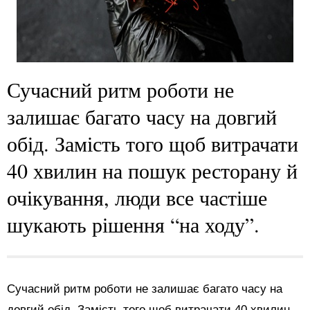
Сучасний ритм роботи не
залишає багато часу на довгий
обід. Замість того щоб витрачати
40 хвилин на пошук ресторану й
очікування, люди все частіше
шукають рішення “на ходу”.
Сучасний ритм роботи не залишає багато часу на
довгий обід. Замість того щоб витрачати 40 хвилин