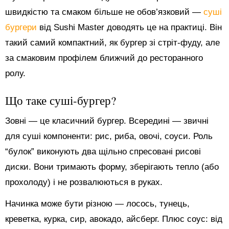
швидкістю та смаком більше не обов’язковий —
суші
бургери
від Sushi Master доводять це на практиці. Він
такий самий компактний, як бургер зі стріт-фуду, але
за смаковим профілем ближчий до ресторанного
ролу.
Що таке суші-бургер?
Зовні — це класичний бургер. Всередині — звичні
для суші компоненти: рис, риба, овочі, соуси. Роль
“булок” виконують два щільно спресовані рисові
диски. Вони тримають форму, зберігають тепло (або
прохолоду) і не розвалюються в руках.
Начинка може бути різною — лосось, тунець,
креветка, курка, сир, авокадо, айсберг. Плюс соус: від