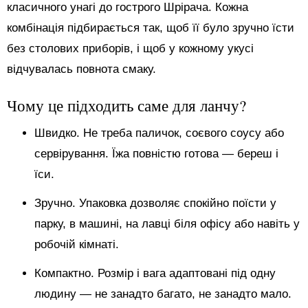
класичного унагі до гострого Шрірача. Кожна
комбінація підбирається так, щоб її було зручно їсти
без столових приборів, і щоб у кожному укусі
відчувалась повнота смаку.
Чому це підходить саме для ланчу?
Швидко. Не треба паличок, соєвого соусу або
сервірування. Їжа повністю готова — береш і
їси.
Зручно. Упаковка дозволяє спокійно поїсти у
парку, в машині, на лавці біля офісу або навіть у
робочій кімнаті.
Компактно. Розмір і вага адаптовані під одну
людину — не занадто багато, не занадто мало.