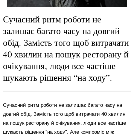
Сучасний ритм роботи не
залишає багато часу на довгий
обід. Замість того щоб витрачати
40 хвилин на пошук ресторану й
очікування, люди все частіше
шукають рішення “на ходу”.
Сучасний ритм роботи не залишає багато часу на
довгий обід. Замість того щоб витрачати 40 хвилин
на пошук ресторану й очікування, люди все частіше
шукають рішення “на ходу”. Але компроміс між