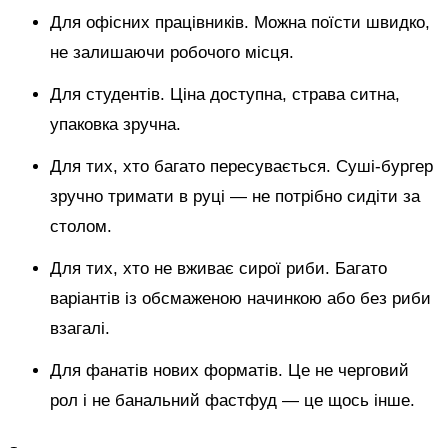
Для офісних працівників. Можна поїсти швидко,
не залишаючи робочого місця.
Для студентів. Ціна доступна, страва ситна,
упаковка зручна.
Для тих, хто багато пересувається. Суші-бургер
зручно тримати в руці — не потрібно сидіти за
столом.
Для тих, хто не вживає сирої риби. Багато
варіантів із обсмаженою начинкою або без риби
взагалі.
Для фанатів нових форматів. Це не черговий
рол і не банальний фастфуд — це щось інше.