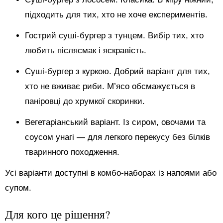
підходить для тих, хто не хоче експериментів.
Гострий суші-бургер з тунцем. Вибір тих, хто
любить післясмак і яскравість.
Суші-бургер з куркою. Добрий варіант для тих,
хто не вживає риби. М’ясо обсмажується в
паніровці до хрумкої скоринки.
Вегетаріанський варіант. Із сиром, овочами та
соусом унагі — для легкого перекусу без білків
тваринного походження.
Усі варіанти доступні в комбо-наборах із напоями або
супом.
Для кого це рішення?