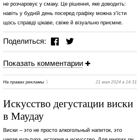
не розчаровує у смаку. Це рішення, яке доводить:
навіть у будній день посеред графіку можна з’їсти
щось справді цікаве, свіже й візуально приємне.
Поделиться:
Показать комментарии
На правах рекламы
21 мая 2024 в 14:31
Искусство дегустации виски
в Маудау
Виски – это не просто алкогольный напиток, это
целая культура, история и искусство. Для многих он