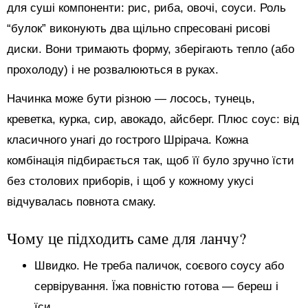
для суші компоненти: рис, риба, овочі, соуси. Роль
“булок” виконують два щільно спресовані рисові
диски. Вони тримають форму, зберігають тепло (або
прохолоду) і не розвалюються в руках.
Начинка може бути різною — лосось, тунець,
креветка, курка, сир, авокадо, айсберг. Плюс соус: від
класичного унагі до гострого Шрірача. Кожна
комбінація підбирається так, щоб її було зручно їсти
без столових приборів, і щоб у кожному укусі
відчувалась повнота смаку.
Чому це підходить саме для ланчу?
Швидко. Не треба паличок, соєвого соусу або
сервірування. Їжа повністю готова — береш і
їси.