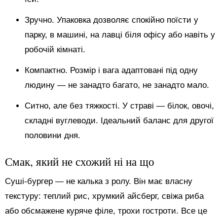
Зручно. Упаковка дозволяє спокійно поїсти у
парку, в машині, на лавці біля офісу або навіть у
робочій кімнаті.
Компактно. Розмір і вага адаптовані під одну
людину — не занадто багато, не занадто мало.
Ситно, але без тяжкості. У страві — білок, овочі,
складні вуглеводи. Ідеальний баланс для другої
половини дня.
Смак, який не схожий ні на що
Суші-бургер — не калька з ролу. Він має власну
текстуру: теплий рис, хрумкий айсберг, свіжа риба
або обсмажене куряче філе, трохи гостроти. Все це