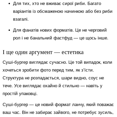
Для тих, хто не вживає сирої риби. Багато
варіантів із обсмаженою начинкою або без риби
взагалі.
Для фанатів нових форматів. Це не черговий
рол і не банальний фастфуд — це щось інше.
І ще один аргумент — естетика
Суші-бургер виглядає сучасно. Це той випадок, коли
хочеться зробити фото перед тим, як з’їсти.
Структура не розпадається, шари видно, соус не
тече. Усе виглядає охайно й стильно — навіть у
простій упаковці.
Суші-бургер — це новий формат ланчу, який поважає
ваш час. Він не забирає зайвого, не потребує зусиль,