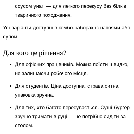
соусом унагі — для легкого перекусу без білків
тваринного походження.
Усі варіанти доступні в комбо-наборах із напоями або
супом.
Для кого це рішення?
Для офісних працівників. Можна поїсти швидко,
не залишаючи робочого місця.
Для студентів. Ціна доступна, страва ситна,
упаковка зручна.
Для тих, хто багато пересувається. Суші-бургер
зручно тримати в руці — не потрібно сидіти за
столом.