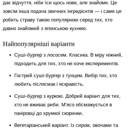
дає відчуття, ніби їси щось нове, але знайоме. Це
зовсім інша подача звичних інгредієнтів — і саме це
робить страву такою популярною серед тих, хто
давно знайомий з японською кухнею.
Найпопулярніші варіанти
Суші-бургер з лососем. Класика. В міру ніжний,
підходить для тих, хто не хоче експериментів.
Гострий суші-бургер з тунцем. Вибір тих, хто
любить післясмак і яскравість.
Суші-бургер з куркою. Добрий варіант для тих,
хто не вживає риби. М’ясо обсмажується в
паніровці до хрумкої скоринки.
Вегетаріанський варіант. Із сиром, овочами та