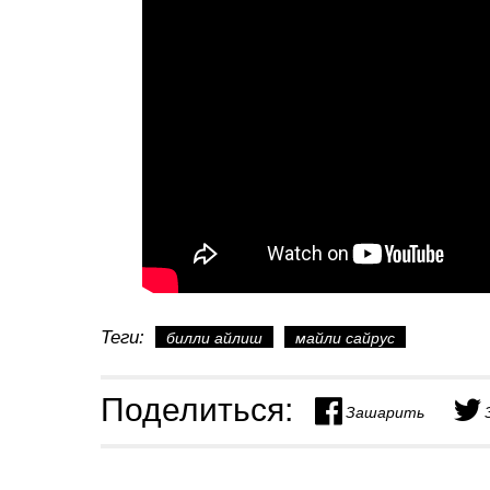
Теги:
билли айлиш
майли сайрус
Поделиться:
Зашарить