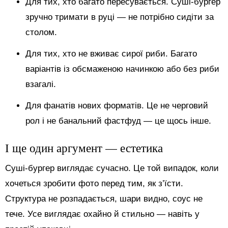
Для тих, хто багато пересувається. Суші-бургер
зручно тримати в руці — не потрібно сидіти за
столом.
Для тих, хто не вживає сирої риби. Багато
варіантів із обсмаженою начинкою або без риби
взагалі.
Для фанатів нових форматів. Це не черговий
рол і не банальний фастфуд — це щось інше.
І ще один аргумент — естетика
Суші-бургер виглядає сучасно. Це той випадок, коли
хочеться зробити фото перед тим, як з’їсти.
Структура не розпадається, шари видно, соус не
тече. Усе виглядає охайно й стильно — навіть у