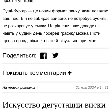
простій упаковці.
Суші-бургер — це новий формат ланчу, який поважає
ваш час. Він не забирає зайвого, не потребує зусиль,
не розчаровує у смаку. Це рішення, яке доводить:
навіть у будній день посеред графіку можна з’їсти
щось справді цікаве, свіже й візуально приємне.
Поделиться:
Показать комментарии
На правах рекламы
21 мая 2024 в 14:31
Искусство дегустации виски