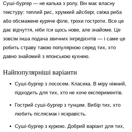
Суші-бургер — не калька з ролу. Він має власну
текстуру: теплий рис, хрумкий айсберг, свіжа риба
або обсмажене куряче філе, трохи гостроти. Все це
дає відчуття, ніби їси щось нове, але знайоме. Це
зовсім інша подача звичних інгредієнтів — і саме це
робить страву такою популярною серед тих, хто
давно знайомий з японською кухнею.
Найпопулярніші варіанти
Суші-бургер з лососем. Класика. В міру ніжний,
підходить для тих, хто не хоче експериментів.
Гострий суші-бургер з тунцем. Вибір тих, хто
любить післясмак і яскравість.
Суші-бургер з куркою. Добрий варіант для тих,