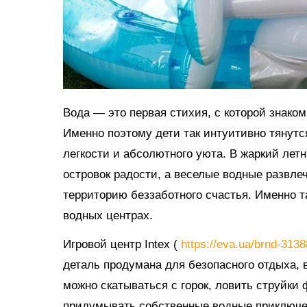
Вода — это первая стихия, с которой знако
Именно поэтому дети так интуитивно тянутс
легкости и абсолютного уюта. В жаркий ле
островок радости, а веселые водные развл
территорию беззаботного счастья. Именно 
водных центрах.
Игровой центр Intex (
https://eva.ua/brnd-313
деталь продумана для безопасного отдыха, в
можно скатываться с горок, ловить струйки
придумывать собственные водные приключе