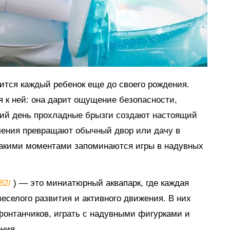
мится каждый ребенок еще до своего рождения.
я к ней: она дарит ощущение безопасности,
тний день прохладные брызги создают настоящий
ечения превращают обычный двор или дачу в
такими моментами запоминаются игры в надувных
882/
) — это миниатюрный аквапарк, где каждая
еселого развития и активного движения. В них
 фонтанчиков, играть с надувными фигурками и
ния.