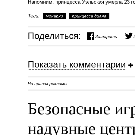
Напомним, принцесса Уэльская умерла 23 год
Теги:
монархи
принцесса диана
Поделиться:
Зашарить
Показать комментарии
На правах рекламы
Безопасные игр
надувные центр