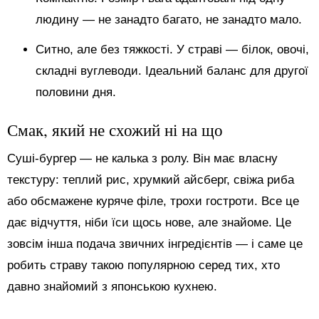
людину — не занадто багато, не занадто мало.
Ситно, але без тяжкості. У страві — білок, овочі,
складні вуглеводи. Ідеальний баланс для другої
половини дня.
Смак, який не схожий ні на що
Суші-бургер — не калька з ролу. Він має власну
текстуру: теплий рис, хрумкий айсберг, свіжа риба
або обсмажене куряче філе, трохи гостроти. Все це
дає відчуття, ніби їси щось нове, але знайоме. Це
зовсім інша подача звичних інгредієнтів — і саме це
робить страву такою популярною серед тих, хто
давно знайомий з японською кухнею.