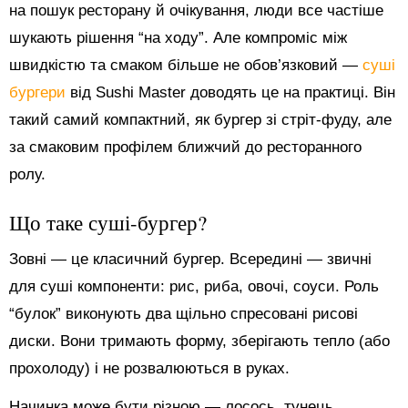
на пошук ресторану й очікування, люди все частіше
шукають рішення “на ходу”. Але компроміс між
швидкістю та смаком більше не обов’язковий —
суші
бургери
від Sushi Master доводять це на практиці. Він
такий самий компактний, як бургер зі стріт-фуду, але
за смаковим профілем ближчий до ресторанного
ролу.
Що таке суші-бургер?
Зовні — це класичний бургер. Всередині — звичні
для суші компоненти: рис, риба, овочі, соуси. Роль
“булок” виконують два щільно спресовані рисові
диски. Вони тримають форму, зберігають тепло (або
прохолоду) і не розвалюються в руках.
Начинка може бути різною — лосось, тунець,