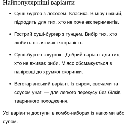
Найпопулярніші варіанти
Суші-бургер з лососем. Класика. В міру ніжний,
підходить для тих, хто не хоче експериментів.
Гострий суші-бургер з тунцем. Вибір тих, хто
любить післясмак і яскравість.
Суші-бургер з куркою. Добрий варіант для тих,
хто не вживає риби. М’ясо обсмажується в
паніровці до хрумкої скоринки.
Вегетаріанський варіант. Із сиром, овочами та
соусом унагі — для легкого перекусу без білків
тваринного походження.
Усі варіанти доступні в комбо-наборах із напоями або
супом.