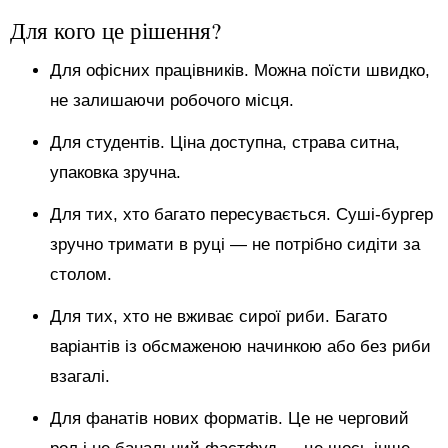
Для кого це рішення?
Для офісних працівників. Можна поїсти швидко,
не залишаючи робочого місця.
Для студентів. Ціна доступна, страва ситна,
упаковка зручна.
Для тих, хто багато пересувається. Суші-бургер
зручно тримати в руці — не потрібно сидіти за
столом.
Для тих, хто не вживає сирої риби. Багато
варіантів із обсмаженою начинкою або без риби
взагалі.
Для фанатів нових форматів. Це не черговий