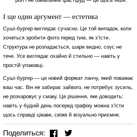
рол і не банальний фастфуд — це щось інше.
І ще один аргумент — естетика
Суші-бургер виглядає сучасно. Це той випадок, коли
хочеться зробити фото перед тим, як з’їсти.
Структура не розпадається, шари видно, соус не
тече. Усе виглядає охайно й стильно — навіть у
простій упаковці.
Суші-бургер — це новий формат ланчу, який поважає
ваш час. Він не забирає зайвого, не потребує зусиль,
не розчаровує у смаку. Це рішення, яке доводить:
навіть у будній день посеред графіку можна з’їсти
щось справді цікаве, свіже й візуально приємне.
Поделиться: