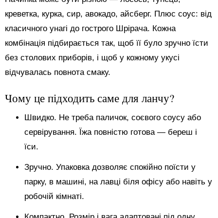
креветка, курка, сир, авокадо, айсберг. Плюс соус: від
класичного унагі до гострого Шрірача. Кожна
комбінація підбирається так, щоб її було зручно їсти
без столових приборів, і щоб у кожному укусі
відчувалась повнота смаку.
Чому це підходить саме для ланчу?
Швидко. Не треба паличок, соєвого соусу або
сервірування. Їжа повністю готова — береш і
їси.
Зручно. Упаковка дозволяє спокійно поїсти у
парку, в машині, на лавці біля офісу або навіть у
робочій кімнаті.
Компактно. Розмір і вага адаптовані під одну