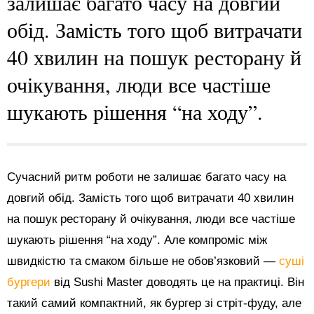
залишає багато часу на довгий
обід. Замість того щоб витрачати
40 хвилин на пошук ресторану й
очікування, люди все частіше
шукають рішення “на ходу”.
Сучасний ритм роботи не залишає багато часу на
довгий обід. Замість того щоб витрачати 40 хвилин
на пошук ресторану й очікування, люди все частіше
шукають рішення “на ходу”. Але компроміс між
швидкістю та смаком більше не обов’язковий —
суші
бургери
від Sushi Master доводять це на практиці. Він
такий самий компактний, як бургер зі стріт-фуду, але