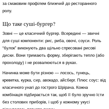
за смаковим профілем ближчий до ресторанного
ролу.
Що таке суші-бургер?
Зовні — це класичний бургер. Всередині — звичні
для суші компоненти: рис, риба, овочі, соуси. Роль
“булок” виконують два щільно спресовані рисові
диски. Вони тримають форму, зберігають тепло (або
прохолоду) і не розвалюються в руках.
Начинка може бути різною — лосось, тунець,
креветка, курка, сир, авокадо, айсберг. Плюс соус: від
класичного унагі до гострого Шрірача. Кожна
комбінація підбирається так, щоб її було зручно їсти
без столових приборів, і щоб у кожному укусі