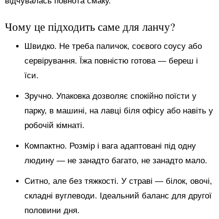
відчувалась повнота смаку.
Чому це підходить саме для ланчу?
Швидко. Не треба паличок, соєвого соусу або
сервірування. Їжа повністю готова — береш і
їси.
Зручно. Упаковка дозволяє спокійно поїсти у
парку, в машині, на лавці біля офісу або навіть у
робочій кімнаті.
Компактно. Розмір і вага адаптовані під одну
людину — не занадто багато, не занадто мало.
Ситно, але без тяжкості. У страві — білок, овочі,
складні вуглеводи. Ідеальний баланс для другої
половини дня.