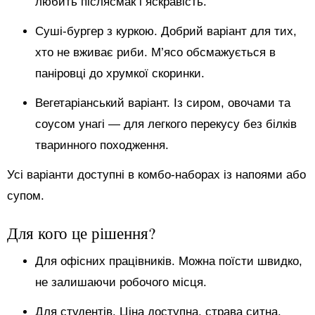
любить післясмак і яскравість.
Суші-бургер з куркою. Добрий варіант для тих,
хто не вживає риби. М’ясо обсмажується в
паніровці до хрумкої скоринки.
Вегетаріанський варіант. Із сиром, овочами та
соусом унагі — для легкого перекусу без білків
тваринного походження.
Усі варіанти доступні в комбо-наборах із напоями або
супом.
Для кого це рішення?
Для офісних працівників. Можна поїсти швидко,
не залишаючи робочого місця.
Для студентів. Ціна доступна, страва ситна,