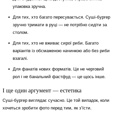
упаковка зручна.
Для тих, хто багато пересувається. Суші-бургер
зручно тримати в руці — не потрібно сидіти за
столом.
Для тих, хто не вживає сирої риби. Багато
варіантів із обсмаженою начинкою або без риби
взагалі.
Для фанатів нових форматів. Це не черговий
рол і не банальний фастфуд — це щось інше.
І ще один аргумент — естетика
Суші-бургер виглядає сучасно. Це той випадок, коли
хочеться зробити фото перед тим, як з’їсти.