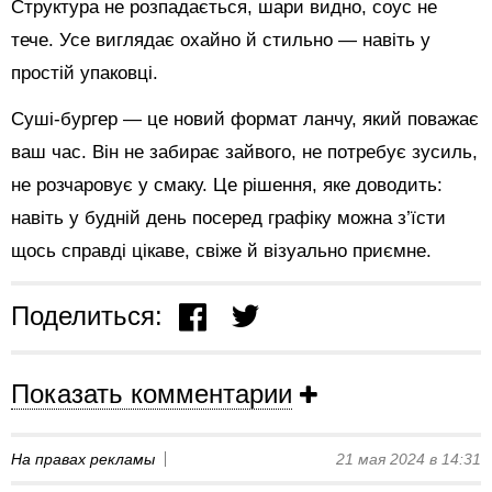
Структура не розпадається, шари видно, соус не
тече. Усе виглядає охайно й стильно — навіть у
простій упаковці.
Суші-бургер — це новий формат ланчу, який поважає
ваш час. Він не забирає зайвого, не потребує зусиль,
не розчаровує у смаку. Це рішення, яке доводить:
навіть у будній день посеред графіку можна з’їсти
щось справді цікаве, свіже й візуально приємне.
Поделиться:
Показать комментарии
На правах рекламы
21 мая 2024 в 14:31