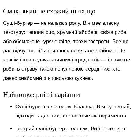
Смак, який не схожий ні на що
Суші-бургер — не калька з ролу. Він має власну
текстуру: теплий рис, хрумкий айсберг, свіжа риба
або обсмажене куряче філе, трохи гостроти. Все це
дає відчуття, ніби їси щось нове, але знайоме. Це
зовсім інша подача звичних інгредієнтів — і саме це
робить страву такою популярною серед тих, хто
давно знайомий з японською кухнею.
Найпопулярніші варіанти
Суші-бургер з лососем. Класика. В міру ніжний,
підходить для тих, хто не хоче експериментів.
Гострий суші-бургер з тунцем. Вибір тих, хто