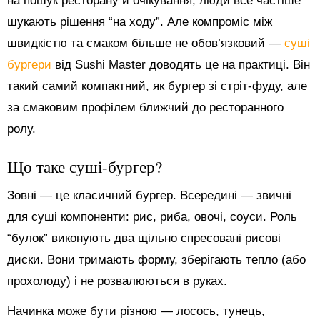
на пошук ресторану й очікування, люди все частіше
шукають рішення “на ходу”. Але компроміс між
швидкістю та смаком більше не обов’язковий —
суші
бургери
від Sushi Master доводять це на практиці. Він
такий самий компактний, як бургер зі стріт-фуду, але
за смаковим профілем ближчий до ресторанного
ролу.
Що таке суші-бургер?
Зовні — це класичний бургер. Всередині — звичні
для суші компоненти: рис, риба, овочі, соуси. Роль
“булок” виконують два щільно спресовані рисові
диски. Вони тримають форму, зберігають тепло (або
прохолоду) і не розвалюються в руках.
Начинка може бути різною — лосось, тунець,