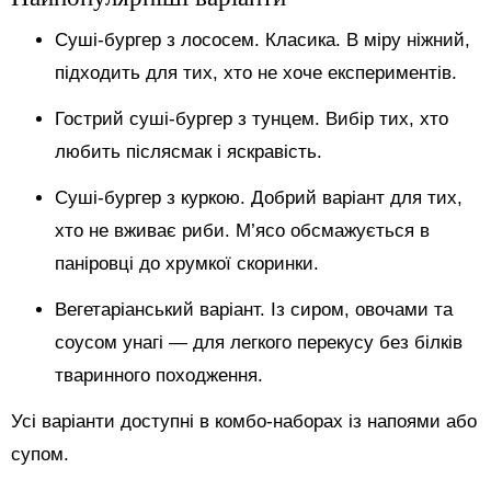
Суші-бургер з лососем. Класика. В міру ніжний,
підходить для тих, хто не хоче експериментів.
Гострий суші-бургер з тунцем. Вибір тих, хто
любить післясмак і яскравість.
Суші-бургер з куркою. Добрий варіант для тих,
хто не вживає риби. М’ясо обсмажується в
паніровці до хрумкої скоринки.
Вегетаріанський варіант. Із сиром, овочами та
соусом унагі — для легкого перекусу без білків
тваринного походження.
Усі варіанти доступні в комбо-наборах із напоями або
супом.