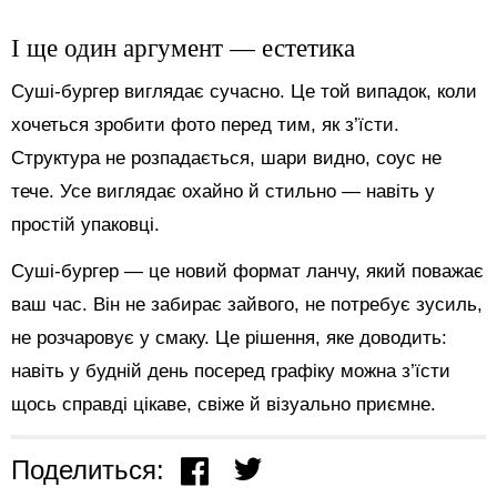
І ще один аргумент — естетика
Суші-бургер виглядає сучасно. Це той випадок, коли
хочеться зробити фото перед тим, як з’їсти.
Структура не розпадається, шари видно, соус не
тече. Усе виглядає охайно й стильно — навіть у
простій упаковці.
Суші-бургер — це новий формат ланчу, який поважає
ваш час. Він не забирає зайвого, не потребує зусиль,
не розчаровує у смаку. Це рішення, яке доводить:
навіть у будній день посеред графіку можна з’їсти
щось справді цікаве, свіже й візуально приємне.
Поделиться: