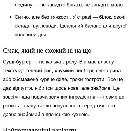
людину — не занадто багато, не занадто мало.
Ситно, але без тяжкості. У страві — білок, овочі,
складні вуглеводи. Ідеальний баланс для другої
половини дня.
Смак, який не схожий ні на що
Суші-бургер — не калька з ролу. Він має власну
текстуру: теплий рис, хрумкий айсберг, свіжа риба
або обсмажене куряче філе, трохи гостроти. Все це
дає відчуття, ніби їси щось нове, але знайоме. Це
зовсім інша подача звичних інгредієнтів — і саме це
робить страву такою популярною серед тих, хто
давно знайомий з японською кухнею.
Найпопулярніші варіанти