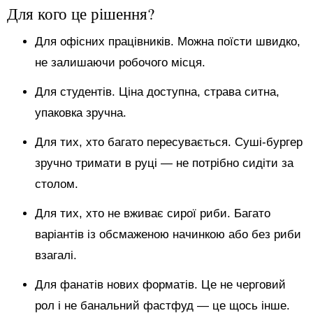
Для кого це рішення?
Для офісних працівників. Можна поїсти швидко,
не залишаючи робочого місця.
Для студентів. Ціна доступна, страва ситна,
упаковка зручна.
Для тих, хто багато пересувається. Суші-бургер
зручно тримати в руці — не потрібно сидіти за
столом.
Для тих, хто не вживає сирої риби. Багато
варіантів із обсмаженою начинкою або без риби
взагалі.
Для фанатів нових форматів. Це не черговий
рол і не банальний фастфуд — це щось інше.