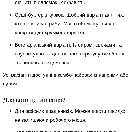
любить післясмак і яскравість.
Суші-бургер з куркою. Добрий варіант для тих,
хто не вживає риби. М’ясо обсмажується в
паніровці до хрумкої скоринки.
Вегетаріанський варіант. Із сиром, овочами та
соусом унагі — для легкого перекусу без білків
тваринного походження.
Усі варіанти доступні в комбо-наборах із напоями або
супом.
Для кого це рішення?
Для офісних працівників. Можна поїсти швидко,
не залишаючи робочого місця.