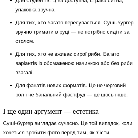
Для студентів. Ціна доступна, страва ситна,
упаковка зручна.
Для тих, хто багато пересувається. Суші-бургер
зручно тримати в руці — не потрібно сидіти за
столом.
Для тих, хто не вживає сирої риби. Багато
варіантів із обсмаженою начинкою або без риби
взагалі.
Для фанатів нових форматів. Це не черговий
рол і не банальний фастфуд — це щось інше.
І ще один аргумент — естетика
Суші-бургер виглядає сучасно. Це той випадок, коли
хочеться зробити фото перед тим, як з’їсти.