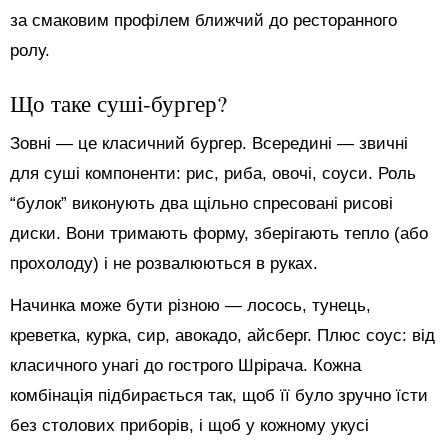
за смаковим профілем ближчий до ресторанного
ролу.
Що таке суші-бургер?
Зовні — це класичний бургер. Всередині — звичні
для суші компоненти: рис, риба, овочі, соуси. Роль
“булок” виконують два щільно спресовані рисові
диски. Вони тримають форму, зберігають тепло (або
прохолоду) і не розвалюються в руках.
Начинка може бути різною — лосось, тунець,
креветка, курка, сир, авокадо, айсберг. Плюс соус: від
класичного унагі до гострого Шрірача. Кожна
комбінація підбирається так, щоб її було зручно їсти
без столових приборів, і щоб у кожному укусі