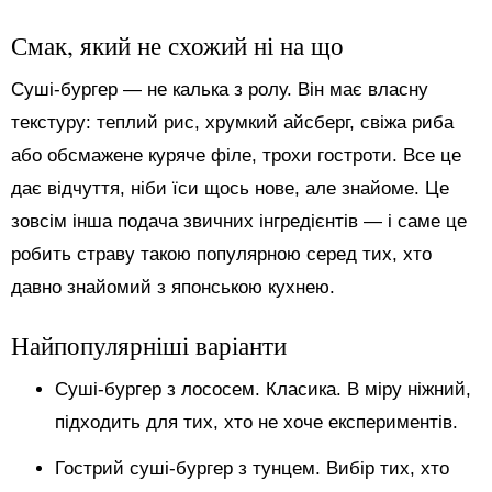
Смак, який не схожий ні на що
Суші-бургер — не калька з ролу. Він має власну
текстуру: теплий рис, хрумкий айсберг, свіжа риба
або обсмажене куряче філе, трохи гостроти. Все це
дає відчуття, ніби їси щось нове, але знайоме. Це
зовсім інша подача звичних інгредієнтів — і саме це
робить страву такою популярною серед тих, хто
давно знайомий з японською кухнею.
Найпопулярніші варіанти
Суші-бургер з лососем. Класика. В міру ніжний,
підходить для тих, хто не хоче експериментів.
Гострий суші-бургер з тунцем. Вибір тих, хто