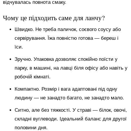
відчувалась повнота смаку.
Чому це підходить саме для ланчу?
Швидко. Не треба паличок, соєвого соусу або
сервірування. Їжа повністю готова — береш і
їси.
Зручно. Упаковка дозволяє спокійно поїсти у
парку, в машині, на лавці біля офісу або навіть у
робочій кімнаті.
Компактно. Розмір і вага адаптовані під одну
людину — не занадто багато, не занадто мало.
Ситно, але без тяжкості. У страві — білок, овочі,
складні вуглеводи. Ідеальний баланс для другої
половини дня.