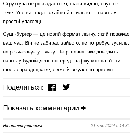
Структура не розпадається, шари видно, соус не
тече. Усе виглядає охайно й стильно — навіть у
простій упаковці.
Суші-бургер — це новий формат ланчу, який поважає
ваш час. Він не забирає зайвого, не потребує зусиль,
не розчаровує у смаку. Це рішення, яке доводить:
навіть у будній день посеред графіку можна з’їсти
щось справді цікаве, свіже й візуально приємне.
Поделиться:
Показать комментарии
На правах рекламы
21 мая 2024 в 14:31