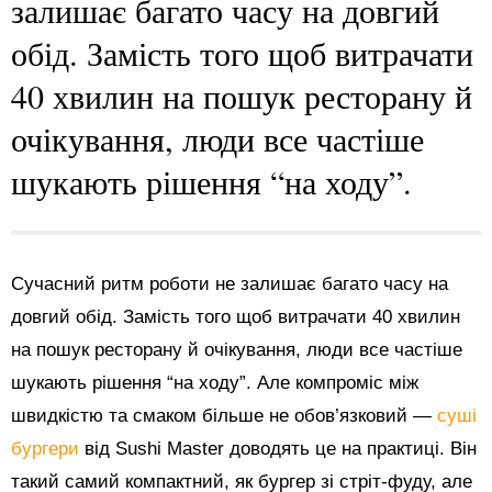
залишає багато часу на довгий
обід. Замість того щоб витрачати
40 хвилин на пошук ресторану й
очікування, люди все частіше
шукають рішення “на ходу”.
Сучасний ритм роботи не залишає багато часу на
довгий обід. Замість того щоб витрачати 40 хвилин
на пошук ресторану й очікування, люди все частіше
шукають рішення “на ходу”. Але компроміс між
швидкістю та смаком більше не обов’язковий —
суші
бургери
від Sushi Master доводять це на практиці. Він
такий самий компактний, як бургер зі стріт-фуду, але