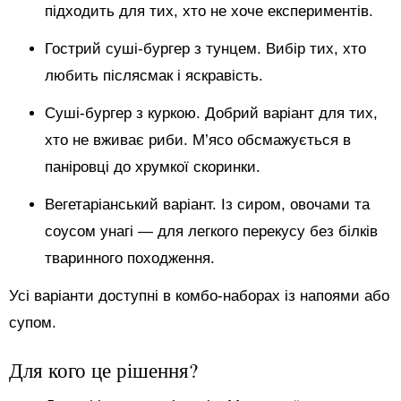
підходить для тих, хто не хоче експериментів.
Гострий суші-бургер з тунцем. Вибір тих, хто
любить післясмак і яскравість.
Суші-бургер з куркою. Добрий варіант для тих,
хто не вживає риби. М’ясо обсмажується в
паніровці до хрумкої скоринки.
Вегетаріанський варіант. Із сиром, овочами та
соусом унагі — для легкого перекусу без білків
тваринного походження.
Усі варіанти доступні в комбо-наборах із напоями або
супом.
Для кого це рішення?