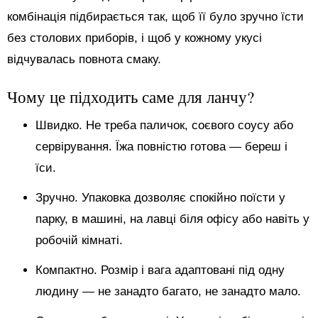
комбінація підбирається так, щоб її було зручно їсти
без столових приборів, і щоб у кожному укусі
відчувалась повнота смаку.
Чому це підходить саме для ланчу?
Швидко. Не треба паличок, соєвого соусу або
сервірування. Їжа повністю готова — береш і
їси.
Зручно. Упаковка дозволяє спокійно поїсти у
парку, в машині, на лавці біля офісу або навіть у
робочій кімнаті.
Компактно. Розмір і вага адаптовані під одну
людину — не занадто багато, не занадто мало.