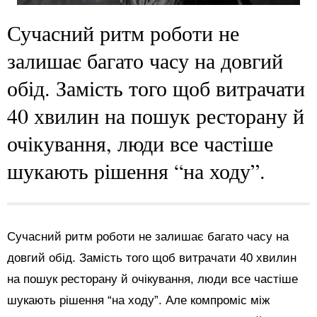
Сучасний ритм роботи не
залишає багато часу на довгий
обід. Замість того щоб витрачати
40 хвилин на пошук ресторану й
очікування, люди все частіше
шукають рішення “на ходу”.
Сучасний ритм роботи не залишає багато часу на
довгий обід. Замість того щоб витрачати 40 хвилин
на пошук ресторану й очікування, люди все частіше
шукають рішення “на ходу”. Але компроміс між