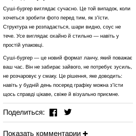
Суші-бургер виглядає сучасно. Це той випадок, коли
хочеться зробити фото перед тим, як з’їсти.
Структура не розпадається, шари видно, соус не
тече. Усе виглядає охайно й стильно — навіть у
простій упаковці.
Суші-бургер — це новий формат ланчу, який поважає
ваш час. Він не забирає зайвого, не потребує зусиль,
не розчаровує у смаку. Це рішення, яке доводить:
навіть у будній день посеред графіку можна з’їсти
щось справді цікаве, свіже й візуально приємне.
Поделиться:
Показать комментарии