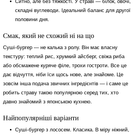
Ситно, але без тяжкості. У страві — білок, овочі,
складні вуглеводи. Ідеальний баланс для другої
половини дня.
Смак, який не схожий ні на що
Суші-бургер — не калька з ролу. Він має власну
текстуру: теплий рис, хрумкий айсберг, свіжа риба
або обсмажене куряче філе, трохи гостроти. Все це
дає відчуття, ніби їси щось нове, але знайоме. Це
зовсім інша подача звичних інгредієнтів — і саме це
робить страву такою популярною серед тих, хто
давно знайомий з японською кухнею.
Найпопулярніші варіанти
Суші-бургер з лососем. Класика. В міру ніжний,