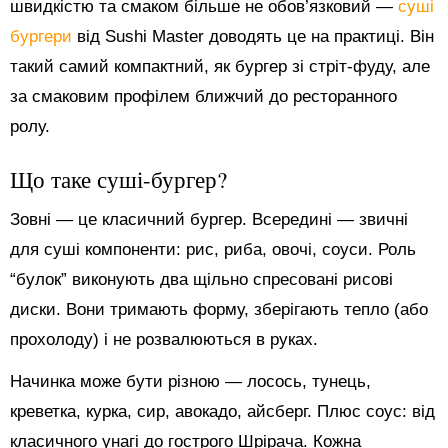
швидкістю та смаком більше не обов’язковий —
суші
бургери
від Sushi Master доводять це на практиці. Він
такий самий компактний, як бургер зі стріт-фуду, але
за смаковим профілем ближчий до ресторанного
ролу.
Що таке суші-бургер?
Зовні — це класичний бургер. Всередині — звичні
для суші компоненти: рис, риба, овочі, соуси. Роль
“булок” виконують два щільно спресовані рисові
диски. Вони тримають форму, зберігають тепло (або
прохолоду) і не розвалюються в руках.
Начинка може бути різною — лосось, тунець,
креветка, курка, сир, авокадо, айсберг. Плюс соус: від
класичного унагі до гострого Шрірача. Кожна