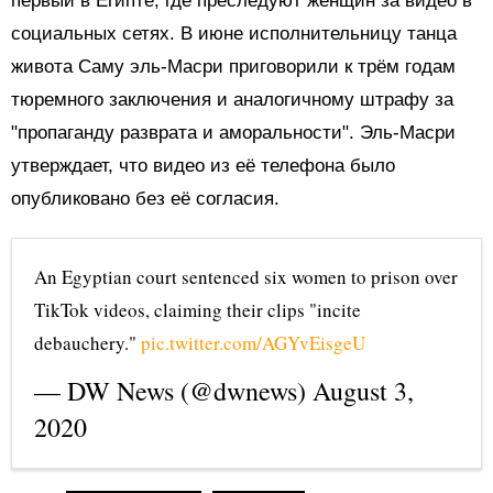
первый в Египте, где преследуют женщин за видео в
социальных сетях. В июне исполнительницу танца
живота
Саму эль-Масри
приговорили
к трём годам
тюремного заключения и аналогичному штрафу за
"пропаганду разврата и аморальности". Эль-Масри
утверждает, что видео из её телефона было
опубликовано без её согласия.
An Egyptian court sentenced six women to prison over
TikTok videos, claiming their clips "incite
debauchery."
pic.twitter.com/AGYvEisgeU
— DW News (@dwnews)
August 3,
2020