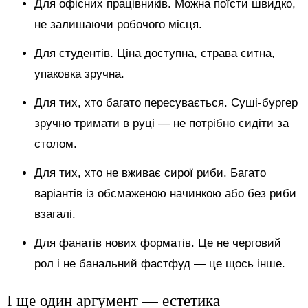
Для офісних працівників. Можна поїсти швидко,
не залишаючи робочого місця.
Для студентів. Ціна доступна, страва ситна,
упаковка зручна.
Для тих, хто багато пересувається. Суші-бургер
зручно тримати в руці — не потрібно сидіти за
столом.
Для тих, хто не вживає сирої риби. Багато
варіантів із обсмаженою начинкою або без риби
взагалі.
Для фанатів нових форматів. Це не черговий
рол і не банальний фастфуд — це щось інше.
І ще один аргумент — естетика