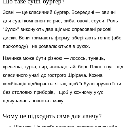
Що таке суші-бургер?
Зовні — це класичний бургер. Всередині — звичні
для суші компоненти: рис, риба, овочі, соуси. Роль
“булок” виконують два щільно спресовані рисові
диски. Вони тримають форму, зберігають тепло (або
прохолоду) і не розвалюються в руках.
Начинка може бути різною — лосось, тунець,
креветка, курка, сир, авокадо, айсберг. Плюс соус: від
класичного унагі до гострого Шрірача. Кожна
комбінація підбирається так, щоб її було зручно їсти
без столових приборів, і щоб у кожному укусі
відчувалась повнота смаку.
Чому це підходить саме для ланчу?