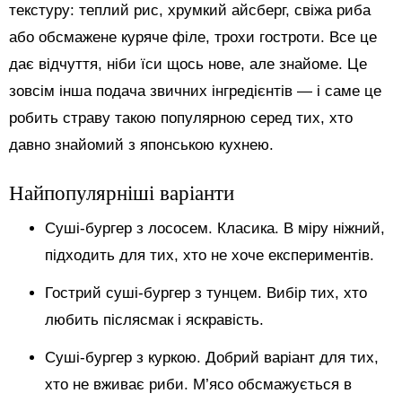
текстуру: теплий рис, хрумкий айсберг, свіжа риба
або обсмажене куряче філе, трохи гостроти. Все це
дає відчуття, ніби їси щось нове, але знайоме. Це
зовсім інша подача звичних інгредієнтів — і саме це
робить страву такою популярною серед тих, хто
давно знайомий з японською кухнею.
Найпопулярніші варіанти
Суші-бургер з лососем. Класика. В міру ніжний,
підходить для тих, хто не хоче експериментів.
Гострий суші-бургер з тунцем. Вибір тих, хто
любить післясмак і яскравість.
Суші-бургер з куркою. Добрий варіант для тих,
хто не вживає риби. М’ясо обсмажується в