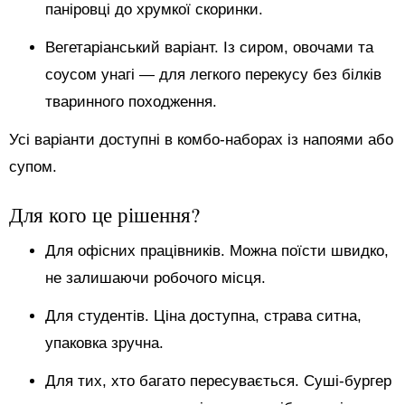
паніровці до хрумкої скоринки.
Вегетаріанський варіант. Із сиром, овочами та
соусом унагі — для легкого перекусу без білків
тваринного походження.
Усі варіанти доступні в комбо-наборах із напоями або
супом.
Для кого це рішення?
Для офісних працівників. Можна поїсти швидко,
не залишаючи робочого місця.
Для студентів. Ціна доступна, страва ситна,
упаковка зручна.
Для тих, хто багато пересувається. Суші-бургер