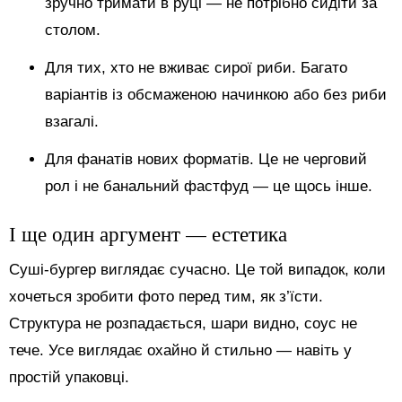
зручно тримати в руці — не потрібно сидіти за
столом.
Для тих, хто не вживає сирої риби. Багато
варіантів із обсмаженою начинкою або без риби
взагалі.
Для фанатів нових форматів. Це не черговий
рол і не банальний фастфуд — це щось інше.
І ще один аргумент — естетика
Суші-бургер виглядає сучасно. Це той випадок, коли
хочеться зробити фото перед тим, як з’їсти.
Структура не розпадається, шари видно, соус не
тече. Усе виглядає охайно й стильно — навіть у
простій упаковці.