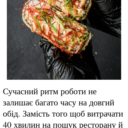
Сучасний ритм роботи не
залишає багато часу на довгий
обід. Замість того щоб витрачати
40 хвилин на пошук ресторану й