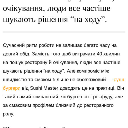
очікування, люди все частіше
шукають рішення “на ходу”.
Сучасний ритм роботи не залишає багато часу на
довгий обід. Замість того щоб витрачати 40 хвилин
на пошук ресторану й очікування, люди все частіше
шукають рішення “на ходу”. Але компроміс між
швидкістю та смаком більше не обов’язковий —
суші
бургери
від Sushi Master доводять це на практиці. Він
такий самий компактний, як бургер зі стріт-фуду, але
за смаковим профілем ближчий до ресторанного
ролу.