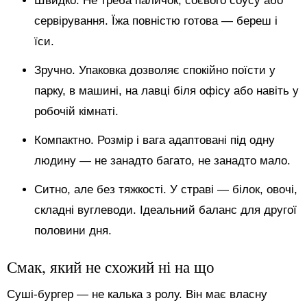
Швидко. Не треба паличок, соєвого соусу або
сервірування. Їжа повністю готова — береш і
їси.
Зручно. Упаковка дозволяє спокійно поїсти у
парку, в машині, на лавці біля офісу або навіть у
робочій кімнаті.
Компактно. Розмір і вага адаптовані під одну
людину — не занадто багато, не занадто мало.
Ситно, але без тяжкості. У страві — білок, овочі,
складні вуглеводи. Ідеальний баланс для другої
половини дня.
Смак, який не схожий ні на що
Суші-бургер — не калька з ролу. Він має власну