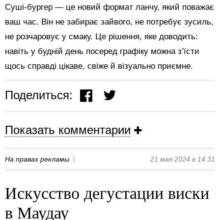
Суші-бургер — це новий формат ланчу, який поважає
ваш час. Він не забирає зайвого, не потребує зусиль,
не розчаровує у смаку. Це рішення, яке доводить:
навіть у будній день посеред графіку можна з’їсти
щось справді цікаве, свіже й візуально приємне.
Поделиться:
Показать комментарии
На правах рекламы
21 мая 2024 в 14:31
Искусство дегустации виски
в Маудау