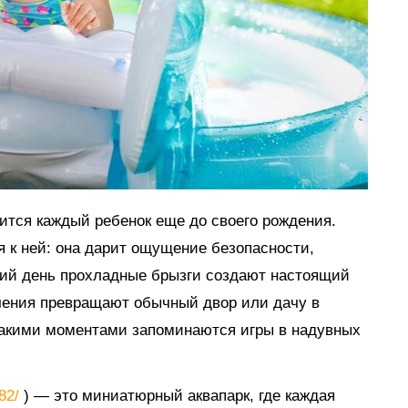
мится каждый ребенок еще до своего рождения.
я к ней: она дарит ощущение безопасности,
тний день прохладные брызги создают настоящий
ечения превращают обычный двор или дачу в
такими моментами запоминаются игры в надувных
882/
) — это миниатюрный аквапарк, где каждая