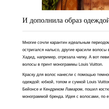
И дополнила образ одеждой
Многие сочли карантин идеальным периодом
остригался налысо, другие красили волосы 
Хадид, например, отрезала челку. А вот пе
волосы в принт монограммы Louis Vuitton.
Краску для волос нанесли с помощью темног
одеждой: юбкой, топом и сумкой Louis Vuitt
Бейонсе и Кендриком Ламаром, пошил костю
монограммой бренда. Идея с волосами, по е