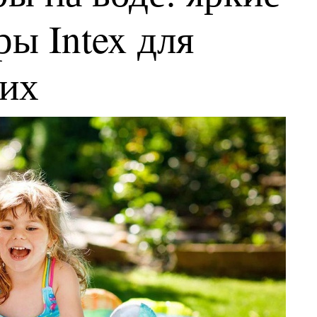
ы Intex для
ких