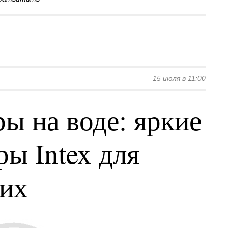
15 июля в 11:00
ы на воде: яркие
ы Intex для
ких