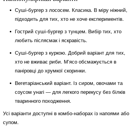
Суші-бургер з лососем. Класика. В міру ніжний,
підходить для тих, хто не хоче експериментів.
Гострий суші-бургер з тунцем. Вибір тих, хто
любить післясмак і яскравість.
Суші-бургер з куркою. Добрий варіант для тих,
хто не вживає риби. М’ясо обсмажується в
паніровці до хрумкої скоринки.
Вегетаріанський варіант. Із сиром, овочами та
соусом унагі — для легкого перекусу без білків
тваринного походження.
Усі варіанти доступні в комбо-наборах із напоями або
супом.