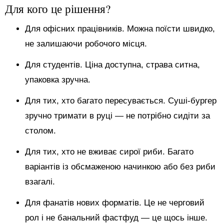
Для кого це рішення?
Для офісних працівників. Можна поїсти швидко,
не залишаючи робочого місця.
Для студентів. Ціна доступна, страва ситна,
упаковка зручна.
Для тих, хто багато пересувається. Суші-бургер
зручно тримати в руці — не потрібно сидіти за
столом.
Для тих, хто не вживає сирої риби. Багато
варіантів із обсмаженою начинкою або без риби
взагалі.
Для фанатів нових форматів. Це не черговий
рол і не банальний фастфуд — це щось інше.