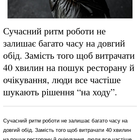
Сучасний ритм роботи не
залишає багато часу на довгий
обід. Замість того щоб витрачати
40 хвилин на пошук ресторану й
очікування, люди все частіше
шукають рішення “на ходу”.
Сучасний ритм роботи не залишає багато часу на
довгий обід. Замість того щоб витрачати 40 хвилин
на пошук ресторану й очікування, люди все частіше