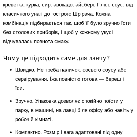
креветка, курка, сир, авокадо, айсберг. Плюс соус: від
класичного унагі до гострого Шрірача. Кожна
комбінація підбирається так, щоб її було зручно їсти
без столових приборів, і щоб у кожному укусі
відчувалась повнота смаку.
Чому це підходить саме для ланчу?
Швидко. Не треба паличок, соєвого соусу або
сервірування. Їжа повністю готова — береш і
їси.
Зручно. Упаковка дозволяє спокійно поїсти у
парку, в машині, на лавці біля офісу або навіть у
робочій кімнаті.
Компактно. Розмір і вага адаптовані під одну