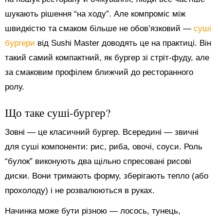
шукають рішення “на ходу”. Але компроміс між
швидкістю та смаком більше не обов’язковий —
суші
бургери
від Sushi Master доводять це на практиці. Він
такий самий компактний, як бургер зі стріт-фуду, але
за смаковим профілем ближчий до ресторанного
ролу.
Що таке суші-бургер?
Зовні — це класичний бургер. Всередині — звичні
для суші компоненти: рис, риба, овочі, соуси. Роль
“булок” виконують два щільно спресовані рисові
диски. Вони тримають форму, зберігають тепло (або
прохолоду) і не розвалюються в руках.
Начинка може бути різною — лосось, тунець,