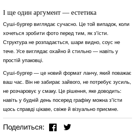
І ще один аргумент — естетика
Суші-бургер виглядає сучасно. Це той випадок, коли
хочеться зробити фото перед тим, як з’їсти.
Структура не розпадається, шари видно, соус не
тече. Усе виглядає охайно й стильно — навіть у
простій упаковці.
Суші-бургер — це новий формат ланчу, який поважає
ваш час. Він не забирає зайвого, не потребує зусиль,
не розчаровує у смаку. Це рішення, яке доводить:
навіть у будній день посеред графіку можна з’їсти
щось справді цікаве, свіже й візуально приємне.
Поделиться: