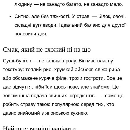
людину — не занадто багато, не занадто мало.
Ситно, але без тяжкості. У страві — білок, овочі,
складні вуглеводи. Ідеальний баланс для другої
половини дня.
Смак, який не схожий ні на що
Суші-бургер — не калька з ролу. Він має власну
текстуру: теплий рис, хрумкий айсберг, свіжа риба
або обсмажене куряче філе, трохи гостроти. Все це
дає відчуття, ніби їси щось нове, але знайоме. Це
зовсім інша подача звичних інгредієнтів — і саме це
робить страву такою популярною серед тих, хто
давно знайомий з японською кухнею.
Найпопулярніші варіанти