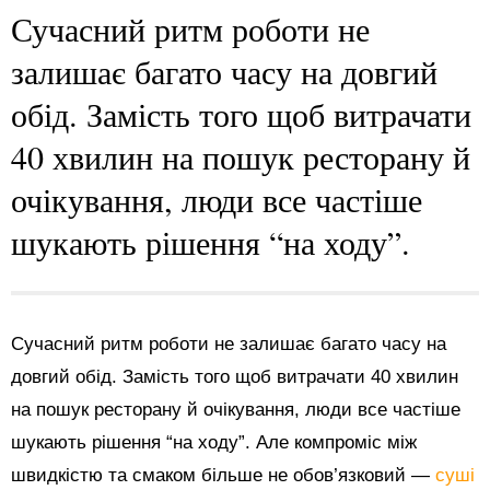
Сучасний ритм роботи не
залишає багато часу на довгий
обід. Замість того щоб витрачати
40 хвилин на пошук ресторану й
очікування, люди все частіше
шукають рішення “на ходу”.
Сучасний ритм роботи не залишає багато часу на
довгий обід. Замість того щоб витрачати 40 хвилин
на пошук ресторану й очікування, люди все частіше
шукають рішення “на ходу”. Але компроміс між
швидкістю та смаком більше не обов’язковий —
суші