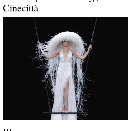
Cinecittà