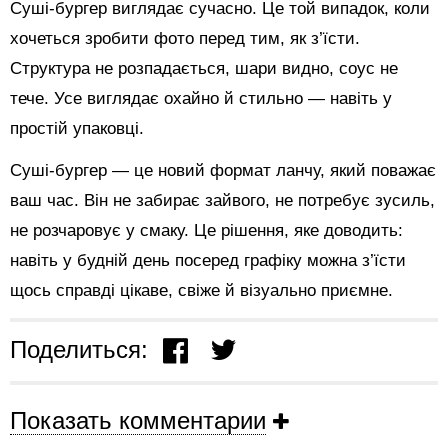
Суші-бургер виглядає сучасно. Це той випадок, коли
хочеться зробити фото перед тим, як з’їсти.
Структура не розпадається, шари видно, соус не
тече. Усе виглядає охайно й стильно — навіть у
простій упаковці.
Суші-бургер — це новий формат ланчу, який поважає
ваш час. Він не забирає зайвого, не потребує зусиль,
не розчаровує у смаку. Це рішення, яке доводить:
навіть у будній день посеред графіку можна з’їсти
щось справді цікаве, свіже й візуально приємне.
Поделиться:
Показать комментарии