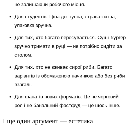
не залишаючи робочого місця.
Для студентів. Ціна доступна, страва ситна,
упаковка зручна.
Для тих, хто багато пересувається. Суші-бургер
зручно тримати в руці — не потрібно сидіти за
столом.
Для тих, хто не вживає сирої риби. Багато
варіантів із обсмаженою начинкою або без риби
взагалі.
Для фанатів нових форматів. Це не черговий
рол і не банальний фастфуд — це щось інше.
І ще один аргумент — естетика