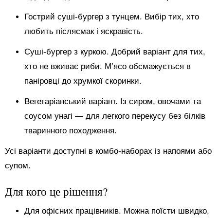
Гострий суші-бургер з тунцем. Вибір тих, хто
любить післясмак і яскравість.
Суші-бургер з куркою. Добрий варіант для тих,
хто не вживає риби. М’ясо обсмажується в
паніровці до хрумкої скоринки.
Вегетаріанський варіант. Із сиром, овочами та
соусом унагі — для легкого перекусу без білків
тваринного походження.
Усі варіанти доступні в комбо-наборах із напоями або
супом.
Для кого це рішення?
Для офісних працівників. Можна поїсти швидко,