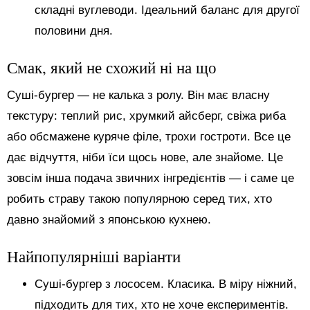
складні вуглеводи. Ідеальний баланс для другої
половини дня.
Смак, який не схожий ні на що
Суші-бургер — не калька з ролу. Він має власну
текстуру: теплий рис, хрумкий айсберг, свіжа риба
або обсмажене куряче філе, трохи гостроти. Все це
дає відчуття, ніби їси щось нове, але знайоме. Це
зовсім інша подача звичних інгредієнтів — і саме це
робить страву такою популярною серед тих, хто
давно знайомий з японською кухнею.
Найпопулярніші варіанти
Суші-бургер з лососем. Класика. В міру ніжний,
підходить для тих, хто не хоче експериментів.