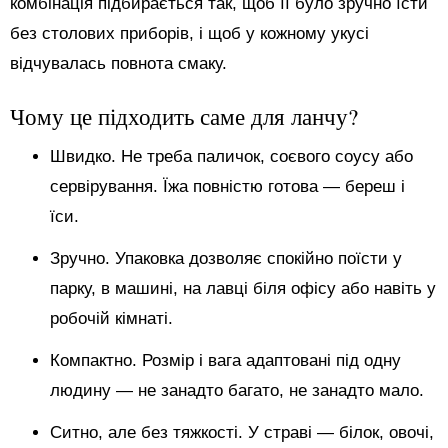
комбінація підбирається так, щоб її було зручно їсти
без столових приборів, і щоб у кожному укусі
відчувалась повнота смаку.
Чому це підходить саме для ланчу?
Швидко. Не треба паличок, соєвого соусу або
сервірування. Їжа повністю готова — береш і
їси.
Зручно. Упаковка дозволяє спокійно поїсти у
парку, в машині, на лавці біля офісу або навіть у
робочій кімнаті.
Компактно. Розмір і вага адаптовані під одну
людину — не занадто багато, не занадто мало.
Ситно, але без тяжкості. У страві — білок, овочі,