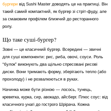
бургери
від Sushi Master доводять це на практиці. Він
такий самий компактний, як бургер зі стріт-фуду, але
за смаковим профілем ближчий до ресторанного
ролу.
Що таке суші-бургер?
Зовні — це класичний бургер. Всередині — звичні
для суші компоненти: рис, риба, овочі, соуси. Роль
“булок” виконують два щільно спресовані рисові
диски. Вони тримають форму, зберігають тепло (або
прохолоду) і не розвалюються в руках.
Начинка може бути різною — лосось, тунець,
креветка, курка, сир, авокадо, айсберг. Плюс соус: від
класичного унагі до гострого Шрірача. Кожна