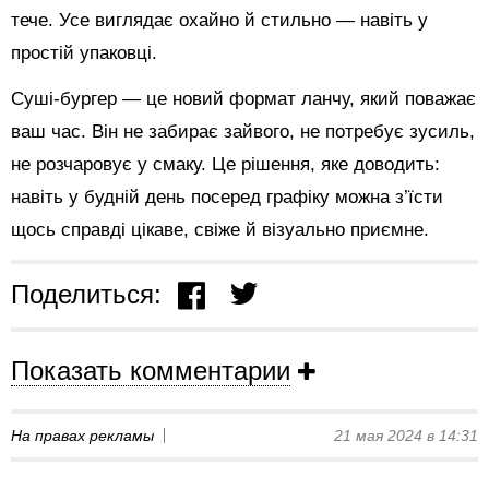
тече. Усе виглядає охайно й стильно — навіть у
простій упаковці.
Суші-бургер — це новий формат ланчу, який поважає
ваш час. Він не забирає зайвого, не потребує зусиль,
не розчаровує у смаку. Це рішення, яке доводить:
навіть у будній день посеред графіку можна з’їсти
щось справді цікаве, свіже й візуально приємне.
Поделиться:
Показать комментарии
На правах рекламы
21 мая 2024 в 14:31