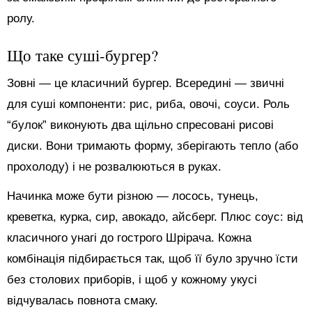
ролу.
Що таке суші-бургер?
Зовні — це класичний бургер. Всередині — звичні
для суші компоненти: рис, риба, овочі, соуси. Роль
“булок” виконують два щільно спресовані рисові
диски. Вони тримають форму, зберігають тепло (або
прохолоду) і не розвалюються в руках.
Начинка може бути різною — лосось, тунець,
креветка, курка, сир, авокадо, айсберг. Плюс соус: від
класичного унагі до гострого Шрірача. Кожна
комбінація підбирається так, щоб її було зручно їсти
без столових приборів, і щоб у кожному укусі
відчувалась повнота смаку.