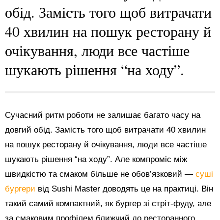
обід. Замість того щоб витрачати
40 хвилин на пошук ресторану й
очікування, люди все частіше
шукають рішення “на ходу”.
Сучасний ритм роботи не залишає багато часу на
довгий обід. Замість того щоб витрачати 40 хвилин
на пошук ресторану й очікування, люди все частіше
шукають рішення “на ходу”. Але компроміс між
швидкістю та смаком більше не обов’язковий —
суші
бургери
від Sushi Master доводять це на практиці. Він
такий самий компактний, як бургер зі стріт-фуду, але
за смаковим профілем ближчий до ресторанного