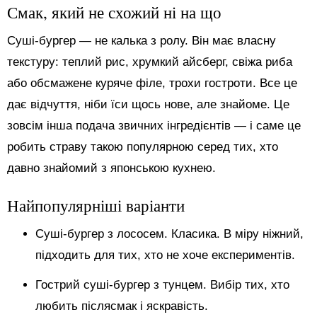
Смак, який не схожий ні на що
Суші-бургер — не калька з ролу. Він має власну
текстуру: теплий рис, хрумкий айсберг, свіжа риба
або обсмажене куряче філе, трохи гостроти. Все це
дає відчуття, ніби їси щось нове, але знайоме. Це
зовсім інша подача звичних інгредієнтів — і саме це
робить страву такою популярною серед тих, хто
давно знайомий з японською кухнею.
Найпопулярніші варіанти
Суші-бургер з лососем. Класика. В міру ніжний,
підходить для тих, хто не хоче експериментів.
Гострий суші-бургер з тунцем. Вибір тих, хто
любить післясмак і яскравість.