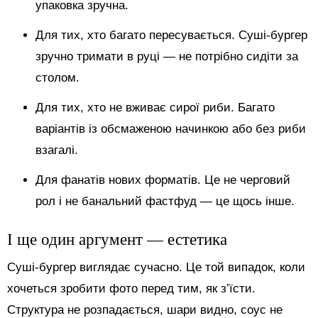
упаковка зручна.
Для тих, хто багато пересувається. Суші-бургер
зручно тримати в руці — не потрібно сидіти за
столом.
Для тих, хто не вживає сирої риби. Багато
варіантів із обсмаженою начинкою або без риби
взагалі.
Для фанатів нових форматів. Це не черговий
рол і не банальний фастфуд — це щось інше.
І ще один аргумент — естетика
Суші-бургер виглядає сучасно. Це той випадок, коли
хочеться зробити фото перед тим, як з’їсти.
Структура не розпадається, шари видно, соус не