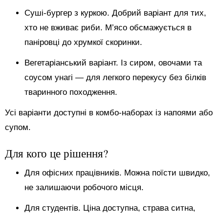
Суші-бургер з куркою. Добрий варіант для тих,
хто не вживає риби. М’ясо обсмажується в
паніровці до хрумкої скоринки.
Вегетаріанський варіант. Із сиром, овочами та
соусом унагі — для легкого перекусу без білків
тваринного походження.
Усі варіанти доступні в комбо-наборах із напоями або
супом.
Для кого це рішення?
Для офісних працівників. Можна поїсти швидко,
не залишаючи робочого місця.
Для студентів. Ціна доступна, страва ситна,