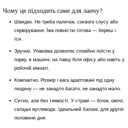
Чому це підходить саме для ланчу?
Швидко. Не треба паличок, соєвого соусу або
сервірування. Їжа повністю готова — береш і
їси.
Зручно. Упаковка дозволяє спокійно поїсти у
парку, в машині, на лавці біля офісу або навіть у
робочій кімнаті.
Компактно. Розмір і вага адаптовані під одну
людину — не занадто багато, не занадто мало.
Ситно, але без тяжкості. У страві — білок, овочі,
складні вуглеводи. Ідеальний баланс для другої
половини дня.